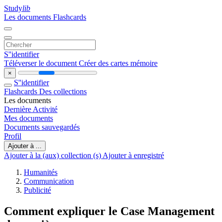
Study
lib
Les documents
Flashcards
S''identifier
Téléverser le document
Créer des cartes mémoire
×
S''identifier
Flashcards
Des collections
Les documents
Dernière Activité
Mes documents
Documents sauvegardés
Profil
Ajouter à ...
Ajouter à la (aux) collection (s)
Ajouter à enregistré
Humanités
Communication
Publicité
Comment expliquer le Case Management