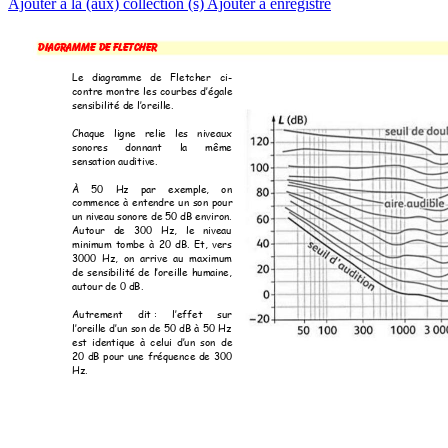
Ajouter à la (aux) collection (s)
Ajouter à enregistré
D
i
a
g
r
a
m
m
e
d
e
F
l
e
t
c
h
e
r
Le 
diagramme 
de 
Fletcher
ci-
contre 
montre 
les 
courbe
s 
d
’égale 
sensibilité de l’or
eille.
Chaque 
ligne 
relie 
les 
niveaux 
sonores 
donnant 
la 
même 
sensation auditive.
À 
50 
Hz 
par 
exemple, 
on 
commence 
à 
entendre 
un 
son 
pour 
un niveau sonore d
e 50 dB envir
on. 
Autour 
de 
300 
Hz, 
le
niveau 
minimum 
tombe 
à 
20 
dB. 
Et, 
vers 
3000  Hz, 
on  a
r
rive  au 
maximum 
de 
sensibilité 
d
e 
l’or
eille 
humaine, 
autour de 0 dB.
Autrement 
dit 
: 
l’effet
sur 
l’oreille 
d’un 
son d
e 
50
 dB 
à 
50
Hz 
est 
identique 
à 
celui 
d’un 
so
n 
de 
20 
dB 
pour 
une 
fréquenc
e 
de 
300 
Hz. 