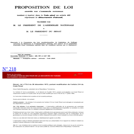
N° 218