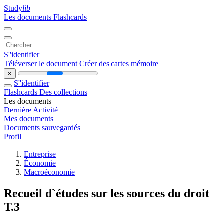
Study
lib
Les documents
Flashcards
S''identifier
Téléverser le document
Créer des cartes mémoire
×
S''identifier
Flashcards
Des collections
Les documents
Dernière Activité
Mes documents
Documents sauvegardés
Profil
Entreprise
Économie
Macroéconomie
Recueil d`études sur les sources du droit
T.3