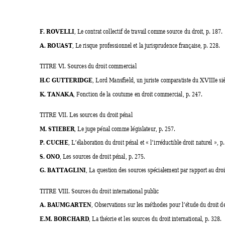
F. ROVELLI
, Le contrat collectif de travail comme source du droit, p. 187. 
A. ROUAST
, Le risque professionnel et la jurisprudence française, p. 228. 
TITRE VI. Sources du droit commercial 
H.C GUTTERIDGE
, Lord Mansfield, un juriste comparatiste du XV
IIIe si
K. TANAKA
, Fonction de la coutume en droit comm
ercial, p. 247. 
TITRE VII. Les sources du droit pénal 
M. STIEBER
, Le juge pénal comme législateur, p. 257. 
P. CUCHE
, L’élaboration du droit pénal et « l’irréductible droit naturel », p.
S. ONO
, Les sources de droit pénal, p. 275. 
G. BATTAGLINI
, La question des sources spécialement par rapport au dro
TITRE VIII. Sources du droit international public 
A. BAUMGARTEN
, Observations sur les méthodes pour l’étude du droit d
E.M. BORCHARD
, La théorie et les sources du droit international, p. 328. 