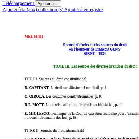
Téléchargement
Ajouter à ...
Ajouter à la (aux) collection (s)
Ajouter à enregistré
MEL 68/III 
Recueil d’études sur les sources du droit 
en l’honneur de François GENY 
SIREY - 1934 
TOME III. Les sources des diverses branches du droi
t 
TITRE I. Sources du droit constitutionnel 
R. CAPITANT
, Le droit constitutionnel non écrit, p. 1. 
C. GIROLA
, Les coutumes constitutionnelles, p. 9. 
R.L. MOTT
, Les droits naturels et l’imprécision législative, p. 44. 
E. MICLESCO
, Technique de la Cour de cassation roumaine pour l’exam
en
l’inconstitutionnalité des lois, p. 68. 
TITRE II. Sources du droit administratif 
G. RENARD
, L’aide du droit administratif pour l’élaboration du droit privé, 