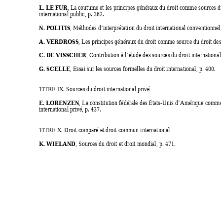
L. LE FUR
, La coutume et les principes généraux du droit comme sources du
international public, p. 362. 
N. POLITIS
, Méthodes d’interprétation du droit international conventionnel,
A. VERDROSS
, Les principes généraux du droit comme source du droit des 
C. DE VISSCHER
, Contribution à l’étude des sources du droit international
G. SCELLE
, Essai sur les sources formelles du droit i
nternational, p. 400. 
TITRE IX. Sources du droit international privé 
E. LORENZEN
, La constitution
 fédérale de
s États-Unis d’Amérique com
me
international privé, p. 437. 
TITRE X. Droit comparé et droit commun international 
K. WIELAND
, Sources du droit et droit mondial, p. 471. 