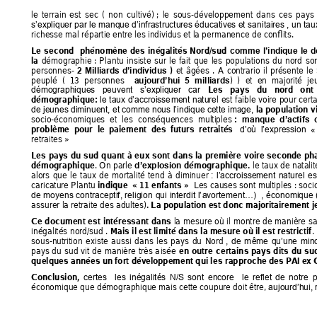
le 
terrain 
est 
sec 
( 
non 
cultivé) ; 
le 
sous-développement 
d
ans 
ces 
pays 
s’expliquer par 
le manque 
d’infrastructures éduca
tives et san
itaires , un 
tau
richesse mal répartie entre les individus et la permanence de conflits.  
Le 
second 
phénomè
ne 
des 
inégalités 
Nord/sud
comme 
l’indiq
ue 
le 
d
démographie 
: 
Plantu 
insiste 
sur 
le 
fait 
que 
les 
populations 
d
u 
nord 
son
la 
personnes- 
et 
âgées 
. 
A 
contrario 
il 
présente 
le 
)
2 
Milliards 
d’individus 
peuplé 
( 
13 
personnes 
) 
) 
et 
en 
majorité 
je
aujourd’hui 
5 
milliards
Les 
pa
y
s 
du 
nord 
ont 
démographiques 
peuvent 
s’expliq
uer 
car
l 
est 
faible 
voire 
pour 
cert
démographique: 
le 
taux 
d’accroisse
ment 
nature
 la population 
vi
de jeunes diminuent, et comme nou
s l’indique cette image,
socio-économiques 
et 
les 
conséquences 
multiples
: 
manque 
d’actifs 
problème  pour  le  paie
ment  des  futurs  retraités
d
’où  l’expression  «
retraites 
» 
Les 
pays 
du 
s
ud 
quant 
à 
e
ux 
sont 
dans 
la 
première 
voire 
seconde 
ph
. 
On
 parle 
le ta
ux de 
natalit
démographique
démographique.
d’explosion 
alors 
que 
le 
taux 
de 
mortalité 
tend 
à 
diminuer
: 
l’accroissement 
naturel 
es
caricature Plan
tu 
 Les 
causes so
nt multiples 
: soci
indique  
« 11
 enfants »
de 
moyens 
contraceptif, 
religion 
qui 
interdit 
l’
avortement…) 
, 
é
conomique 
assurer la retraite des adultes)
. 
La population est donc majoritairement j
la 
me
sure 
où 
il 
montre 
de 
manière 
sa
Ce 
document 
est 
intéressant 
dans
inégalités 
nord/sud . 
. 
Mais 
il
est limité 
dans 
la mesure 
où il 
est 
restrictif
sous-nutrition 
existe 
aussi 
dans 
les 
pays 
du 
Nord
, 
de 
m
ême 
qu’une 
m
in
pays 
du 
sud 
vit 
de 
manière 
très 
a
isée 
en 
outre 
c
ertains 
pays 
dits 
du 
su
quelques années un fort dév
eloppement qui le
s rapproche des PA
I ex 
Conclusion,
certes 
les 
inégalités 
N/S 
sont 
e
ncore 
le 
reflet 
de 
n
otre 
p
économique que démographique mais cette coupure doit être, 
aujourd’hui, r