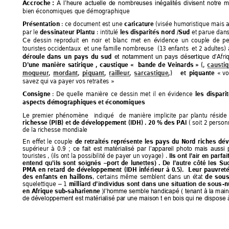
A 
A
ccroche 
: 
l’heure 
actuelle 
de 
nombreuses 
inégalités 
divisent 
notre 
m
bi
en économiques que démographique  
: 
ce 
document 
est 
une
(visée 
humoristique 
mais 
a
Présentation 
caricature
par 
le 
: 
intitulé 
et 
parue 
dans
dessina
teur Plantu
les 
disparités 
nord 
/Sud
Ce 
dessin 
reproduit 
en 
noir 
et 
blanc 
met 
en 
évidence 
un 
couple 
de 
pe
touristes 
occidentaux 
 e
t u
ne famille 
nombreuse 
 (13
 enfant
s 
 et 
2 
adultes) 
Afri
déroule 
dans
un 
pa
ys 
du 
sud
et 
notamment 
un 
pays 
désertique 
d’
une 
manière 
satirique 
, 
caustique 
«
bande 
de 
Ve
inards »
(, 
ca
usti
D’
« vo
moqueur
, 
mordant
, 
piquant
, 
raille
ur
, 
sa
rcastique,) 
et 
piquante 
savez qui va payer vos retraites »    
: 
De 
quelle 
ma
nière 
ce 
dessin 
met 
il 
en 
évidence 
Consigne 
les 
disparit
aspects démographiques et économiques
Le 
premier 
phénomène 
indiqué 
de 
man
ière 
implicite 
p
ar 
plantu 
réside
( 
soit 
2 person
richesse (PIB) 
et 
de développement 
(IDH) . 
20 
% des 
PAI
de la richesse mondiale  
En 
effet 
le 
couple 
de 
retraités 
représente 
les 
pays 
du 
Nord 
riches 
dé
v
supérieur 
à 
0.9 
; 
ce 
fait 
e
st 
maté
rialisé 
par 
l’appareil 
photo 
mais 
aussi 
touristes , 
(ils 
ont 
la 
possibilité 
de 
payer 
un 
voyage) 
. 
Ils 
ont 
l’
air 
en 
parfai
port 
de
lunet
entend 
qu’ils
sont 
soignés
–
tes) 
. 
De 
l’autre 
côté 
les 
Sud
PMA 
en 
retard 
de 
développement
(IDH 
infé
rieur 
à 
0.5). 
Leur 
p
auvreté
, 
certains 
même
semblent 
dans 
un 
état 
des 
e
nfants 
en 
haill
ons
de 
sous
squelettique 
1 
mil
lia
-n
–
rd 
d’indi
vidus 
sont 
d
ans 
une 
situation 
de 
sous
en 
A
frique s
ub-saharienne 
)l’homme 
semble handicapé 
( tenant 
à la m
ai
de développement est matérialisé par une maison t en bois qui ne
 dispose à