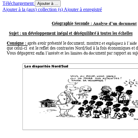
Téléchargement
Ajouter à ...
Ajouter à la (aux) collection (s)
Ajouter à enregistré
Géographie Sec
onde 
: Analyse d’un do
cum
ent 
Sujet : un développe
ment inégal et dé
séquilibré à t
outes les échelle
s 
Consigne 
: 
après av
oir présenté le 
docum
ent
, m
ontrez 
et expliquez à l’
aide
que celui-ci  est le re
flet des co
ntrastes Nord/Sud à la fo
is économ
iques et
Vous dégagerez 
ument par rapport a
u suj
enfi
n l’intérêt et 
les limites
 du doc
Les disparités
 Nord/Su
d