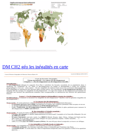
DM CH2 géo les inégalités en carte