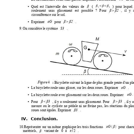




Quel
est
l'intervalle
des
valeurs
de
(
)
pour
lequel
•
β
1
2
roulement
sans
glissement  
est
possible
?
P
our
,
  il
  y

β
β2
circonférence sur le sol.

Exprimer
pour
.
β
β2
•
aG
9.
On considère le système
.
S3
4
Bicyclette suivant la ligne de plus grande pente d'
un pla
Figure 
: 
La bicyclette roule sans glisser, sur les
 deux roues. Exprime
r
.
•
aG
.
La bicyclette roule avec glissement
 sur les deux roues. Exprimer
•
aG 


Pour
,
il 
y
a
 roule
ment 
sans
glissement.
Pour
,
il 
y
a
•
β
β3
β
β3
mesure
ou
le
c
y
cliste
 ne
pédale
ni
ne
freine
pas
,
 les
réactions
du
pla
roues sont égales. Exprimer
.
β3
IV. Conclusion.
10.Représenter
sur 
un
même
graphique 
les
trois
fonctions
pour
chac


aG 
β
0
2
matériels,
variant de
à
.
/
π
β