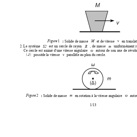
1
Solide de masse
et de vitesse
en translat
M
v
Figure 
: 
2.
Le
système
est
un
cercle
de
ra
y
on
,
de
masse
uniformément
r
S2
R
m
Ce
cercle
est
animé
d'une
vitesse
angulaire
autour
de
s
on
axe
de
révolu
ω
possède la vitesse
parallèle au plan du cercle.


Δ
v
2
Solide de masse
en rotation à la vitesse angulaire
auto
m
ω
Figure 
: 
1/13