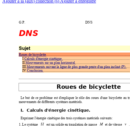
Ajouter à la (aux) collection (s)
Ajouter à enregistré
G.P.
DNS
DNS
Sujet
Roues de bicyclette
................................................................................................
I.
Calculs d'énergie cinétique.
.............................................................................
II.
Mouvements sur un plan horizontal.
..............................................................
III.
Mouvements suivant la ligne de plus grande pente d'un plan
 incliné (P).
..
..
IV.
Conclusion.
...................................................................................................
Roues de bicyclette
Le
but
de
ce
problème
est
d'expliquer
le
rôle
des
roues
d'une
bicyclette
au
t
mouvements de différents systèmes matériels.
I.
Calculs d'énergie cinétique
.
Exprimer l'énergie cinétique des trois s
y
stèmes matériels
 suivants:
1.
Le système
est un solide en translation de masse
et de vitesse
.
S1
M
v