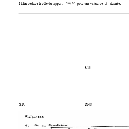
2
11.En déduire le rôle du rapport
pour une valeur de
donnée.
/
β
m
M
3/13
G.P.
DNS