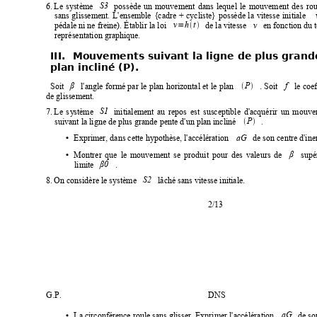
6.
Le
s
y
stème
possède
un
mouvement
dans
lequel
 le
mouvement
des
ro
S3
sans
glissement.
L'ensemble
{cadre
+
cycliste}
possède
la
vitesse
initiale
pédale ni ne freine). Établir
 la loi
de la vitesse
en fonction du 
=


v
h
t
v
représentation graphique.
III.
Mouvements suivant la ligne 
de plus grand
plan incliné (P).
Soit
l'angle 
formé 
par le
plan 
horizontal 
et 
le plan
. 
Soit
le 
coef


P
β
f
de glissement.
7.
Le
s
y
stème
initialement
au
repos
est
susceptible
d'acquérir
un
mouve
S1
suivant la ligne de plus grande pente d'un plan incliné
.


P
Exprimer, dans cette hypothèse, l'accélération
de son centre d'iner
•
aG
Montrer
que
le
mouvement
se
produit
pour
des
valeurs
de
supé
•
β
limite
.
β0
8.
On considère le système
lâché sans vitesse initiale.
S2
2/13
G.P.
DNS
La circonférence roule sans glisser. Exprimer l'accélér
ation
de son
•
aG