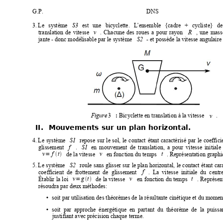
G.P.
DNS
3.
Le
système
est
une
bicyclette.
  L'en
semble
{cadre
  +
cycliste}
de
S3
translation
de
vitesse
.
C
hacune
des
roues
a
pour
rayon
,
une
mass
v
R
jante - donc modélisable par le système
- et possède la vitesse angulaire
S2
3
Bicyclette en translation à la vitesse
.
Figure 
v
: 
II.
Mouvements sur un plan horizontal.
4.
Le
système
repose
sur
le
sol,
le
contact
étant
caractérisé
par
le
coeffici
S1
glissement
.
en
mouvement
de
translation,
a
pour
vitesse
initiale
f
S1
de la vitesse
en fonction du temps
. Représentation graphi
=


v
f
t
v
t
5.
Le 
sy
stème
roule 
sans 
glisser 
sur 
le plan
 horizontal,
le contact
étant 
car
S2
coefficient
de
frottement
de
glissem
ent
.
La
vitesse
initi
ale
du
centr
f
Établir 
la 
loi
de 
la 
vitesse
en 
fonction 
du 
temps
. 
Représent
=


v
g
t
v
t
résoudra par deux méthodes:
soit par utilisation des théorèmes de la
 résultante cinétique et du momen
•
soit
par
approche
énergétique
en
partant
du
théorème
de
la
puissa
•
justifiant avec précision chaque ter
me.