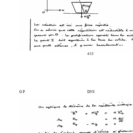
4/13
G.P.
DNS