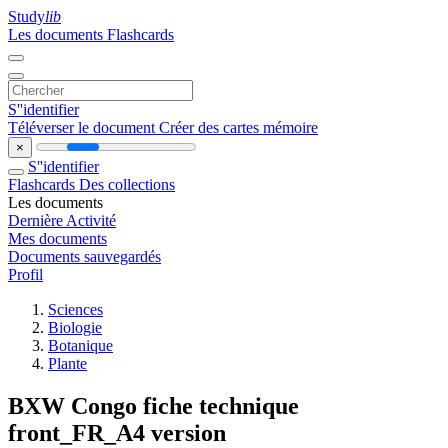
Study
lib
Les documents
Flashcards
S''identifier
Téléverser le document
Créer des cartes mémoire
×
S''identifier
Flashcards
Des collections
Les documents
Dernière Activité
Mes documents
Documents sauvegardés
Profil
Sciences
Biologie
Botanique
Plante
BXW Congo fiche technique
front_FR_A4 version