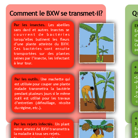
Comment le BXW se tr
ansmet-i
l?
Q
P
ar 
les 
insectes.
Les 
abeilles 
E
sans
da
rd 
et
autres
insectes
se 
E
couvrent
de
bactéries
d
lorsqu’elles 
butinent 
les 
fleurs 
l
d’une
plante
  atteinte
du 
BXW
. 
C
Ces
bactéries
sont
ensuite
pa
transportées
sur
des
plantes
saines
 par 
l’insecte, 
les 
infectant 
à leur tour
.
+
de
•S
P
ar 
les 
outils.
Une
machette
qui
•
P
est
utilisée
pour
couper
une
plante
j
malade
transmettra
la 
bactérie 
p
pendant
plusieurs
 jours si le
même
•S
ou
ti
l
es
t 
ut
il
i
sé
po
ur
le
s
tr
av
au
x 
c
d’entretien
(défeuillage,
récolte
du régime, etc.).
+
3
P
ar 
les 
rejets 
infectés.
Un
plant 
Ev
mère
 atteint de
 BXW transmettra 
(
la maladie à tous ses rejets.