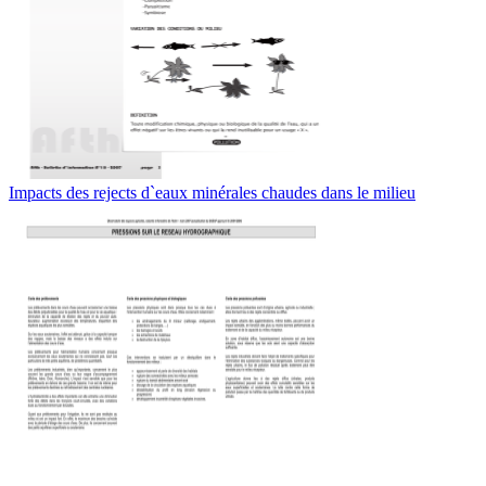
Impacts des rejects d`eaux minérales chaudes dans le milieu