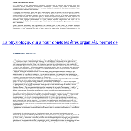
La physiologie, qui a pour objets les êtres organisés, permet de