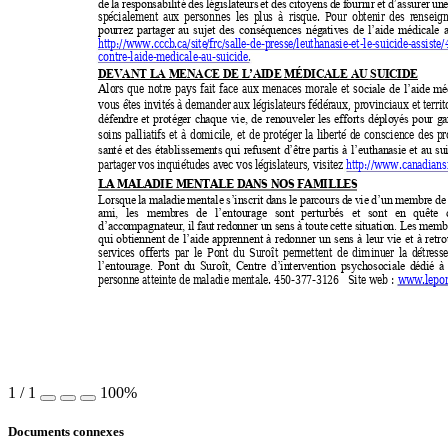
de 
la 
responsabilité 
des 
législateurs 
et 
des 
citoyens 
de 
fournir 
et 
d’assurer 
une
spécialement 
aux 
personnes 
les 
plus 
à  risque. 
Pour 
obtenir 
des 
renseig
pourrez 
partager 
au 
sujet 
des 
consé
quences 
nég
a
tives 
de 
l’aide 
médicale 
http://www.cccb.ca/site
/frc/salle-
de
-presse/leuth
anasie-
et
-
le
-suicide-
assiste
contre-laide-medicale-
au
-
suicide
.
DEVANT LA MENACE DE L’A
IDE MÉDICALE AU SU
ICIDE
Alors 
que 
notre 
pays 
fait 
face 
aux 
menaces 
morale 
et 
so
ciale 
de 
l’aide 
mé
vous êtes invités à demander aux lé
gislateurs fédé
raux, provinciaux et territ
défendre 
et 
protéger 
chaque 
vie, 
de 
renouveler 
les 
efforts 
déployés 
pour 
ga
soins 
palliatifs 
et 
à 
domicile, 
e
t 
de 
protéger 
la 
liberté 
de 
conscience 
des 
pr
santé 
et 
des 
établissements
qui 
refusent 
d’être 
partis 
à 
l’euthanasie 
et 
au 
su
partager vos
 inquiétudes a
vec v
os lég
islateurs, visitez 
http://www.canadians
LA MALADIE MENTALE D
ANS NOS FAMILLES 
Lorsque 
la 
maladie 
mentale 
s’inscrit
dans 
le 
parcours 
de 
vie 
d’un 
membre 
de
ami, 
les 
membres 
de 
l’entourag
e 
sont 
perturbés 
et 
sont 
en 
quête 
d’accompagnateur, 
il f
aut 
redonner un
 s
ens 
à toute 
cette si
tuation. 
Les 
membr
qui 
obtiennent 
de
l’aide 
apprennent 
à 
redonner 
un 
sens 
à 
leur 
vie 
et 
à 
retro
services 
offerts 
par 
le 
Pont 
du 
Suroît
permettent 
de 
dim
inuer 
la 
détresse
l’entourage. 
Pont 
du 
Suroît, 
Centre 
d’intervention 
psychosociale 
dédié 
à 
 :
personne atteinte de m
aladie mentale. 450-
377
-3126   Site web
www
.lepo
1
/
1
100%
Documents connexes