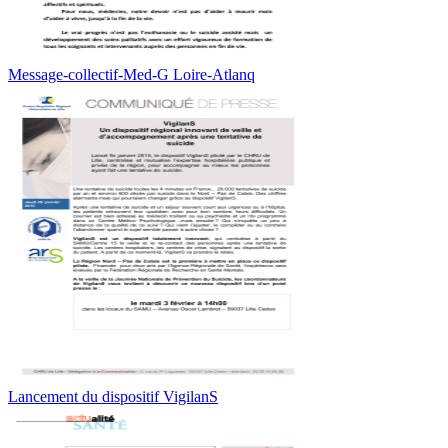
Message-collectif-Med-G Loire-Atlanq
Lancement du dispositif VigilanS