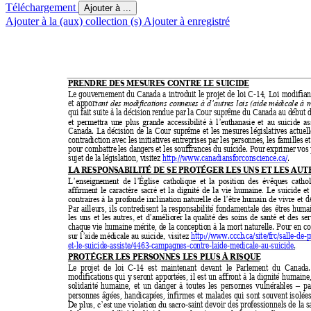
Téléchargement
Ajouter à ...
Ajouter à la (aux) collection (s)
Ajouter à enregistré
PRENDRE DES MESURES C
ONTRE LE SUICIDE 
Le 
gouvernement 
du 
Canada 
a 
introduit 
le 
projet 
de 
loi 
C
-
14, 
Loi 
modifian
et 
appor
tant 
des 
modifications 
connexes 
à 
d’autres 
l
ois 
(aide
médicale 
à 
m
qui fait suite à la décision 
rendue par la Cour suprême du Can
ada au début d
et 
permettra 
un
e 
plus 
grande 
accessibilité 
à 
l’euthanasie 
et 
au 
suicide 
as
Canada. 
La 
décision 
de 
la 
Cour 
suprême 
et 
les 
me
sures 
législatives 
actuell
contradiction 
avec 
les 
initiatives 
entreprises 
par 
les 
personnes, l
es f
am
illes 
et
pour combattre 
les dangers et 
les s
ouffrances du sui
cide. Pour 
exprimer vos 
sujet de la législation, v
isitez 
http://www.canadiansf
orconscience.ca/
. 
LA RESPONSABILI
TÉ DE SE PROTÉGER LES UNS
 ET LES AUT
L’enseig
nement 
de 
l’
Église 
cathol
ique 
et 
la 
position 
de
s 
évêques 
cathol
affirment 
le 
caractère 
sac
ré 
et 
la 
dignité 
de 
la 
vie 
humaine.
Le 
suicide 
et
d
contraires 
à 
la 
profonde 
inclination 
naturelle 
de
l’être 
humain 
de 
vivre 
e
t
Par 
ailleurs, 
ils 
contredisent 
la 
responsabilité 
fondamentale 
des 
êtres 
humai
les 
uns 
et 
les 
autres, 
et 
d’améliorer 
la 
qualité 
des 
soins 
de 
santé 
et
des 
ser
chaque vie 
humaine mé
rite, de 
la conception
 à 
la 
mort nat
urelle. Pour en 
co
http://www.cccb.ca/site/f
rc
/salle-
de
-p
sur 
l’aide m
édicale au 
suicide, 
visitez 
et
-
le
-suicide-assiste/4463-campagnes-contre-laid
e-medicale-
au
-suicide
.
PROTÉGER LES PERSONN
ES LES PLUS À RISQUE 
Le  projet  de 
loi  C
-14  est  maintenant  devant 
le  Parlement  du 
Canada. 
modifications 
qui 
y seront
apportées, 
il 
est 
un 
affront 
à 
la 
dignité 
humaine,
solidarité 
humaine, 
e
t 
un 
da
nger 
à 
toutes 
les 
personnes 
vulnérables 
pa
–
personnes 
âgées, 
handicapées, 
infirmes 
et 
malades 
qui 
sont 
souvent 
isolée
-saint devoir 
des professionnels de 
la s
De pl
us, c’est une 
violation du 
sacro