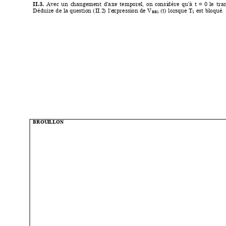
II
.3.
A
v
ec 
u
n
c
h
angeme
n
t
d’ax
e 
t
empor
el
, 
on
c
on
si
dère 
qu
’à
t
=
0 
l
e 
t
ra
Dédu
ir
e de la
 q
u
es
t
ion (
I
I
.2
)
l’e
x
pres
s
ion de V
 (
t) lor
s
q
u
e 
T
 es
t
 bloq
u
é. 
B
E
1
1
BROU
I
L
L
ON