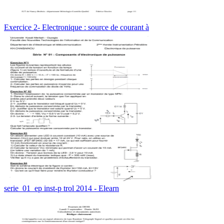
Exercice 2- Electronique : source de courant à
serie_01_ep inst-p trol 2014 - Elearn