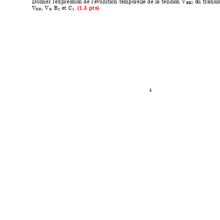
Don
n
er l
’ex
pres
s
ion de l’é
v
ol
u
ti
on
t
em
porel
l
e de la t
en
si
on
 V
d
u
t
ran
s
i
BE
2
V
, V
, R
 et C
. 
(
1.5 
pt
s) 
DD
S
2
1
4