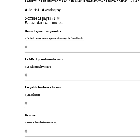
éléments de bibliographie en lien avec la thématique de notre dossier : 
«
 Le c
Ascodocpsy
Auteur(s) : 
Nombre de pages : 1 
Et aussi dans ce numéro... 
Des mots pour co
mprendre
» 
Le déni : entr
e refu
s de percevoir
 et rejet
 de l'intolé
rable
La M
NH prend soin de vo
us 
» 
De la honte 
à la violence
Les petits bonheur
s du soin
» 
Vénus beaut
é
Kiosque 
» 
Reçus à la réd
action a
u N° 172