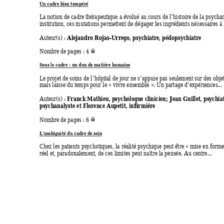
Un cadre bien te
mpéré
La notion de cadre thérapeutique a évolué au cours de l’histoire de la ps
yc
ha
institution, ces mutations permettent de dégager les ingrédients nécessaires à l
Alejandro Rojas-Urrego, psychiatre, pédop
sychiatre
Auteur(s) : 
Nombre de pages : 4 
Sous le cadre :
 un don de ma
tière humaine
Le projet de soins de l’hôpital de jour ne s’appuie pas seulement sur des objet
mais laisse du temps pour le 
«
 vivre ensemble 
»
. Un partage d’expériences... 
Franck Mathieu, psy
chologue clinicien; Jean Guillet, psychiat
Auteur(s) : 
psychanalyste et Florence Aupetit, infirmière
Nombre de pages : 6 
L'ambiguïté du c
adre de soi
n
Chez les patients psychotiques, la réalité ps
y
chique peut être « mise en forme
réel et, paradoxalement, de ces limites peut naître la pensée. Au centre... 