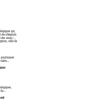
logique
s qui, 
t des éléments 
t des seuils –, 
ption, celle de 
e positionner 
 cadre... 
iatre
ologiques, 
du... 
nant