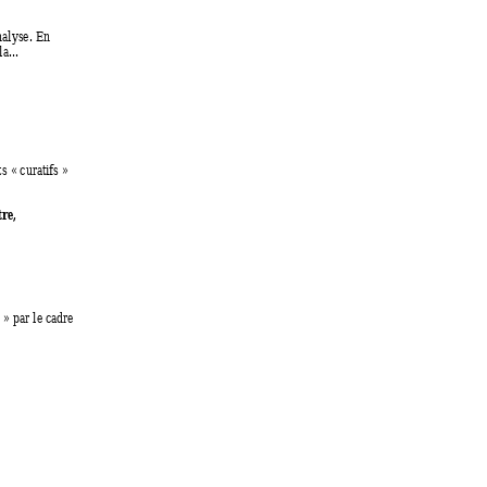
nal
y
se. En 
a...
s 
«
 curatifs » 
re, 
 
»
 par le cadre 