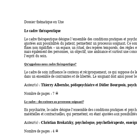
Dossier thématique en Une 
Le cadre thérapeutique 
Le cadre thérapeutique désigne l’ensemble des conditions pratiques et ps
ycho
ajustées aux possibilités du patient, permettent un processus soignant. Ce so
n
fixes non rigidifiés – un espace, un rituel, des repères temporels, des règles
 e
mais également des personnes, un objectif, une ambi
ance et surtout une conce
l’esprit du soin.  
Qu'appelons-nou
s cadre thé
rapeutique?
Le cadre de soin influence le contenu et réciproquement, ce qui suppose d
e l
dans un ensemble de contraintes et de libertés. Le soignant doit ainsi poser l
e
Thierry Albernhe, pédopsychiatre et Didier Bourgeois, p
sych
Auteur(s) : 
Nombre de pages : 7 
Le cadre : des e
ntours au pr
ocessus soigna
nt?
En psychiatrie, le cadre désigne l’ensemble des conditi
ons pratiques et psych
matérielles et contractuelles, qui permettent, en étant ajustées aux possibilités 
Christian Brokatzky, psychol
ogue, psychothérapeute, enseig
Auteur(s) : 
Nombre de pages : 4 