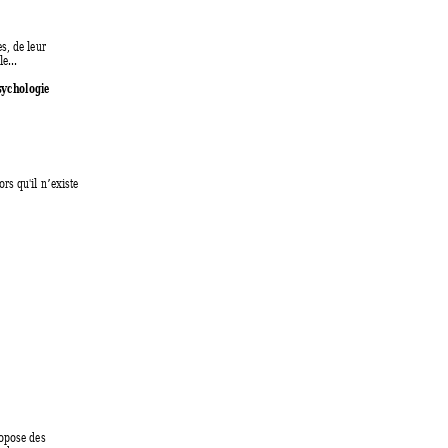
s, de leur 
 le... 
sychologie 
ors qu'il n’exi
ste 
opose des 