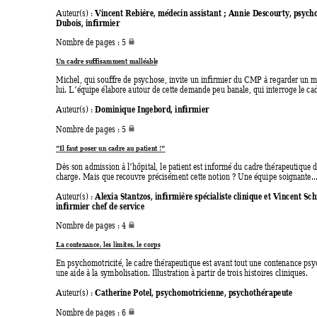
Vincent Rebière, médecin assistant ; Anni
e Descourty, psych
Auteur(s) : 
Dubois, infirmier
Nombre de pages : 5 
Un cadre suffisa
mment mall
éable
Michel, qui souffre de psychose, invite un infirmier du CMP à regarder un m
lui. L’équipe élabore autour de cette demande peu banale, qui interroge le cadr
Dominique Ingebord, infirmier
Auteur(s) : 
Nombre de pages : 5 
"Il faut poser un 
cadre au p
atient !"
Dès son admission à l’hôpital, le patient est inform
é du cadre thérapeutique d
charge. Mais que recouvre précisément cette notion ? Une équipe soignante...
Alexia Stantzos, infirmière spécialiste clinique et Vincent Sch
Auteur(s) : 
infirmier chef de service
Nombre de pages : 4 
La contenance
, les limites, le 
corps
En psychomotricité, le cadre thérapeutique est avant tout une contenance psy
une aide à la symbolisation. Illustration à partir de trois histoi
res cliniques. 
Catherine Potel, psychomotricienne, psychoth
érapeute
Auteur(s) : 
Nombre de pages : 6 