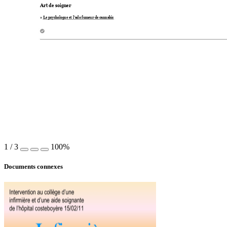
Art de soigner
» 
Le psycho
logue et l'ado 
fumeur de
 cannab
is
1
/
3
100%
Documents connexes