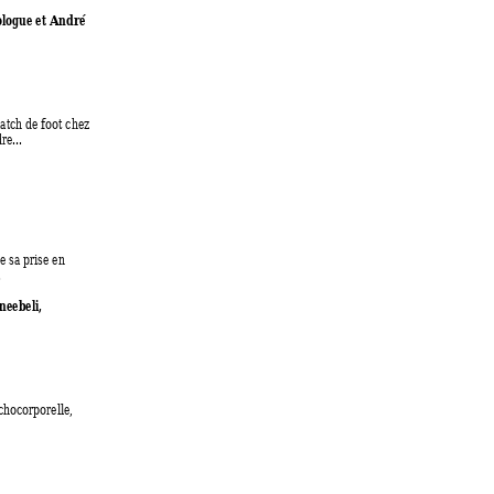
ologue et André 
atch de foot chez 
e... 
e sa prise en 
 
neebeli, 
chocorporelle, 