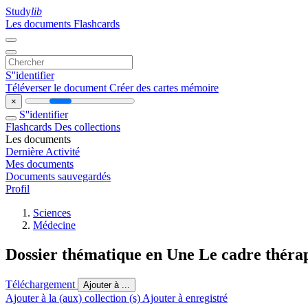
Study
lib
Les documents
Flashcards
S''identifier
Téléverser le document
Créer des cartes mémoire
×
S''identifier
Flashcards
Des collections
Les documents
Dernière Activité
Mes documents
Documents sauvegardés
Profil
Sciences
Médecine
Dossier thématique en Une Le cadre théra
Téléchargement
Ajouter à ...
Ajouter à la (aux) collection (s)
Ajouter à enregistré