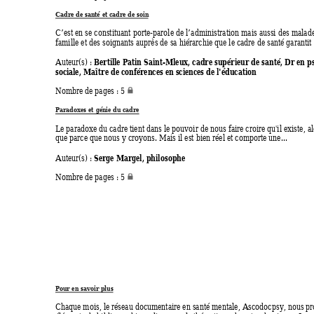
Cadre de santé
 et cadre de 
soin
C’est en se constituant porte-parole de l’administration mais aussi des mala
de
famille et des soignants auprès de sa hiérarchie que le cadre de santé garantit
Bertille Patin Sain
t-Mleux, cadre supérieur de santé, Dr en p
Auteur(s) : 
sociale, Maître de conférences en sciences de l'éducation
Nombre de pages : 5 
Paradoxes et
 génie du cadre
Le paradoxe du cadre tient dans le pouvoir de nous faire croire qu'il existe, al
que parce que nous y croyons. Mais il est bien réel et comporte une... 
Serge Margel, phil
osophe
Auteur(s) : 
Nombre de pages : 5 
Pour en sav
oir plus
Chaque mois, le réseau documentaire en santé mentale, Ascodocps
y, nous pr