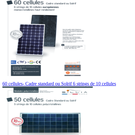
60 cellules- Cadre standard ou Solrif 6 strings de 10 cellules