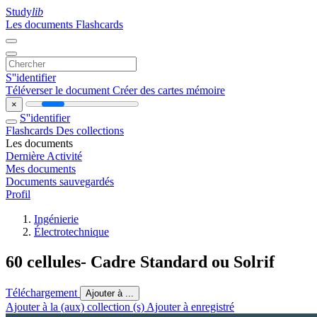
Study
lib
Les documents
Flashcards
S''identifier
Téléverser le document
Créer des cartes mémoire
×
S''identifier
Flashcards
Des collections
Les documents
Dernière Activité
Mes documents
Documents sauvegardés
Profil
Ingénierie
Électrotechnique
60 cellules- Cadre Standard ou Solrif
Téléchargement
Ajouter à ...
Ajouter à la (aux) collection (s)
Ajouter à enregistré