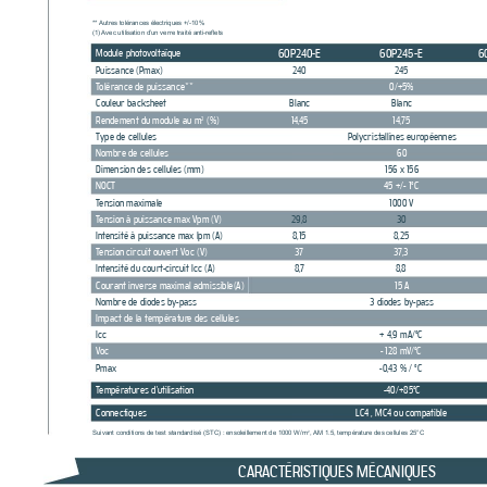
** 
Autres tolérances électriques +/-10% 
(1) 
Avec utilisation d’un verre traité anti-reets
60P240-E
60P245-E 60P
Module photo
voltaïque
Puissance (Pmax)
240
245
T
olérance de puissance**
0/+5%
Couleur backsheet
Blanc
Blanc
Rendement du module au m
14,
45 14,75
2
 (%)
Type de cellules
Polycrist
allines européennes
Nombre de cellules
60
Dimension des cellules (mm)
156 x 156
45 +/- 1°C
NOCT 
T
ension maximale
1000 V
T
ension à puissance max Vpm (V)
30 30
29,8 
Intensité à puiss
ance max Ipm (A)
8,1
5 
8,25 
T
ension circuit ouvert Voc (V)
37 
3
7,
3 
Intensité du court-cir
cuit Icc (A)
8,7 
8,8 8
Courant inverse maximal admissible(A)
15 A
Nombre de diodes by-pa
ss
3 diodes by-pass
Impact de la températur
e des cellules
Icc 
+ 4,9 mA/°C
Voc 
- 128 mV
/°C
Pmax 
-0,
43 % / °C
T
empératures d’utilisation
-40/+85°C
Connectiques
LC4 , MC4 ou compatible 
2
Suivant conditions de test standardisé (STC) : ensoleillement de 1000 W/m
, 
AM 1.5, température des cellules 25°C
CARACTÉRISTIQUES MÉCANIQUES