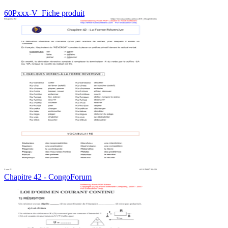
60Pxxx-V_Fiche produit
Chapitre 42 - CongoForum