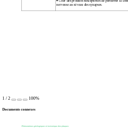
 Citer des produits susceptibles de perturber la c
•
nerveuse au niveau des synapses. 
1
/
2
100%
Documents connexes