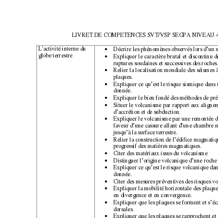
LIVRET DE COMPETENCES S
VT/VSP SEGPA NIVEAU 
L'activité interne du 
Décrire les phénomènes observés lors d’un s
• 
globe terrestre 
Expliquer le caractère brutal et discontinu d
• 
ruptures soudaines et successives des roches.
Relier la localisation mondiale des séismes à
• 
plaques. 
Expliquer ce qu’est le risque sismique dans 
• 
donnée. 
Expliquer le bien fondé des méthodes de pré
• 
Situer le volcanisme par rapport aux aligne
• 
d’accrétion et de subduction. 
Expliquer le volcanisme par une remontée 
• 
faveur d’une cassure allant d’une chambre
jusqu’à la surface terrestre. 
Relier la construction de l’édifice magmatiqu
• 
progressif des matières magmatiques. 
Citer des matériaux issus du volcanisme 
• 
Distinguer l’origine volcanique d’une roche à
• 
Expliquer ce qu’est le risque volcanique dan
• 
donnée. 
Citer des mesures préventives des risques v
• 
Expliquer la mobilité horizontale des plaque
• 
en divergence et en convergence. 
Expliquer que les plaques se forment et s’éca
• 
dorsales. 
Expliquer que les plaques se rapprochent et 
• 