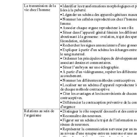
La transmission de la 
 Identifier les transformations morphologiques et 
•
vie chez l'homme 
liées à la puberté. 
 Légender un schéma des appareils génitaux mascul
•
 Nommer les cellules reproductrices chez l’homme 
•
femme. 
 Associer chaque organe reproducteur à son rôle. 
•
 Situer dans l’appareil génital féminin les différen
•
aboutissant à la grossesse : ovulation, trajet des spe
fécondation, nidation. 
 Rechercher les signes annonciateurs d’une grosses
•
 Expliquer à partir d’un schéma les échanges entre 
•
le sang maternel. 
 Ordonner les principales étapes du développemen
•
associant dessins et commentaires. 
 Situer l’embryon sur une échographie. 
•
 À partir d’un vidéogramme, repérer les différente
•
accouchement. 
 Nommer les différentes méthodes contraceptives. 
•
 Localiser sur un schéma d’appareil reproducteur 
•
de chaque méthode contraceptive. 
 Citer les avantages et les inconvénients de chacu
•
contraceptives. 
 Différencier la contraception préventive de la con
•
d’urgence 
Relations au sein de 
 Distinguer le rôle respectif des nerfs et des centre
•
l'organisme 
 Reconnaître des neurones. 
•
 Figurer sur un schéma le trajet de l’information 
•
réseau de neurones. 
 Représenter la communication nerveuse par un m
•
au niveau d’une synapse entre un neurone et une aut