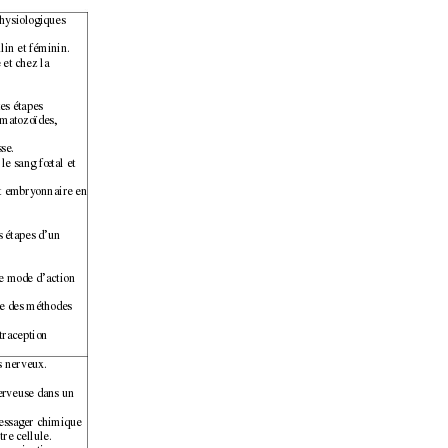
ph
ysiologiques 
in et féminin. 
et chez la 
tes étapes 
rmatozoïdes, 
se. 
le sang fœtal et 
t embryonnaire en 
s étapes d’un 
le mode d’action 
ne des méthodes 
traception 
s nerveux. 
nerveuse dans un 
essager chimique 
re cellule. 