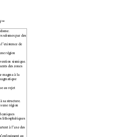
ème
4
éisme. 
es séismes par des 
 
 l’existence de 
une région 
vention sismique.
ments des zones 
de magma à la 
 magmatique 
e au rejet 
 sa structure. 
s une région 
olcaniques 
s lithosphériques 
rtent à l’axe des 
s’enfouissent au 