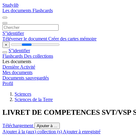
Study
lib
Les documents
Flashcards
S''identifier
Téléverser le document
Créer des cartes mémoire
×
S''identifier
Flashcards
Des collections
Les documents
Dernière Activité
Mes documents
Documents sauvegardés
Profil
Sciences
Sciences de la Terre
LIVRET DE COMPETENCES SVT/VSP 
Téléchargement
Ajouter à ...
Ajouter à la (aux) collection (s)
Ajouter à enregistré