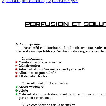
Ajouter à la (aux) collection (s)
Ajouter à enregistré
PE
RF
USION
 E
T
 SO
LU
I/
 La
 per
fusio
n
Ac
te
mé
dic
al
con
sistant
à
 administre
r
,
par
voi
e
p
pré
pa
rati
ons
 inje
ctable
s 
(à
 l'exc
lusion du sang e
t de ses dé
ri
1.
Indic
ations
Maintien d'une vo
ie veineuse
Réhydratation
Administr
ati
on d'un médi
cament par voie IV
Alimentation pare
ntérale
Ttt de l'état de choc
2.
Les
 éléments de la per
fusion
Abord va
sculaire
Soluté
Matériel
d'administration
(perfus
ion
continue
ou
pou
perfusio
n discontinue)
3.
Les
 complic
ations de
 la perfusio
n