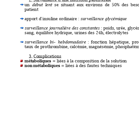
2.
Surve
ill
ance d'u
ne nutrition 
 parentérale
un
début
lent
se
situant
aux
environs
de
50%
des
beso
patient
apport d'insul
ine ordinaire
 : 
sur
ve
illa
nce glycémi
que
surveillance journalière des 
constantes
 : 
poid
s, urée, 
glycé
sang, équilibre hyd
rique, urines
 des 24
h, électrolytes
surveillance
bi-
hebdoma
daire
:
foncti
on
hépatique,
pro
taux de prothrombine,
 calcémie, 
magnésémie, phos
phatém
3.
Complica
t
ion
s
mét
abol
iq
ues
= liées à la compo
sition de la solution 
non
 mét
abol
iq
ue
s
 = liées à des fautes tech
niques