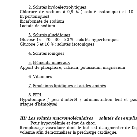
2.
Solutés 
 hydoélectrolytiques
Chlorure
de
sodium
à
0
,9
%
(
soluté
isotonique)
et
10
hypertoniques
)
Bicarb
onate d
e
 sodium
Lactate de sodium
3.
Solutés 
 glucidiques
Glucose 1
5 
– 20 – 30 – 50 % : solutés hypertoniques
Glucose 5
 et 10
 % : solutés isotoniques
4.
Solutés ioniques
5.
Eléments
  minéraux
Appo
rt de phosp
hore, calciu
m, potassium, magnésium
6.
Vitamines
7.
Emulsions
 lipidiques
  et acides aminé
s
8.
EPPI
Hypotonique
/
peu
 d'intérêt 
/
administration
lent
et
pas
(risque d'hémol
yse) 
III
/ L
es
 sol
utés
 macr
omolé
cula
ire
s =
 solu
tés
 de
 remp
li
Pour hypovolé
mie et état
 de choc
.
Rempli
ssage
vasculaire
d
ont
le
but
est
d'augmenter
d
e
 fa
volémie afin
de
 normaliser l
a 
pre
charge cardi
aque.