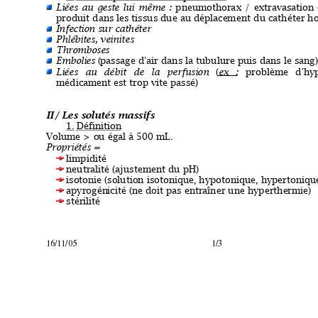
Liées
au
geste
lui
même
:
pneumothor
a
x
/
extravasation
produit dans le
s tissus due au déplace
ment
 du cathéter h
Infection
 sur cathéter
Phlébites, veini
tes
Thrombose
s
Embolies
 (
passage d'air dans l
a
 tubulure puis dans le sang)
Liées
au
débit
de
l
a
perfusion
(
ex
:
problème
d'hy
médicamen
t est trop vite passé)
II/
 Les
 so
lutés
 mas
sifs
1.
Définit
ion
Volume > ou égal à 500 mL.
Propriétés =
limpidité
neutralité (ajustement du pH)
isotonie (so
l
ution isoton
ique, hypotonique, hypertoniqu
apyrogén
icité (ne 
doit pas entr
aîner une hyperthe
rmie)
stérilité
16/11/05 1/3