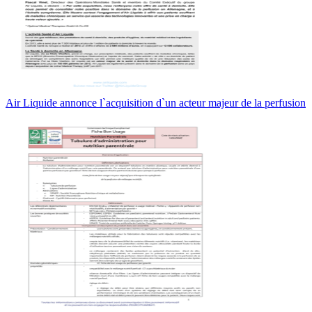
Air Liquide annonce l`acquisition d`un acteur majeur de la perfusion