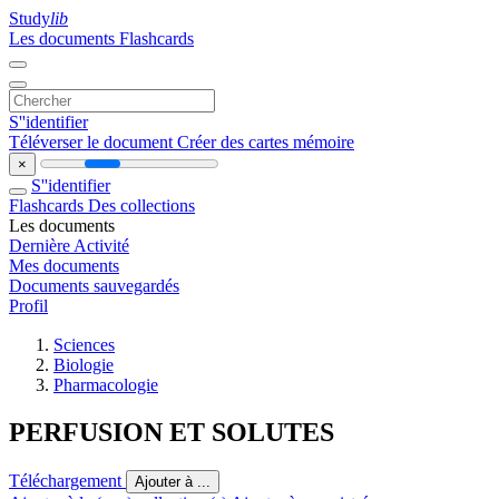
Study
lib
Les documents
Flashcards
S''identifier
Téléverser le document
Créer des cartes mémoire
×
S''identifier
Flashcards
Des collections
Les documents
Dernière Activité
Mes documents
Documents sauvegardés
Profil
Sciences
Biologie
Pharmacologie
PERFUSION ET SOLUTES
Téléchargement
Ajouter à ...