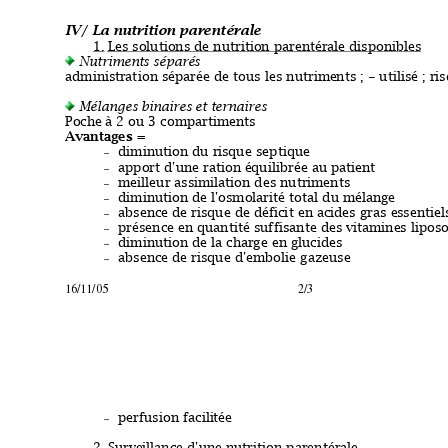
IV
/ 
La nu
tritio
n par
entéra
le
1.
Les
 solutions de nutrition parentér
ale disponibles
Nutriments séparés
administr
at
ion sé
parée de tous les nutrime
nts ;
 - utilisé ; r
Mélanges binaires et ternaires
Poche
 à 2 ou 3 compartiments
Av
antag
es
 =
diminution du ris
qu
e septique
–
apport d'une ration é
qu
ilibrée au patient
–
meilleur assi
milation des nutr
iments
–
diminution de
l'os
molarité total d
u mélang
e 
–
absence d
e risque de défic
i
t en
 acides g
ra
s e
ssentiel
–
prés
ence e
n 
quantité suffisante de
s vitamine
s lipos
–
diminution de
 la
 char
ge en g
lucides
–
absence d
e risque d'embolie gazeu
se
–
16/11/05 2/3
perf
usion facili
tée
–