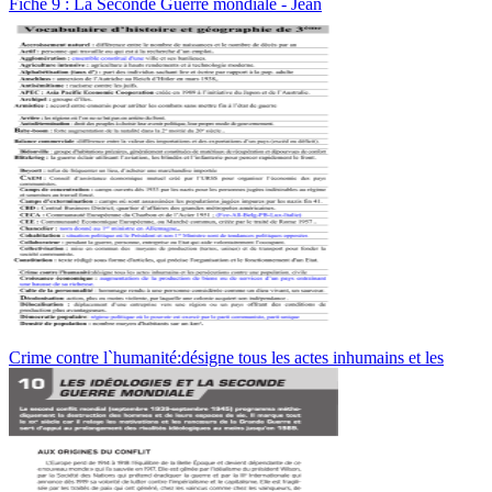
Fiche 9 : La Seconde Guerre mondiale - Jean
Crime contre l`humanité:désigne tous les actes inhumains et les