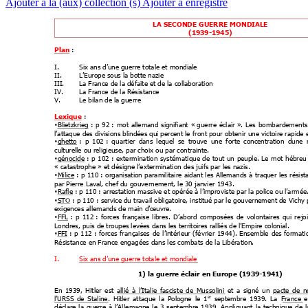
Ajouter à la (aux) collection (s)
Ajouter à enregistré
LA SECONDE GUERRE MONDIALE
(1939-19
45)
 : 
Plan
I.
Six ans d’une guerre totale et mondiale
II.
L’Europe sous la botte nazie
III.
La France de la défaite et de la collaboration
IV.
La France de la Résistance
V.
Le bilan de la guerre
 : 
Lexique
•
Blietzkrieg :
p
92 :
mot
allemand
signifiant
« guerre
éclair ».
Les
bombardements
l’attaque des divisions blindées qui percent le 
front pour obtenir une victoire rapide e
•
ghetto :
p
102 :
qu
artier
dans
lequel
se
trouve
une
forte
concentration
dune
culturelle ou religieuse, par choix ou par contrainte.
•
génocide :
p 
102 :
extermination
systématique 
de
tout 
un
peuple. 
Le
 mot
hébreu
« catastrophe » et désigne l’extermination
 des juifs par les nazis.
•
Milice : 
p 
110 : 
organisation
 paramilitaire 
aidant 
les 
Allemands 
à 
traq
uer
 les
 résist
par Pierre Laval, chef du gouvernement, le 30 janvie
r 1943.
•
Rafle : p 110 : arrestation massive
 et opérée à l’improviste par la police ou l’armée
•
STO : 
p 110 : 
service du 
travail obligatoire, 
institué par le 
gouvernement de 
Vichy 
exigences allemands de main d’œuvre.
•
FFL :
p
112 
:
forces
française
libres.
D
’abord
composées
de
volontaires
qui
re
jo
Londres, puis de troupes levées dans les territoires rallié
s de l’Empire colonial.
•
FFI :
p 
112 
:
 forces
françaises
de
l’intérieur
 (févrie
r 
1944).
Ensemble
des
 formati
Résistance en France engagées dans les combats 
de la Libération.
I.
Six ans d’une guerre totale et mondiale
1) la guerre éclair en Europe (1939-1941)
En
1939,
Hitler
est
 allié
à
l’Italie
fascis
te
de
Mu
ssolini 
et
a
signé
un
 pacte
de
n
l’URSS
de
Staline.
Hitler
attaque
la
Pologne
le
1
septembre
1939.
La
France 
e
er
déclare
la
 guerre 
à
 l’Al
lemagne
le
3
septembre
1939.
Appliquant
la
technique
de
l