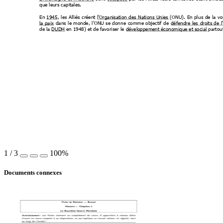
que leurs capitales.
En
 1945
, 
les
Alliés 
créent
 l’Organisation
 des
Nations
 Unies 
(ONU). 
En
 plu
s 
de
 la
vo
la
 paix 
dans
le 
monde,
 l
’ONU 
se
 donn
e 
comme
 objectif
de
 défendre
les
droits 
de
 
de la DUDH en 1948) et de favoriser le 
développement économique et social partou
1
/
3
100%
Documents connexes