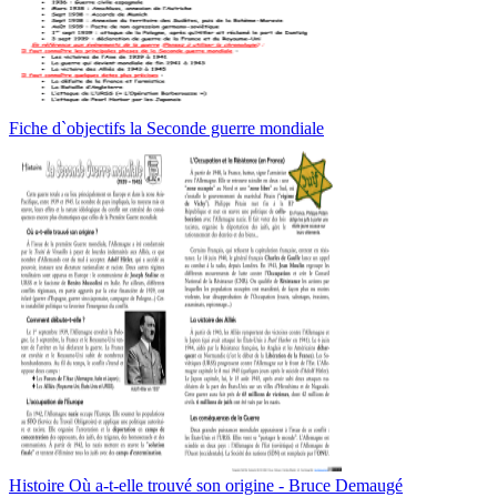
Fiche d`objectifs la Seconde guerre mondiale
Histoire Où a-t-elle trouvé son origine - Bruce Demaugé