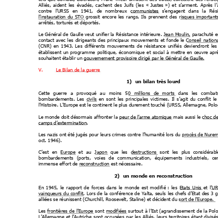
Alliés,
aident
les
évadés,
cachent
des
Juifs
(les
« Justes »)
et
s’arment.
Après
l
contre
l’URSS
en
1941,
de
nombreux
communistes 
s’engagent
dans
l
a
Ré
s
l’instauration
du
STO 
grossit
encore
les
rangs.
Ils
prennent
des
risques
important
arrêtés, torturés et déportés.
Le G
énéral de
 Gaulle
 veut 
unifier la
 Résistance
 intérieure.
 Jean
 Moulin,
 parachuté 
e
contact
avec
les
dirigeants
des
principaux
mouvements
 e
t
fonde
le
 Conseil
nation
(CNR)
en
1943.
Les
différents
mouvements
de
résistance
unifiés
deviendront
les
établissent
un
programme
politique,
économique
et
social
à
mettre
en
œu
vre
apr
souhaitent établir un gouvernement provisoire dirigé
 par le Général de Gaulle.
V.
Le Bilan de la guerre
1)
un bilan très lourd
Cette
guerre
a
provoqué
au
moins
5
0
millions
de
morts
dans
les
combat
bombardements.
Les
 civils 
en
sont
les
principales
victimes.
Il
s’agit
du
conflit
le
l’Histoire. L’Europe est le continent le plus durement
 touché (URSS, Allemagne, Polo
Le monde doit désormais
 affronter la 
peur de l’arme atomique 
mais aussi le choc de
camps d’extermination. 
Les nazis 
ont été jugés pour
 leurs crimes contre 
l’humanité lors du
procès de Nurem
oct. 1946).
C’est
en
 Europe 
e
t
au
 Japon 
que
les
 destructions 
s
ont
les
plus
considérabl
bombardements
(ports,
voies
de
communication,
é
quipements
industriels,
ce
immense effort de reconstruction es
t nécessaire.
2)
un monde en reconstruction
En
1945,
le
rapport
de
forces
dans
le
monde
est
modifié
 :
les
 Etats
U
nis 
et
 l’U
vainqueurs 
du
 conflit.
 L
ors de
la 
conférence 
de
 Yalta,
 seuls
les 
chefs 
d’Etat 
des 
3
 
alliées se réunissent (Churchill, Roosevelt, Staline
) et décident du sort de l’Europe.
Les
 frontières
 de
 l’Europe
sont
 modifiées 
surtout 
à 
l’Est
 (agrandissement
de 
la 
Pol
L’Allemagne
et
l’Autriche 
sont
 occupées 
par
les
Alliés,
leurs
territoires
é
tant 
divisé