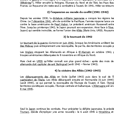
(Blitzkrieg*),
Hitler
e
nvahit
la
Pologne,
l’Europe
du
Nord
et
de
l'Est,
les
Pays
Bas
France. Le Royaume Uni reste seul à combattre 
à l’ouest. En 1941, Hitler se retourn
2) l’expansion au monde du conflit (1941-
1942)
Depuis
les
années
1930,
la
 dictature
militaire
japonaise 
a
conquis
les
régions
le
Chine. Le 7 décembre 1
941, afin de contrôler le Pacifique, l’armée nippone lance un
contre
la
base
américaine
de
Pearl
H
abor.
Le
président
américain
Rooseve
lt
entr
l’Axe. 
Jusqu’au 
printemps 1942
, le
 Japon 
poursuit 
son expansion.
 Ainsi 
face
 à
 l’Axe
Japon) qui semble invincible, se forme l’union 
des Alliés (Etats Unis, URSS, Royaume
3) le tournant de 1942
Le
 tournant
 de
 la
 guerre 
s’amorce 
en
 juin 
1942,
 lorsque
les 
Américains 
arrêtent 
les
Iles Midway puis entreprennen
t un
e reconquête,
 île pa
r île, des territoires
 occupés p
Les
 Anglais 
stoppent
les
A
llemands
en
Afrique
à
 El
-Alamein 
en
octobre
1942,
troupes américaines débarquées le 8 novembre e
n Afrique du Nord.
Mais
c’est
en
URSS 
qu’Hitler
connaît
s
o
n
plus
grand
échec :
après
des
mois
de
allemande doit capituler devant Stalingrad (août 
1942 – février 1943).
4) la victoire des Alliés 
(1
942-1945)
Les  
débarquements
des
Alliés
  en
S
icile
(juillet
1943)
puis
dans
le
sud
de
l’
capitulation
de
l’Italie.
Les
Alliés
débarquent
e
nsuite
en
Normandie
(6
juin
1944)
(août
1944),
ce
qui
permet
l
a
reconquête
de
l’Europe
de
l’ouest.
A
l’est,
l’Armé
territoires
 soviétiques
 occupés,
 l
’Europe 
centrale 
et 
balkanique.
L’Allemagne 
est
 en
8 mai 1945.
Seul
le
 Japon 
continue
les
combats.
Pour
précipiter
la
défaite
japonaise,
le
présid
Truman,
décide
d’employer
une
arme
nouvelle :
le
6
août
1945
à
Hiroshima 
et