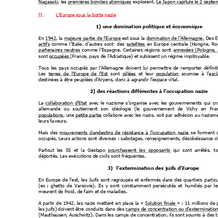
Nagasaki, les premières bombes atomiques
 explosent. Le Japon capitule le 2 sept
II.
L’Europe sous la botte nazie
1) une domination politique et économique
En 1942, la majeure
 part
ie 
de l’Europe est s
o
us la
 d
omination de l
’Allemagne. Des E
actifs 
comme
l’Italie,
d’autres
sont
des
 satellites 
en
Europe
centrale
(Hongrie,
Ro
partenaires
neutres 
comme
 l
’Espagne. 
Certa
ines
régions
sont
annexées
(Pologne,
sont occupées (France, pays
 de l’Adriatique) et subissent un régime impitoyable.
Tous
les
pays
occupés
par
l’Allemagne
doivent
lui
perme
ttre
de
remport
er
définit
Les
terres
de
l’Europe
de
l’Est
sont
 pillées 
et
leur  
population  soumi
se
à
 l’esc
destinées à être peuplées d’Aryens, donc à 
agra
ndir l’espace vi
tal.
2) des réactions différentes à l’occ
upation nazie
La
 collaboration
d’Etat 
avec
le
n
azisme
s
’organise
avec
les
gouvernements
qui
cr
allemande
ou
soutiennent
son
idéologie
(le
gouverneme
nt
de
Vich
y
en
Fra
populations, 
une petite
 partie 
collabore 
avec les
 nazis, 
soit par 
adhésion 
au nazism
leurs faveurs.
Mais
des
 mouve
ments
clandestins
de
résistance
à
l’occupation
nazie 
se
forment
occupés. Leurs actions sont diverses
 : sab
otages, rense
ignements, désobéissance ci
Partout
l
es
SS
et
la
Gestapo  pourchassent
les
opposants  qui
sont
arrêtés,
to
déportés. Les exécutions de civils sont fréquentes
.
3)
l’extermination des juifs d’Europe
En
Europe
de
l’est,
les
Juifs
sont
regroupés
et
enfermés
dans
 de
s
 quartiers
particu
(ex :
ghetto
de
Varsovie).
Ils
y
s
ont
constamment
persécutés
et
humiliés
par
le
meurent de froid, de faim et de maladies.
A 
partir
 de
1942,
 les
nazis 
mettent
 e
n 
place 
la
«
 Solution 
finale » 
: 
11
 millions
de 
les 
juifs) doive
nt être
 conduits 
dans 
des camps
 de
 concentration 
ou d’e
xtermination
(Mauthausen, 
Auschwitz). 
Dans les
 camps
 de 
concentration, 
ils s
ont soumis
 à 
des 