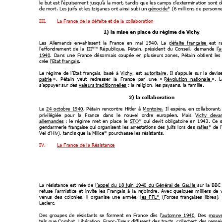
le but 
est l’épuisement 
jusqu’à la mort,
 tandis que 
les camps 
d’extermination sont 
d
de mort. Les juifs et les tziganes ont ainsi s
ubi un génocide* (6 millions de personn
III.
La France de la défaite et de la collaboration
1) la mise en place du régime d
e V
ichy
Les
Allemands
envahissent
la
France
en
mai
1940.
La  défaite
française 
est
r
l’effondrement
de
la
III
Républi
qu
e.
Pétain,
président
du
Conseil,
demande
 l’
ème
1940.
Dans
une
France
désormais
coupé
e
en
plusieurs
zones,
Pétain
obtient
les
crée l’Etat français.
Le
ré
gim
e
de
l’Etat
français,
basé
à
Vichy,
est
 autoritaire.
Il
s’appuie
sur
la
devis
patrie ».
Pétain
veut
redresser
la
France
par
une
« Révolu
tion
nationale ».
L
s’appuyer sur des valeurs traditionnelles
 : la religion, les paysans, la famille.
2) la collaboration
Le
 24
octobre
1940,
Pétain
rencontre
Hitler
à
 Montoire.
Il
espère,
en
collaborant,
privilégiée
pour
la
France
dans
le
nouvel
ordre
européen
.
Mais
 Vich
y
deva
allemandes :
le
ré
gime
met
en
place
le
STO*
qui
dev
it
obligatoire
en
1943
.
Ce
gendarmerie
 française
qui 
organisent
les 
arrestations
 des
juifs 
lors
des
 rafles*
de 
l
Vel d’Hiv), tandis que la Milice*
 pourchasse les résistants.
IV.
La France de la Résistance
La
résistance
est
née
de
l’appel
du
18
juin
1940
du
Général
de
Gaulle 
sur
la
BBC
refuse
l’armistice
et
invite
les
Français
à
la
rejoindre.
Avec
quelques
milliers
de
venus
des
colonies,
il
organis
e
une
armée,
 les
FFL* 
(Forces
françaises
libres
),
Leclerc.
Des
groupes
de
résistants
se
forment
en
France
dès
l’automne
1940.
Des
mouv
tels
 que
 Combat,
Libération, 
Franc-Tireur
 diffusent
des 
tracts, 
collectent
des 
rense