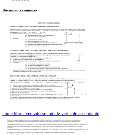
Documents connexes
chute libre avec vitesse initiale verticale ascendante