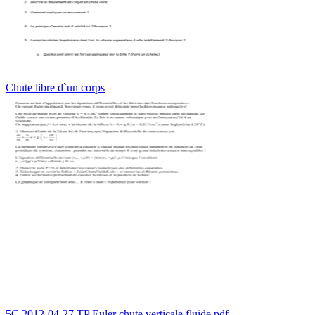
Chute libre d`un corps
5C 2012-04-27 TP Euler chute verticale fluide.pdf