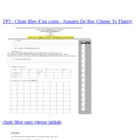
TP5 : Chute libre d`un corps - Annales De Bac Chimie Ts Thierry
chute libre sans vitesse initiale