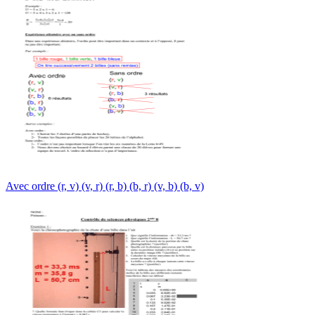
Avec ordre (r, v) (v, r) (r, b) (b, r) (v, b) (b, v)