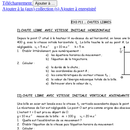
Téléchargement
Ajouter à ...
Ajouter à la (aux) collection (s)
Ajouter à enregistré
EX0 P11 : CHUTES
 LIBRES
I) CHUTE  LIBRE  AVE
C  VITESSE  
INITIALE  HORIZO
NTALE  
Depuis 
le 
point 
O’ 
situé 
à 
la 
hauteur 
H 
au
-dessus 
du 
sol 
hor
izontal, 
on 
lance 
une 
bi

. 
La 
bille 
touche 
le 
sol 
au 
point 
A. 
La 
v
400 
g, 
avec 
la 
vitess
e 
initiale 
hor
izontale 
0
-1
-2
négligeable.  v
= 5 m.s
      g = 10 m.
s
h = 5 m 
y 
0
O
1.
Etablir
 littéralement, puis numériqu
ement :
’
a)
les équation
s horaires du mouve
ment 
;       
l’équation de l
a trajectoire.  
b)
2.
Calculer :
a)
la dur
ée de la chute 
;    
b)
les coor
données du point A 
;   

v
 ; 
c)
les caractéristiques du v
ecteur vitesse 
A
O 
la valeur de l’énergie méc
anique totale de l
a bille. 
d)
e)
Retrouv
er alors la valeur d
e v
a.
II) CHUTE  LIBRE
  AVEC  VITESSE  I
NITIAL
E  VERTICALE  AS
CENDANTE 

v
Une bille en acier est l
ancée avec la vite
sse 
 verticale ascendante de
puis le point 
0
La résistance de l’
air est négligeable. Le poi
nt O est pris comme origi
ne des abscisse
L’instant t = 0 est 
pr
is au dépar
t de O.          
-2
-
1
g = 10 m.s
masse d
e la bille :  m  = 100 g 
    v
 = 20 m.s
0
Quelle est l’accél
ération de ce 
mouvement
1.
? 
Établir l’équation d
e la vitesse puis l’équation hor
aire du mouve
ment. 
2.
3.
Calculer 
:  