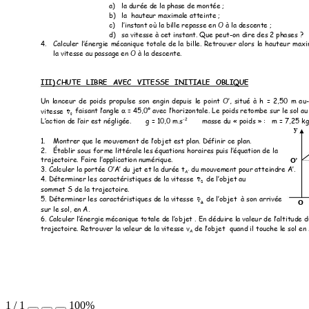
a)
la dur
ée de la phase de 
montée 
;   
b)
la  hauteur
 maximale atteinte ;  
l’instant où la bille r
epasse en O à la descente
c)
;  
d)
sa vitesse à cet instant. Q
ue peut-o
n dire des 2 pha
ses ?  
Calculer 
l’énergie 
mécaniqu
4.
e 
tot
ale 
de 
l
a 
bille. 
R
etrouver 
alors 
la 
h
auteur 
maxi
la vitesse au passage en O
 à la descente.      
III)
CHUTE  LIBRE  AV
EC  VITESSE  INIT
IALE  OBLIQUE
Un 
la
nceur 
de 
poids 
pro
pulse 
son 
engin 
depuis 
le 
point 
O’, 
situ
é 
à 
h 
= 
2,50 
m 
a
u

faisant l’angle 
= 45,0° avec l’horizontale. L
e poids retombe sur
 le sol au
v
vitesse 

0
L’action de l’air est 
négligée.       g = 10,0 
m.s
-2
masse du « 
poids » :   m = 
7,25 kg 
y 
Montrer que l
e mouvement de l’obj
et est plan. Défin
ir ce plan.
1.
Établir sous for
me littérale les équations hor
aires puis l’équation d
e la 
2.
trajectoire. Faire l’
application numérique.
O’
l
a portée O’A’ du jet e
t la durée t
t pour att
eindre A’. 
3. Calculer 
 du m
ouvemen
A’

de l’objet
v
 au  
4. Déterminer l
es caractéristiques de la vitess
e 
S
sommet S de la tr
ajectoire. 

de l’objet
v
  à son ar
rivée  
5. Déterminer l
es caractéristiques de la vitess
e 
O 
A
sur le sol, en A.
6. Calculer l’éner
gie mécanique totale de l’obj
et
. En 
déduire la valeur de l’alt
itude 
de l’objet
trajectoire. Retro
uver la valeur de la vit
esse v
  qu
and il touche le so
l en 
A
1
/
1
100%