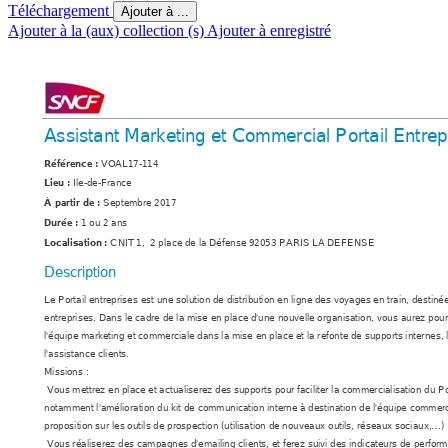
Téléchargement
Ajouter à ...
Ajouter à la (aux) collection (s)
Ajouter à enregistré
Assistant Marketing et Commercial Portail Entrep
VOAL17-114
Référence : 
Ile-de-France
Lieu : 
Septembre 2017
À partir de : 
1 ou 2 ans
Durée : 
CNIT 1,  2 place de la Défense 92053 PARIS LA DEFENSE
Localisation : 
Description
Le Portail entreprises est une solution de distribution en ligne des voyages en train, destin
entreprises. Dans le cadre de la mise en place d'une nouvelle organisation, vous aurez pou
l'équipe marketing et commerciale dans la mise en place et la refonte de supports internes, 
l'assistance clients. 
Missions :
 Vous mettrez en place et actualiserez des supports pour faciliter la commercialisation du Por
notamment l'amélioration du kit de communication interne à destination de l'équipe commerc
proposition sur les outils de prospection (utilisation de nouveaux outils, réseaux sociaux,…) 
 Vous réaliserez des campagnes d'emailing clients, et ferez suivi des indicateurs de perform