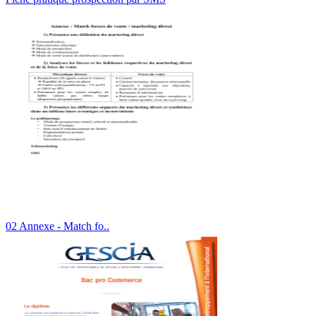
02 Annexe - Match fo..