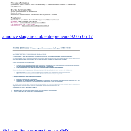
annonce stagiaire club entrepreneurs 92 05 05 17
Fiche pratique prospection par SMS