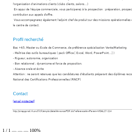
l'organisation d'animations clients (clubs clients, salons…) 
 En appui de l'équipe commerciale, vous participerez à la prospection : préparation, prospecti
contribution aux appels d'offre. 
 Vous accompagnerez également l'adjoint chef de produit sur des missions opérationnelles et
le centre de contact.
Profil recherché
Bac +4/5, Master ou Ecole de Commerce, de préférence spécialisation Vente/Marketing
- Maîtrise des outils bureautiques ( pack Office [ Excel, Word, PowerPoint…] )
- Rigueur, autonomie, organisation 
- Bon relationnel ; dynamisme et force de proposition. 
- Aisance orale et écrite   
Attention : ne seront retenues que les candidatures d'étudiants préparant des diplômes rec
National des Certifications Professionnelles (RNCP)
Contact
[email protected]
http://sirappprod.rh.sncf.fr/fr/emploi/detailAnnoncePDF.do?referenceAnnParam=VOAL17-114
1
/
1
100%