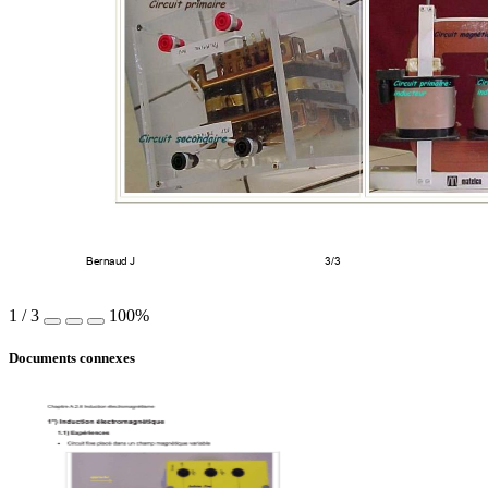
Bernaud J 
3/3 
1
/
3
100%
Documents connexes