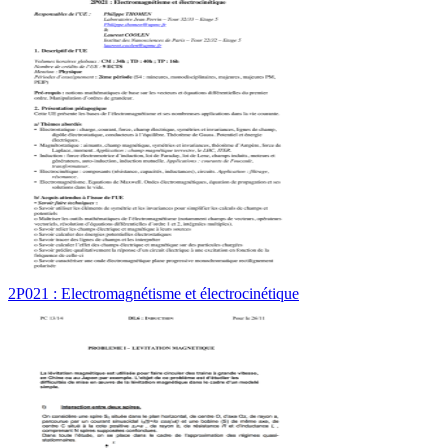
2P021 : Electromagnétisme et électrocinétique