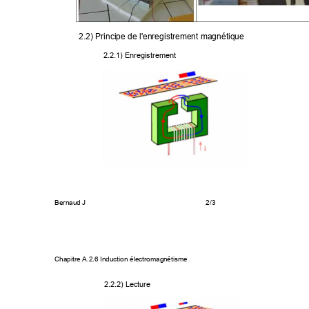
2.2) Principe de l'enreg
istrement magnétique 
2.2.1) Enregistrement 
Bernaud J 
2/3 
Chapitre A.2.6 Induction électromag
nétisme 
2.2.2) Lecture 