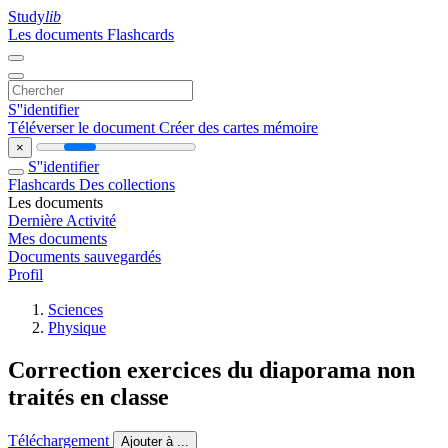
Study
lib
Les documents
Flashcards
S''identifier
Téléverser le document
Créer des cartes mémoire
×
S''identifier
Flashcards
Des collections
Les documents
Dernière Activité
Mes documents
Documents sauvegardés
Profil
Sciences
Physique
Correction exercices du diaporama non
traités en classe
18
 Émetteur TNT
1. 
champ
Téléchargement
Ajouter à ...
longueur d’onde