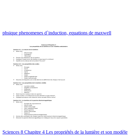
phsique phenomenes d`induction, equations de maxwell
Sciences 8 Chapitre 4 Les propriétés de la lumière et son modèle