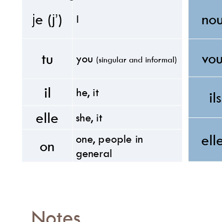
j
e (
)
no
I
j’
v
o
tu 
y
ou 
(singular and 
inf
or
mal)
il 
he
, it
i
elle 
she
, it
el
one
, people in 
on 
g
eneral
Notes