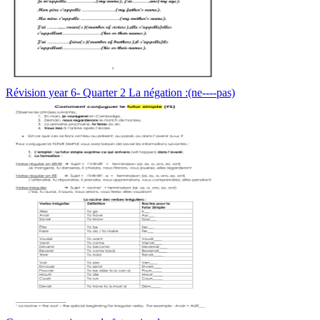
Révision year 6- Quarter 2 La négation :(ne----pas)