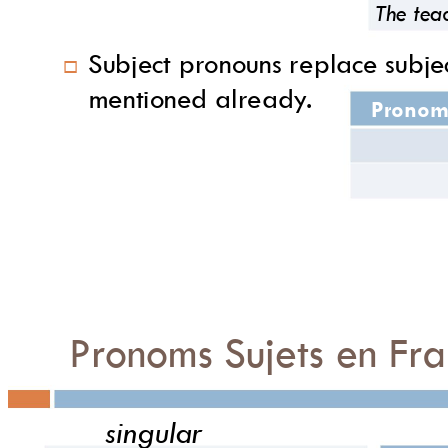
The tea
Subject pr
onouns replace 
subje

mentioned alread
y
.
Pronom
Pr
ono
ms
Sujets en 
F
r
a
singular plu