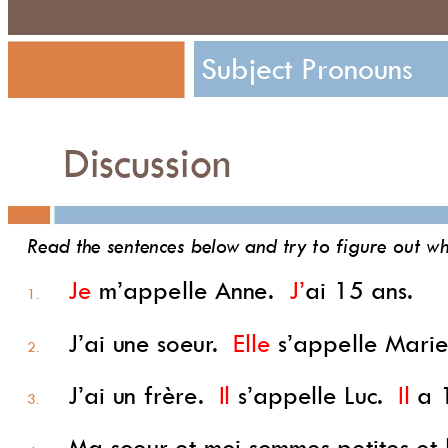
Subject 
Pr
onouns
Discussion
Read the sentences 
belo
w and tr
y t
o figure out w
Je 
m’appelle 
Anne. 
J’
ai 
15 ans.  
1. 
J’ai 
une 
soeur
.  
Elle 
s’appelle 
Mari
2. 
J’ai 
un frère.  
Il 
s’appelle 
Luc. 
Il 
a 
3. 