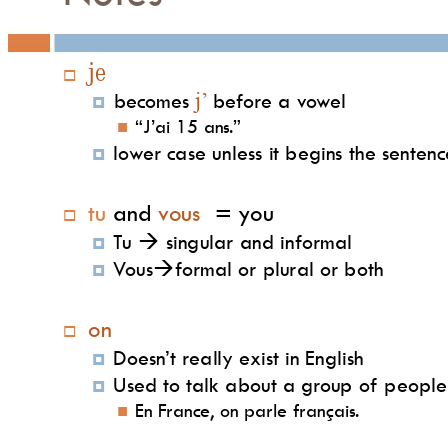
je

becomes 
bef
ore a 
v
o
w
el
j’

“J’ai 15 ans
.
”

lo
w
er case
 unless 
it begins 
the sentenc

tu 
and 
v
ous 
= y
ou

Tu 
singular 
and inf
or
mal


V
ous
f
or
mal
or plural 
or both


on

Doesn
’t 
really e
xist in English

Used to talk 
about a gr
oup 
of
people

En F
ranc
e
, on 
par
le
français
.
