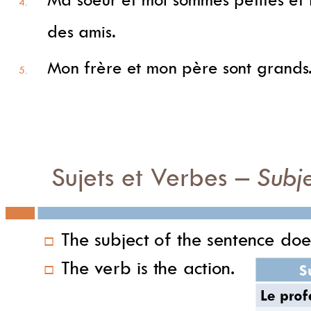
Ma 
soe
ur et moi sommes petites et 
4. 
des amis.
Mon frère et 
mon père sont
grands
5. 
Sujets et V
erbes
–
Subj
The subject of
 the sentence doe

The v
erb is the action.

Le 
prof