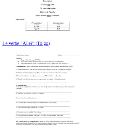
Le verbe “Aller” (To go)