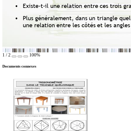
•
Existe-t-il une 
relation entre 
ces 
trois gr
•
Plus généralement, 
dans 
un triangle que
une relation 
entre les côtés 
et les angles
1
/
2
100%
Documents connexes