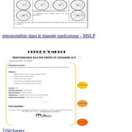
trigonométrie dans le triangle quelconque - MSLP
Télécharger