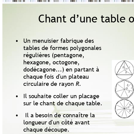
Chant d’une table 
•
Un menuisier fabrique 
des 
tables de 
formes polygonales 
régulières 
(pentagone, 
hexagone, 
octo
gone, 
dodécagone...) 
en partant à 
chaque 
fois
 d'un plateau 
circulaire 
de rayon 
.
R
•
Il souhaite coller 
un placage 
sur le 
chant de chaque 
table.
•
Il a besoin 
de connaître 
la 
longueur 
d'un côté 
avant 
chaque 
déco
upe.