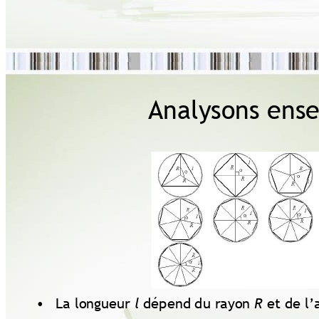
Analysons 
ens
•
La longueur 
dépend 
du rayon 
et 
de l’
l
R