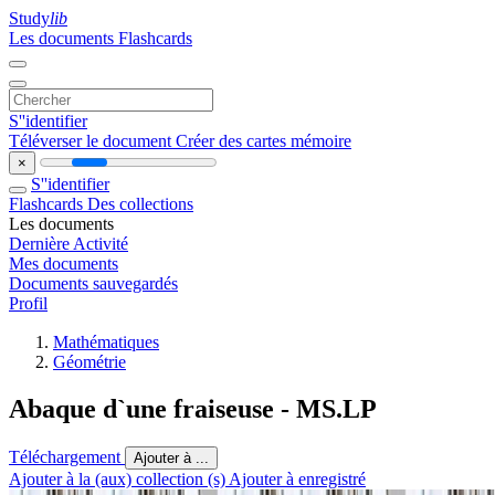
Study
lib
Les documents
Flashcards
S''identifier
Téléverser le document
Créer des cartes mémoire
×
S''identifier
Flashcards
Des collections
Les documents
Dernière Activité
Mes documents
Documents sauvegardés
Profil
Mathématiques
Géométrie
Abaque d`une fraiseuse - MS.LP
Téléchargement
Ajouter à ...
Ajouter à la (aux) collection (s)
Ajouter à enregistré