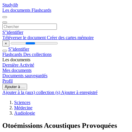
Study
lib
Les documents
Flashcards
S''identifier
Téléverser le document
Créer des cartes mémoire
×
S''identifier
Flashcards
Des collections
Les documents
Dernière Activité
Mes documents
Documents sauvegardés
Profil
Ajouter à ...
Ajouter à la (aux) collection (s)
Ajouter à enregistré
Sciences
Médecine
Audiologie
Otoémissions Acoustiques Provoquées