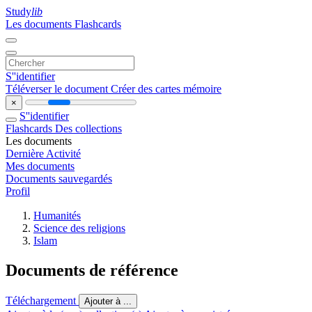
Study
lib
Les documents
Flashcards
S''identifier
Téléverser le document
Créer des cartes mémoire
×
S''identifier
Flashcards
Des collections
Les documents
Dernière Activité
Mes documents
Documents sauvegardés
Profil
Humanités
Science des religions
Islam
Documents de référence
Téléchargement
Ajouter à ...