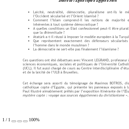
Diacre de l’Eglise copte d’Egypte à Paris
Laïcité, 
neutralité, 
démocratie, 
pl
uralisme 
ont
-ils 
le 
m

l’Occident sécularisé et l’Orient islamisé ? 
Comment 
l’Islam 
c
omprend
-il 
les 
no
tions 
de 
majo
rité 

inhérentes à tout système démocratique ?  
A 
quelles 
conditions 
un 
Etat 
conf
essionnel 
peut
-
il 
être 
plural

que la dhimmitude ?  
Atatürk a-t-il réussi à imposer le modèle européen à la Turqui

Que 
représentent 
exactement 
des 
défenseurs 
sécu
larisés 

l’homme dans le monde musulman ? 
La démocratie ne sert-
elle pas finalement l’islamisme ? 

Ces questions o
nt été déb
attues avec Vincent L
EGRAND, p
rofess
eur 
sciences 
économiques, 
socia
les 
et 
politiques 
de 
l’Unive
rsité 
Cathol
(UCL). 
Il fut
 a
ussi ch
argé de
 c
ours au 
Ce
ntre interdisciplinaire 
d’étu
et de la laïcité de l’ULB à Bruxelles. 
Cet 
échange 
sera 
as
sorti 
du 
témoignage 
de 
Maximos 
BOTROS, 
di
catholique 
copte 
d’Egypte, 
qui 
présente 
les 
panneaux 
exposés 
à 
l
Paul 
illustré 
aimablement 
prêtés 
par 
l’e
xposition itinérante 
de 
l’Œu
.
mystère copte : voyage aux sources égyptiennes du christianisme »
1
/
1
100%