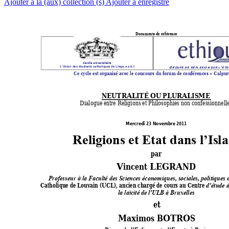
Ajouter à la (aux) collection (s)
Ajouter à enregistré
Document
s de référence
Cercle universitaire 
L’Union des étudiants catholiques de Liège, a.s.b.l.
G
’
R O
U
P
E  
D E
  R
É F
L E
X I
O N
S U
R
  L
É T
H
Ce cycle est organisé ave
c le concours du fo
rum de co
nférences «
 Calpur
NEUTRALITÉ OU
 PLURA
LISME 
Dialogue entre Religions et Philosophies non confessionnelle
Mercredi 
23
 Novembre 2011 
Religions et Etat da
ns l’Is
l
par 
Vincent LEGRAND  
Professeur à la Faculté des Sciences économiques, sociales, politiques d
Catholique de Louvain (UCL), ancien chargé de cours au Centre 
d’étude d
la laïcité de l’ULB à Bruxelles
et  
Maximos BOTROS 