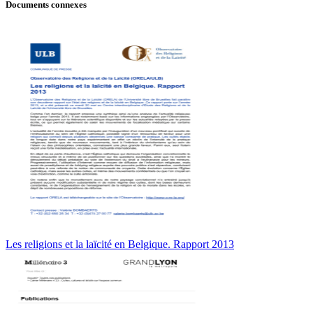
Documents connexes
Les religions et la laïcité en Belgique. Rapport 2013