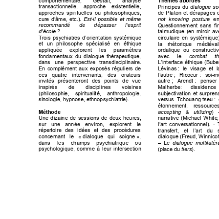
comportementale, 
Gestal
t
,
 a
n
a
l
y
s
e
Thèmes abordés
transac
tionnelle
, 
appro
che 
ex
istentielle, 
P
rincipes 
du
dialogue 
so
approches 
spirit
uelles 
ou 
phil
osophiques, 
de 
Platon
et
dérapages 
cure 
d’âme, 
etc.). 
E
st
-
il 
possible 
et 
m
ême
not
 k
n
o
w
i
n
g
 p
o
s
t
u
r
e
en
recomm
andé 
de 
dépasser 
l’esprit 
Q
uestionnement 
sans 
fi
d’école
? 
talmud
ique 
(
en 
m
iroir 
av
Trois 
psychiatr
es 
d’orientati
on 
systémique 
circulaire 
en 
systém
ique
et 
un 
philosophe 
spécialisé 
en 
éth
i
que 
la 
rhétorique 
médiéval
appliquée 
explorent
 l
e
s
 p
a
r
a
m
è
t
r
e
s
ordalique 
ou 
constructi
fondamentaux 
du 
dialogue 
thérapeutique
, 
avec 
le 
combat 
t
dans 
une 
perspective 
transdisci
plinaire.
L’interf
ace 
éthique 
(Bube
En 
complément 
aux 
exposés 
réguliers
 d
e
Lévinas
:  le 
v
isage 
et 
l
ces 
quatre 
intervenant
s
, 
des 
o
rateurs
l’autre
;
 R
i
c
o
e
u
r
: 
soi
-
m
invités
présenteront 
des
points 
de 
vue
autre
; 
Are
ndt
: 
pense
r 
inspiré
s 
de
disciplines
 v
o
i
s
i
n
e
s
Malhe
rbe:
dissidence 
(philosophie
, 
sp
iritualité, 
an
thropologie, 
subjectivation
et 
surpren
sinologie,
 hypnose, ethnopsychi
atrie)
. 
versus  
Tchouang
-
tseu
:  
étonnement, 
ressource
Méthode
accepting 
& 
utilizing
) 
Une 
dizai
ne 
de 
sessi
ons 
de 
deux 
heur
es, 
narrative
 (
M
i
c
h
a
e
l
 W
h
i
t
e
sur 
une 
année 
environ, 
explorent 
le 
l’art 
co
nversa
tionne
l).
-
 
répertoire 
des 
idées 
et 
des 
procédures
transfer
t, 
et 
l’a
rt 
du 
concernant 
le 
«
dialogue 
qui 
soigne
»,
dialogue (Freud
, Winn
ico
dans 
les
 c
h
a
m
p
s 
psychiatrique 
ou 
–
 L
e
dialogue 
multilatér
psychologique, 
comm
e
 à
 l
e
u
r
 i
n
t
e
r
s
e
c
t
i
o
n
(place du 
tie
rs
)
. 