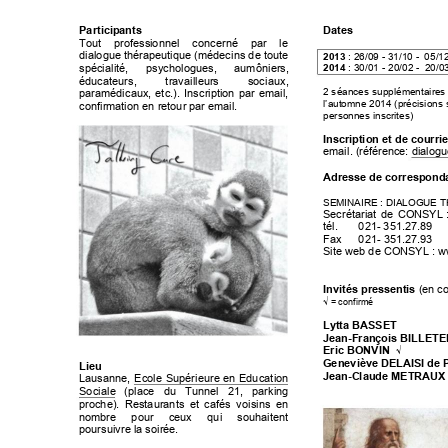
Partici
pants
Dates 
Tout 
professi
onnel 
concerné 
par 
le 
dialogue thérapeut
ique (médecins de toute 
2013
: 
26/09 
- 3
1/10
 -
  05/1
2
2014
: 
30/01 
-
 20/02 
-  
20/
0
spécialité, 
psychologues, 
aum
ôniers, 
éducateurs, 
travaill
eurs 
sociaux, 
2 séances supplémentair
es
paramédicau
x, 
etc.). 
Inscripti
on 
par 
email, 
l’autom
ne 2014
 (précisio
ns 
confirmation en retour 
par email. 
personnes inscri
tes)
Inscrip
tion 
et 
de 
courrie
email. 
(
référence: 
dialogu
Adresse
 de 
corres
pond
SEMINAIRE
: 
DIALOGUE 
T
S
ecrétariat
de 
CONSYL
tél. 
021
-
 351.27.89
Fax 
021
-
 351.27.
93
Site 
web de CONSYL
: 
Invités pr
essentis
(en c
√
 = confirmé
Lytta 
BASSET
Jean
-
François BILLETE
√
Eric BONVI
N
Geneviè
ve DELAI
SI 
de 
Lieu
Jean
-
Claude 
METRAUX
Lausanne, 
Eco
le 
Sup
érieure
en 
Education 
Sociale
(place 
du 
Tunnel 
21, 
parking 
proche). 
Restaurants 
et 
cafés 
voisins 
en 
nombre 
pour 
ceux 
qui
souhaitent 
poursuivre l
a soirée.