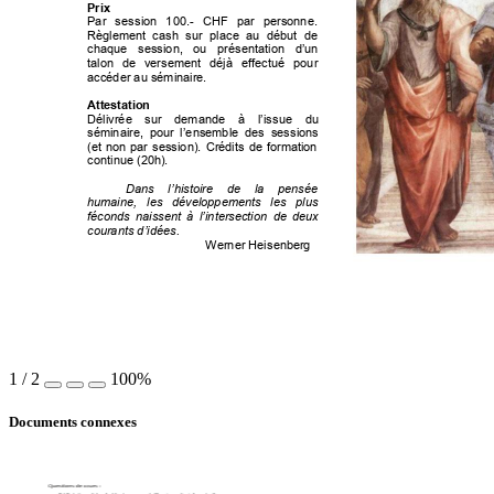
Prix
Par 
session
100.
-
 C
H
F
 p
a
r
 p
e
r
s
o
n
n
e
.
Règlement  cash 
sur 
place 
au 
début 
de 
chaque 
session
,
ou 
présentation 
d’un 
talon 
de 
ver
seme
nt
 d
é
j
à
 e
f
f
e
c
t
u
é
 p
o
u
r
accéder au séminai
re. 
Attes
tati
on
D
élivrée 
sur 
demande
 à
 l
’
i
s
s
u
e
 d
u
séminaire
,
 p
o
u
r
 l
’
e
n
s
e
m
b
l
e
des 
sessions
(et 
non 
par 
session
). 
Crédits 
de 
formation 
continue (
20h).
Dans 
l’hi
stoi
re 
de 
la 
pensée 
humaine, 
les 
développements 
les 
plus 
fécond
s 
naissen
t 
à 
l’intersection
de 
deux 
courants d’idées.
            Wern
er Heis
enberg
!
1
/
2
100%
Documents connexes