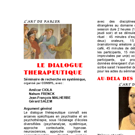
L’ART DE PARLER      
avec 
des 
discipli
nes
étrangères 
au 
domaine 
session 
dure 
2
heures 
(
jeudi  soir)
  et 
se  déroule
rituel  
:  45 
minute
s  d’ex
deux)
orateurs
, 
15 
brain
storming
 a
l
é
a
t
o
ire 
café, 
45 
m
inutes 
de 
dé
les 
particip
ants, 
15 
min
impro
visées
par 
un
(e)
vo
!
participant
s
, 
qui 
pro
! ! 
!
données 
émergeant
 d
’
u
n
LE DIALOGUE
scribe 
saisit 
l’essentiel
d
pour les a
ct
es du séminai
THERAPEUTIQUE 
AU
-
DELA DES
Séminaire 
de reche
rche en 
systémique, 
organisé par 
CONSYL
, avec
 : 
L’ART D
Amilcar
CIOLA
Nahum
FRENCK
Jean
-
François
MALHE
RBE
Gérard
SALEM
Argument
 général
Le 
dialogue 
thérapeut
ique 
connaît 
ses 
arcanes 
spécifiques 
en 
psychiat
rie 
et 
en 
psychothérapie,
  sous 
l’éclairage 
d’écoles 
diversif
iées 
(psychanalyse, 
syst
émique, 
approche 
contextuell
e, 
hypnose. 
neurosciences, 
approche 
cognitive 
et 