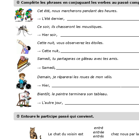

 Complète l
es phra
ses en conjugua
nt l
es verbes au passé com
Cet été, nous mar
cher
ons pendant des h
eures. 
L’été derni
er, 
_________________________________
→
Ce soir, ils 
chasseront 
les moustiques. 
 Hier 
soir,  
____________________________________
→
Cette nuit,
 vous observerez 
les étoiles. 
 Cette nui
t, 
____________________________________
→
Samedi, tu p
artageras ce g
âteau avec t
es amis. 
 Samedi
, 
______________________________________
→
Demain, je répa
rerai l
es
 roues d
e mon vélo
. 
 Hier, 
________________________________
________
→
Bientôt, le p
eintre terminera 
son tableau. 
L’autre jour,
__________________________________
→

 E
nt
o
u
re
l
e
 p
ar
ti
cip
e p
a
ssé
qui
 c
onv
ie
nt.
entré 
entrée 
Le chat du 
voisin est 
chez nous par
 l
entrés 