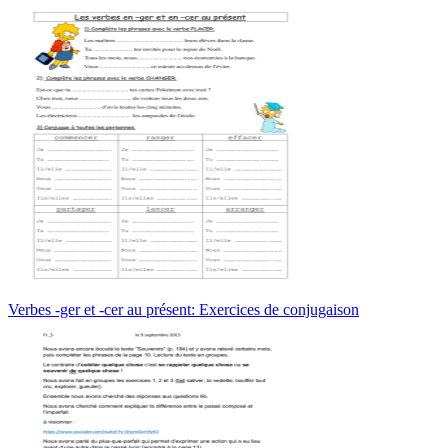
Verbes -ger et -cer au présent: Exercices de conjugaison