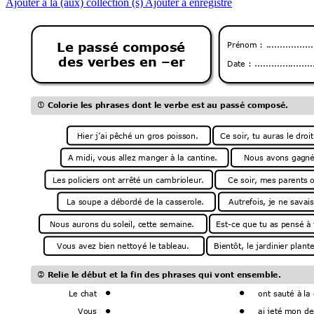
Ajouter à la (aux) collection (s)
Ajouter à enregistré
Le 
passé composé 
Prénom 
: 
.................
des verbes en 
–
er
Date 
: 
.....................

 Colorie l
es phrases dont l
e verbe est
 au passé com
posé.
Hier j’ai 
pêché un gros p
oisson.
Ce soir,
 tu auras le d
roi
A midi,
 vous allez manger 
à la can
tine. 
Nous avons gag
né
Les polici
ers ont arrêté 
un cambri
oleur. 
Ce soir,
 mes parent
s 
La soupe a 
débordé de l
a casserol
e. 
Autrefois,
 je ne savais
Nous aurons du 
soleil
, cette semai
ne. 
Est-ce que tu a
s pensé à 
Vous avez bi
en nettoyé l
e tableau.   
Bientôt,
 le jardini
er plant

 Relie l
e début et l
a fin des phrase
s qui vont e
nsemble.
Le chat 
ont sauté à 
la


Vous 
ai jeté m
on de

