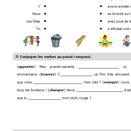
J’
avons acheté 


Nous 
as bronzé sur
 


Les fill
es 
avez joué de l


Tu
a attrap
é une 



 Conj
ugue les ver
bes au passé com
posé.
(
) 
Mes 
grands-parents 
_______
__
__
________
_ 
un 
apporter
anniv
ersaire. 
(
) 
J’_______
__
_____
__ 
ce 
film 
très 
amusant.
trouver
que 
vous 
______
_______
_________
__ 
mes 
clés
? 
(
) 
Louis 
manger
tous 
les 
bonbons ! 
(
) 
Nous 
________
______
_____
____ 
d’ad
changer
que tu _
_______
__
____
__ mon styl
o rouge ? 