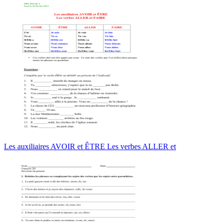
Les auxiliaires AVOIR et ÊTRE Les verbes ALLER et