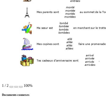
entrées 
monté 
montée 
Mes parents sont
au sommet 
de la 
Tou
montés 
montées 
tombé 
tombée 
Ma 
sœur est
en marchant
 sur le trotto
tombés 
tombées 
allé 
allée 
Mes copi
nes sont 
faire une p
romenade
allés 
allées 
arrivé 
arrivée 
Tes cadeaux d’an
niversa
ire sont
. 
arrivés 
arrivées 
1
/
2
100%
Documents connexes