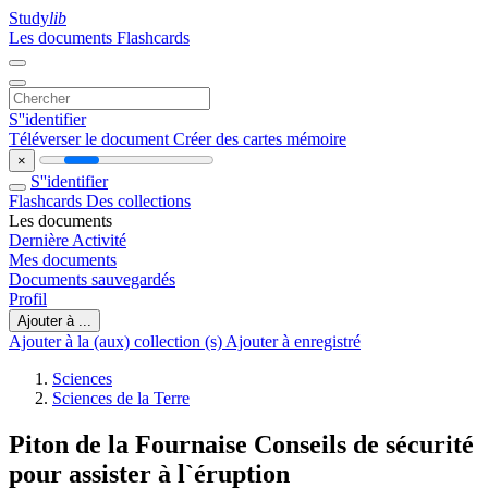
Study
lib
Les documents
Flashcards
S''identifier
Téléverser le document
Créer des cartes mémoire
×
S''identifier
Flashcards
Des collections
Les documents
Dernière Activité
Mes documents
Documents sauvegardés
Profil
Ajouter à ...
Ajouter à la (aux) collection (s)
Ajouter à enregistré
Sciences
Sciences de la Terre
Piton de la Fournaise Conseils de sécurité
pour assister à l`éruption