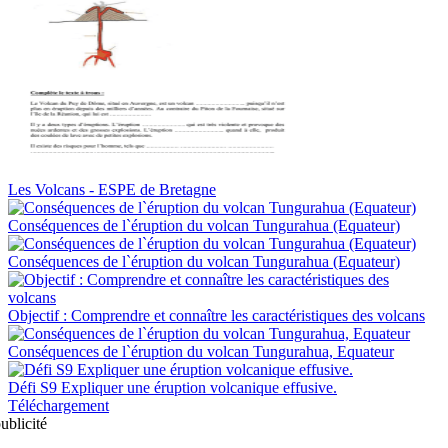
Les Volcans - ESPE de Bretagne
Conséquences de l`éruption du volcan Tungurahua (Equateur)
Conséquences de l`éruption du volcan Tungurahua (Equateur)
Objectif : Comprendre et connaître les caractéristiques des volcans
Conséquences de l`éruption du volcan Tungurahua, Equateur
Défi S9 Expliquer une éruption volcanique effusive.
Téléchargement
ublicité