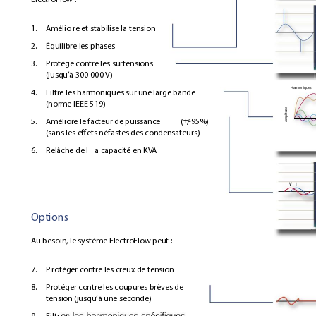
1. 
Amélio re et stabilise la tension
2. 
Équilibre les phases
3. 
Protège contre les sur
tensions 
(jusqu’à 300 000 V)
Harmoniques
4. 
Filtre les harmoniques sur une large bande
(norme IEEE 519)
Amplitude
+
5. 
Améliore le facteur de puissance 
(
/
-
95%)
(sans les e
ets néfastes des condensateurs)
6. 
Relâche de l
a capacité en KV
A
V I
Options
Au besoin, le système ElectroFlow peut :
7.
P
rotéger contre les creux de tension
8.
Protéger contre les coupures brèves de 
tension (jusqu’à une seconde)
9.
Filtr