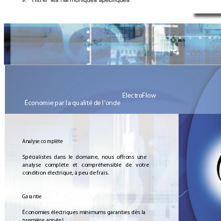
ElectroFlow 
Économie par la qualité de l’onde
Analyse complète
Spécialistes 
dans 
le 
domaine, 
nous 
o
rons 
une 
analyse 
complète 
et 
compréhensible 
de 
votre 
condition électrique, à peu de frais.
Garantie
Économies électriques 
minimums garanties 
dès la 
première année !