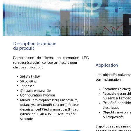
Description technique 
du produit
(circuits 
réser
voirs), 
conçue sur 
mesure 
pour 
Application
chaque application :
208V à 345kV
•
son implantation :
50 ou 60hz
•
T
riphasée
•
Économies d’énerg
• 
S’installe en parallèle
•
Résoudre des prob
• 
•
Muni 
d’un 
microprocesseur
, 
si 
nécessaire, 
•
• 
qui 
analyse 
tension 
(E), 
courant 
(I), 
facteur 
électriques
de 
puissance 
(FP) 
et 
harmoniques 
(Hr), 
au 
Objectifs environn
• 
r
ythme de 3 840 
à 15 360 
lectures par 
ou corporatifs
seconde
S’applique 
au 
niveau 
ind
dans 
toute 
industrie 
don