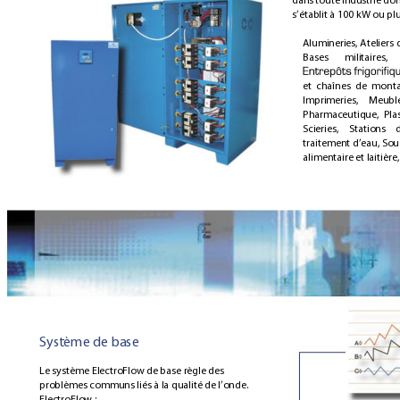
s’établit à 100 kW ou plu
Alumineries, Ateliers 
Bases 
militaires, 
et 
chaînes 
de 
monta
Imprimeries, 
Meuble
Pharmaceutique, 
Pla
Scieries, 
Stations 
traitement 
d’eau, Sou
alimentaire et laitière,
Système de base
Le système ElectroFlow de base règle des 
problèmes communs liés à la qualité de l’onde.  
ElectroFlow :