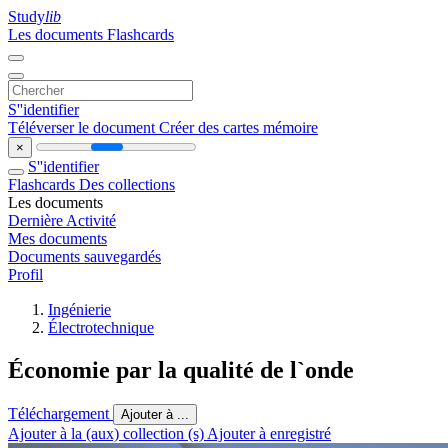
Study
lib
Les documents
Flashcards
S''identifier
Téléverser le document
Créer des cartes mémoire
×
S''identifier
Flashcards
Des collections
Les documents
Dernière Activité
Mes documents
Documents sauvegardés
Profil
Ingénierie
Électrotechnique
Économie par la qualité de l`onde
Téléchargement
Ajouter à ...
Ajouter à la (aux) collection (s)
Ajouter à enregistré