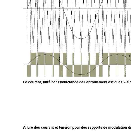
- si
Le courant, filtré par l’inductance de l’enroulement est quasi 
A
llure de
s courant et tension pour des rapports de modulation di