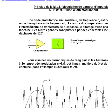
Principe de la M.L.I. (Modulation de Largeur d’Impulsio
ou P.W.M. (Pulse Width Modulation)
Une onde modulatrice sinusoïdale u, de fréquence f
 est 
u
onde triangulaire v de fréquence f
. La sortie du comparateur per
v
l’intermédiaire de transistors de puissance, le pilotage d’une pha
machine. Les autres phases sont pilotées par des ensembles id
e
déphasés de 120°. 
Pour éliminer les harmoniques de rang pair et les harmoni
3, le rapport de modulation m=f
/f
est impair, multiple de 3 et de 
v
u
-dessous m=9). 
centaine (dans l’exemple ci