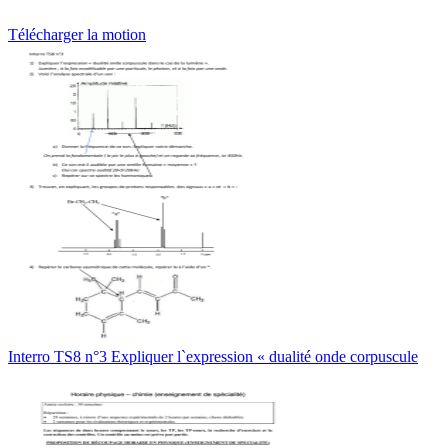
Télécharger la motion
Interro TS8 n°3 Expliquer l`expression « dualité onde corpuscule