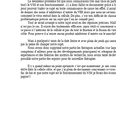
Le deuxième problème fut que nous connaissions très mal (moi en pa
rt
tout) le VIH et son fonctionnement .11 a donc fallut se documenter grâce à I
pour pouvoir traiter ce sujet en toute connaissance de cause
 (en effet, il aur
de donner des noms d’inhibiteurs d’entrée du VIH alors que nous ne
 savion
comment le virus entrait dans la cellule. 
De plus, c’est très difficile de choisi
problématique précise sur un sujet que l’on ne connaît pas).
Tout se serait arrangé si notre sujet avait e
u des réponses précises. Mal
ceux-
n’est pas le cas. Il existe des traitements efficaces ,mais 
ci concernent s
se passe à l’intérieur de la cellule e
t pas du tout la fixation et la fusion du viru
cible. Pour preuve il n’existe aucun produit inhibiteur d’entrée sur le marché
Mais à quelque(s) mois de la date limi
te et avec plein de jeudi qui sauta
pas la peine de changer notre sujet. 
Nous avons donc supprimé notre partie 
les thérapies actuelles 
(sur laq
comptions d’ailleurs pour un des déve
loppements principaux) et, attrapant d
expériences et des théories des instituts de recherche, nous avons tenté de
 dé
possible notre partie 
des espoirs pour de nouvelles thérapies 
Il y a quand même un point optimiste c’est que maintenant ,je sa
is com
entre dans la 
cellule cible, et que j’ai plein de documents concernant ce
 virus
fac de bio et que notre sujet est le fonctionnement du VIH je fera
is des écono
papier!) 