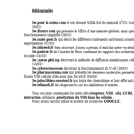
Bibliographie 
3w.pour la scienc.com 
0
et son dossier SIDA tiré du mensuel n
251 (con
28/02) 
3w.ifrance.com 
qui présente le SIDA d’une manière globale, ainsi qu
fonctionnement simplifié (28/02) 
3w.santé.gouv.fr 
qui décrit les différents traitements antiviraux actuels
expérimentés (07/03) 
3w.sidaweb.fr 
bien structuré, il nous a permis d’enrichir notre vocabul
3w.pasteur.fr 
de l’institut de Paris contenant les rapports des recherch
écoulée (14/03) 
3w ;useur.pbil.icp 
décrivant la méthode de diffusion membranaire cel
(14/03) 
3w.cybersciencecom 
décrivant le fonctionnement du V+H (28/03) 
3w.pharmacorama.com 
qui présente les
dernières molécules permettan
fusion VIH-cellule cible ainsi que 3w.ird.fr (04/04)  
3w.john-libbey-eurotext.fr 
qui traite des chemokines et leur effet ant
3w.edimark.fr 
des diapositives sur les inhibiteurs d’entrées.
récepteur, VIH 
cd4, CCR5, 
Tous ces sites contenaient les mots-clés 
, 
interaction 
pénétration
du VIH dans les cellules. 
cellulaire, 
GOOGLE. 
Nous avons surtout
utilisé le moteur de recherc
he 