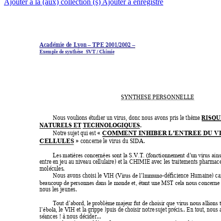
Ajouter à la (aux) collection (s)
Ajouter à enregistré
Académie de Lyon 
 TPE 2001/2002 
–
–
Exemple de synthèse  SV
T / Chi
mie
SYNTHESE PERSONNELLE
RISQU
Nous voulions étudier un virus, donc nous avons pris le thème 
NATURELS ET TECHNOLOGIQUES. 
« 
Notre sujet qui est 
COMMENT INHIB
ER L’ENTREE DU 
V
CELLULES »
concerne le virus du SIDA. 
Les matières concernées sont la S.V.T. (fonctionnement d’
un virus ains
entre en jeu au niveau cellulaire) et la CHI
MIE avec les traitements pharmaceu
molécules. 
Nous avons choisi le VIH 
-déficience Humaine) ca
(Virus de l’lmmuno
beaucoup de personnes dans le monde et, étant une MST cela nous concerne
nous les jeunes. 
Tout d’abord, le problème majeur fut de choisir que virus nous allions t
a, le VIH et la grippe )puis de choisir notre
 sujet précis.. En tout, nous
l’ébol
séances ! à nous décider... 