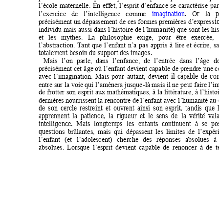
l’école 
m
aternelle. 
E
n 
effet, 
l’es
prit 
d’enfance
se 
caractéri
se 
par
imagination
. 
Or 
la
p
l’exercice 
de 
l’intelligence 
comm
e 
i
précisém
ent 
un dépassem
ent 
de ces formes premières 
d’ex
press
individu mais aussi dans 
l’
histoire de l
’
humanité) que sont les hist
et 
les 
mythes. 
La 
philosophie 
e
xige, 
pour 
être 
exercée
, 
l’abstraction. 
Tant
que 
l’enfant 
n’a 
pas 
appris 
à 
lire 
et 
écrire, 
sa
totalem
ent besoin du sup
port des im
ages
. 
Mais 
l’on 
parle, 
da
ns 
l’enfance, 
de 
l’
entrée 
dans 
l’âge 
de
précisém
ent 
cet 
âge où 
l’enfan
t 
devient capable 
de prendre 
une c
-il 
capa
ble 
de 
con
avec 
l’im
agination. 
Mais 
pour 
autant, 
devient
-
entre sur la 
voie qui l’am
ènera jusque
là mais il ne 
peu
t 
fa
ire l’i
de 
frotter 
son 
esprit 
aux 
mathém
atiques, 
à 
la 
littérature, 
à 
l’hist
-
dernières nourrissen
t la rencontre de l’enfant avec l’hum
anité au
de 
son 
cercle 
restreint 
et 
ouvrent 
ai
nsi 
son 
esprit, 
tandi
s 
que 
apprennent 
la 
patience, 
la  ri
gueur 
et  le 
sens 
de  la 
vérité 
vala
intelligence. 
Mais 
longtem
ps 
les 
enfants 
continuent 
à 
se 
po
questi
ons 
brûla
ntes, 
mais 
qui 
dépa
ssent 
les 
lim
ites 
de 
l’expér
l’enfant 
(et 
l’adoles
cent) 
cherche 
des 
réponses 
absolues 
à 
absolues. 
Lorsque 
l’esprit 
devie
nt 
capable 
de 
renoncer 
à 
de 
t