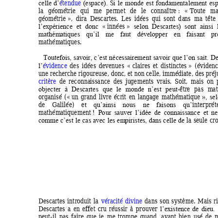
étendue 
celle 
d’
(espace). 
Si 
le 
monde 
est 
fondam
entalement 
esp
la 
géométrie 
qui 
m
e 
permet 
de 
le 
connaître : 
« Toute 
ma
géom
étrie », 
dira  D
escartes. 
Les 
idées 
qui 
sont 
d
a
ns 
ma 
tête 
« innées » 
l’expérience 
et 
donc 
selon 
Descartes) 
sont 
ainsi 
mathém
atiques 
qu’
il 
m
e 
faut 
développer 
en 
faisant 
pr
mathém
atiques.  
Toutefois, 
savoir, 
c’est 
nécessairement 
savoir 
que 
l’on 
sait. 
De
évidence
des 
i
dées
devenues 
«
 claires 
et
distinctes 
» 
(évidenc
l’
une recherche rigoureuse, donc, et non celle, immédiate, des préj
critère
de 
reconna
issance 
des 
ju
gements 
vra
is. 
Soit, 
mais 
o
n 
-être 
pas 
m
a
objecter 
à 
Descartes 
que 
le 
monde 
n’est 
peut
organisé 
(«
 un 
grand 
livre 
écrit 
en 
langage 
mathém
atique
», 
sel
de 
Galilée) 
e
interprét
t 
qu’
ainsi 
nous 
ne 
faisons 
qu’
mathém
atiquement 
! 
Po
ur 
sauver 
l’idée 
de 
connaissa
nce  e
t 
ne
la
seule 
cr
comm
e 
c’est 
le 
cas 
avec 
les 
em
piristes, 
dans 
celle 
de
Descartes 
int
r
oduit 
la 
véracité 
divine
dans 
son 
s
y
stème. 
Mai
s 
r
Descartes 
a 
en 
effet 
cru
réussir 
à 
prouver
l’existence 
de 
dieu. 
peut-il 
pas 
faire 
que 
je 
me 
trompe 
quand, 
ayant 
bien 
usé 
de 
m