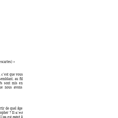
esca
rtes) » 
est que 
vous 
 c’
semblant, 
au 
fil 
s  s
ont 
mis 
en 
ue 
nous 
avons 
rtir 
de 
quel 
âge
sopher
? 
Il 
n’est 
à 
 
l’on 
est 
en
tré 