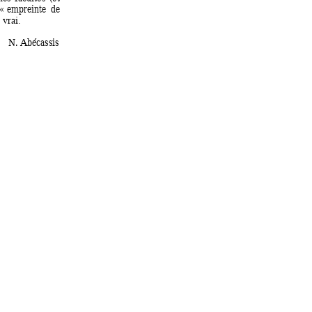
 « e
m
preinte 
de 
 vrai.
N. Abécassis 