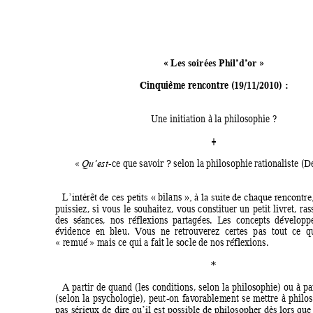
 « 
 »   
Les soirées Phi
l’d’or
Cinquième renc
ontre (19/11/2010) : 
Une initiation à 
la philos
ophie ? 
+ 
« 
-ce que savoi
r 
? 
selon la ph
ilosophie rati
onaliste (D
Qu’est
 bilans 
L’intérêt de 
ces 
pet
its 
«
», à 
la 
suite de 
chaque rencontre,
puissiez, 
si 
vous 
le 
souhaitez, 
vous 
constituer 
un 
petit 
livret, 
ra
s
des  s
éances, 
nos 
réflexions 
parta
gées. 
Les 
concepts 
dévelo
ppé
évidence 
en 
bleu. 
Vous 
ne 
retrouverez
certes 
p
a
s 
tout 
ce 
q
« remué » m
ais ce qui a fait le s
ocle de nos réfle
xions. 
* 
A 
partir 
de 
quand 
(les 
conditions, 
selon 
la 
philos
ophie) 
ou 
à 
pa
(selon 
la 
psy
chologie), 
peut
-
on 
fav
orablem
ent 
se 
mettre 
à 
philo
pas 
sérieux 
de 
dire 
qu’il 
est 
poss
ible 
de
philos
opher 
dès 
lors 
que