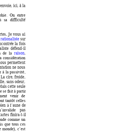
renvoie, ici, à la 
phie. 
On 
entre 
ifficulté 
ù 
sa 
d
tes. 
Je 
vous 
ai 
 
rationalis
te
sur 
ncon
tr
ée 
la 
fois 
aliste 
défen
d
-
il 
raison
. 
s  de 
la 
a 
consi
dération 
ous 
permettent 
ntat
ion 
ne 
nous 
r 
à 
la 
passivité, 
 
La 
cire, froide,
lle, 
sans 
odeur,
Mais 
cette 
seule
e se fait à partir 
m
ent 
venir 
de 
ont 
tantô
t 
ce
lles 
bien 
aune 
de 
à 
l’
pas 
n’invali
de 
cartes 
fin
ira-t-
il 
nde 
comme 
un 
is 
que 
tous 
ces 
e 
monde), 
c’est 