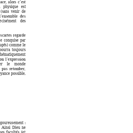
ace, 
alors 
c’est 
 
physique 
est
 (s
ans 
venir 
de 
l’ensemble 
des 
cisément 
des 
é
scartes 
regarde 
e 
conquise 
par 
ug
é
s) comme le 
pourra 
toujo
urs 
thématiquem
ent 
on 
l’expres
sion 
er
le 
monde 
  pas 
retom
ber, 
oyance 
poss
ible
, 
igoureusem
ent
: 
Ainsi 
Dieu 
ne 
es 
facultés 
(et 