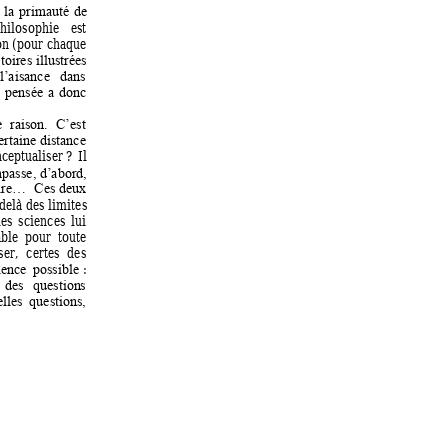
 
la 
primauté 
de 
hilosophie 
est 
on (pour 
cha
que 
oires illustrées 
l’aisance 
dans 
 
pensée
a 
donc 
 
ra
ison. 
C’est 
ertaine 
dis
tance 
ceptualiser ? 
Il 
mpasse, d’abord, 
oire… 
Ces 
deux 
delà des limites 
les 
sciences 
lui 
ble 
pour 
toute 
ser, 
certes 
des 
: 
ience 
possible
des 
question
s 
elles 
questi
ons, 