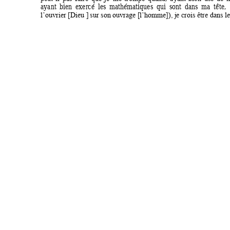
ayant 
bien  e
xercé 
les 
mathém
atiques  q
ui 
sont 
dans  m
a  tête,
 
l’ouvrier [Dieu ]
 sur son ou
vrage [l’homm
e]), j
e crois être dans le