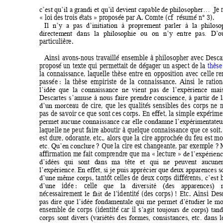
Je 
c’est qu’il a grandi et qu’il devient 
c
apable de philosopher…  
« loi des trois é
tats » proposée par A. 
Comte (cf  résum
é n° 3). 
Il 
n’y 
a 
pas 
d’initiation 
à 
proprement 
parler 
à 
la 
philoso
directem
ent 
dans 
la 
philosophie 
ou 
on 
n’y 
en
tre 
pas. 
D’o
particulière.
Ainsi 
avons-nous 
travaillé 
ensem
ble 
à 
philosopher 
avec 
Descar
proposé 
un 
texte 
qui 
permettait 
de 
dégager 
un 
aspect 
de 
la 
thèse
la 
conna
issance, 
laq
uelle 
thès
e 
entre 
en 
opposition 
avec 
celle 
re
passée : 
la 
thèse 
empiriste 
de 
la 
connaissan
ce. 
Ainsi 
le 
ration
l’idée  que 
la  connaissance  ne 
vient  pas  de 
l’expérie
nce 
m
ai
Descartes 
s’am
use 
à 
nous 
faire 
prendre 
conscie
nce, 
à 
partir 
de 
l
ceau 
de 
cire, 
que 
les 
qualités 
sensibles 
des 
corps 
ne 
n
d’un 
m
or
pas 
de 
savoir 
ce 
que 
s
on
t 
ces 
corps. 
En 
effet, 
la 
simple 
expérime
permet 
aucune 
connaissa
nce 
car 
elle 
condamne 
l’expérimentate
u
laquelle ne 
peut 
faire aboutir 
à qu
e
lque 
c
onnaissance que 
ce soit.
est 
dure, 
odorante, etc., 
alors 
que 
la 
cire 
approc
hée 
du 
feu 
est mo
 ? 
Que la 
cire 
est changeante, par 
exem
ple
 ? 
etc. 
Qu’en conclure
affirmation m
e fait com
prendre que ma « lecture » 
de l’expérienc
d’idées 
qui 
sont 
d
ans 
ma 
tête 
et 
qui 
ne 
peu
vent 
aucune
l’expérience. En effet, si 
je puis 
a
pprécier que d
e
ux apparences s
, 
tantôt 
celles 
de 
deux 
corps 
différen
d’une 
mêm
e 
co
rps
ts, 
c’est
idée : 
celle
d’une 
que 
la 
diversité 
(des 
appare
nces) 
nécessairemen
t
id
e
ntité 
(des 
corps)
! 
Etc. 
Ainsi 
De
s
le 
fait 
de 
l’
pas 
dire 
que 
l’idée 
fondam
entale 
qui 
me 
permet 
d’étudier 
le 
mo
en
semble 
de 
corps 
(identité 
car 
il
s
’agit 
toujours 
de 
corps) 
tand
corps 
sont 
divers 
(variétés 
d
es 
formes, 
consistances, 
etc. 
dans 
l