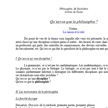
Philosop
hie,
M.
 Ra
shi
dia
n
Cahier 
de Te
xtes
Qu’est
-
ce que la 
philosophi
e
? 
Notion 
: 
La raison et le réel 
Du 
point 
de 
vue 
de 
la 
forme 
sous 
laquelle 
elle 
vous 
est 
présentée, 
la 
p
autre chose 
qu’une discipline 
scolaire parmi 
d’autres : des 
heures de 
cours dans
un 
professeur 
qui 
parle, 
des 
contrôles 
de 
connaissances, 
des 
devoirs 
surveillés,
du baccalauréat, etc. Qu’est-ce qui fait la spécificité de la philosophie en tant qu
I. Qu’est-ce qu’une discipline ? 
La grammaire, 
ce 
n’est pas 
les 
mathématiques. Les 
mathématiques, ce 
n
La 
physique, 
ce 
n’est 
pas 
la 
biologie. 
La 
biologie, 
ce 
n’est 
pas 
tout 
à 
fait 
la 
sommes 
parfaitement 
habitués 
à 
distinguer 
les 
différentes 
disciplines 
que 
nou
ces distinctions sont-elles justifiées 
? 
Qu’est-ce qu’une 
discipline
? 
Qu'est-ce que la 
philosophie 
? 
II. Les instruments de la philosophie 
La faculté de juger 
Descartes, 
Discours de la méthode
, première partie, première phrase. 