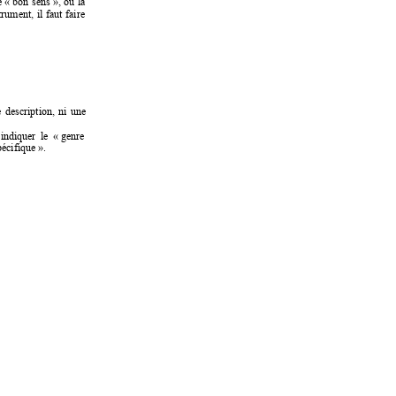
e 
« bon 
sens », 
ou 
la 
trument, 
il 
faut 
faire 
 
description, 
ni 
une 
indiquer 
le 
« genre 
écifique ».  