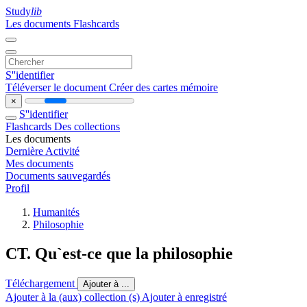
Study
lib
Les documents
Flashcards
S''identifier
Téléverser le document
Créer des cartes mémoire
×
S''identifier
Flashcards
Des collections
Les documents
Dernière Activité
Mes documents
Documents sauvegardés
Profil
Humanités
Philosophie
CT. Qu`est-ce que la philosophie
Téléchargement
Ajouter à ...
Ajouter à la (aux) collection (s)
Ajouter à enregistré