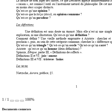
La
faculté 
de 
bien 
juger 
des 
choses, 
ce 
que 
Descartes 
appelle 
indifféremment 
l
« raison », 
est 
comme 
l’outil 
ou 
l’instrument 
naturel 
du 
philosophe. 
De 
cet 
ins
au moins 
deux usages
 distincts.  
Qu’est-ce qu’une 
opinion
? 
do/ca
Qu’est-ce que la 
 (
doxa
), ou 
opinion
commune
? 
Qu’est-ce qu’un 
paradoxe
? 
Les définitions  
Une 
définition 
est 
sans 
doute 
un 
énoncé. 
Mais 
elle 
n’est 
ni 
une 
simple
explication, ni une illustration. Qu’est-ce qu’une 
définition
? 
Comment 
définir 
? 
Un
e 
vieille 
méthode 
empruntée 
à 
Aristote : 
chercher 
et 
prochain », puis, au sein de cette catégorie commune, chercher la « différence sp
Qu’e
st
-ce qu’un 
triangle
 ? Qu’est-ce qu’un 
cercle
? 
Qu'est-
ce
 qu’un 
carré 
? 
Aristote : qu’est-ce qu’un 
homme
 (deux définitions) ?  
Spinoza, 
Ethique
, partie III, « Définitions des affects 
».
Définitions II et 
VI
 : 
joie
/ 
amour
.  
Définitions III et VII 
: 
tristesse
/ 
haine
. 
Les textes 
Nietzsche, 
Aurore
, préface, §5.  
1 
1
/
1
100%
Documents connexes