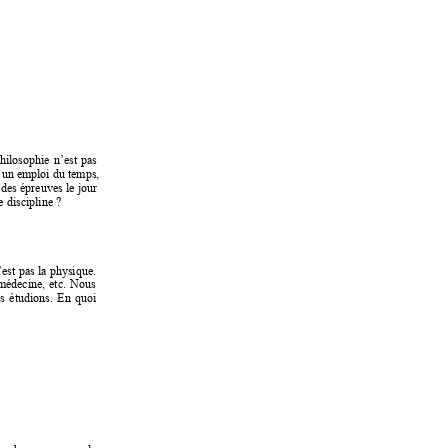
hilosophie 
n’est 
pas 
 
un emploi 
du temps, 
 
des 
épreuves 
le 
jour 
e discipline 
? 
’est 
pas la 
physique. 
médecine, 
etc. 
Nous 
s 
étudions. 
En 
quoi 