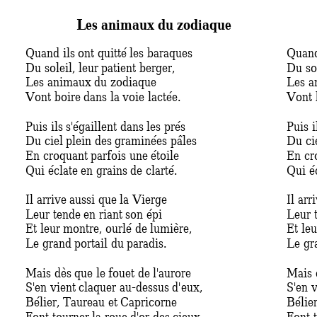
Les animaux du z
odiaque
Quand ils ont quitté les baraques  
Quand 
Du soleil, leur patient berger,  
Du sol
Les animaux du zodiaque  
Les a
Vont boire dans la voie lactée. 
Vont b
Puis ils s'égaillent dans les prés  
Puis i
Du ciel plein des graminées pâles  
Du cie
En croquant parfois une étoile  
En cro
Qui éclate en grains de clarté. 
Qui éc
Il arrive aussi que la Vierge  
Il arr
Leur tende en riant son épi  
Leur t
Et leur montre, ourlé de lumière,  
Et leu
Le grand portail du paradis. 
Le gra
Mais dès que le fouet de l'aurore  
Mais d
S'en vient claquer au-dessus d'eux,  
S'en v
Bélier, Taureau et Capricorne  
Bélie
Font tourner la roue d'or des cieux. 
Font t