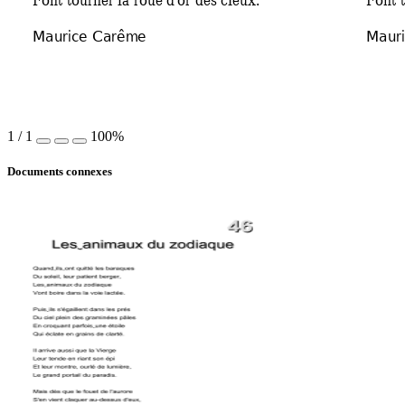
Maurice Carêm
e 
Maur
1
/
1
100%
Documents connexes