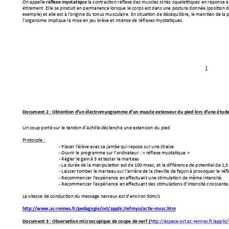
On appelle 
 la 
contraction réflexe des m
uscles striés squelettiques en 
réponse à
réflexe myotat
ique
étirement. Elle se produ
it en permanence lorsque le corp
s est dans une posture don
née (position 
exemple) et elle est à l'origine
 du tonus mu
sculaire. En situation d
e déséquilibre, le maintien de la 
l'organisme implique la mi
se en jeu brève et intense de ré
flexes myotatiques.
1
Document 2
: 
Obtention d’un électrom
yogramme d’un muscle extenseur d
u pied lors d’une 
é
tude
Un coup porté
sur le tendon d’Achille déclenche u
ne extension du
 pied
Protocole : 
- 
Placer l’élève 
avec 
sa jambe qui repose sur une chai
se 
- Ouvrir le program
me su
r l’ordinateur
: 
« réflexe myotatique 
» 
- Régler le gain à 3 et test
er le marteau  
- La durée de la manip
ulation est de 100 msec, et la dif
férence de potentiel de 1,5
- 
Laisser tomber le marteau
 sur l’arrière de la cheville d
e façon à provoquer le réf
- 
Recommencer l’expéri
enc
e en effectuant u
ne stimulation 
de même intensité.  
- 
Recommencer l’expéri
ence en effectuant des 
stimulations d’intensité croi
ssante.
La vitesse de conductio
n du message nerveux est d’en
viron 50m/s
http://www.ac
-rennes.fr/pedagogie/svt/app
lic/refmyo/activ-mu
sc.htm
http://espace-svt.ac
-rennes.fr/applic
Document 3
 : Observation micro
scopique de coupe de nerf
 (