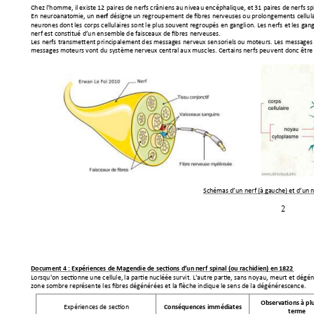
Chez l'homme, il existe 12 p
aires de nerfs c
râniens au nivea
u encéphalique, et 
31 paires de nerfs s
En 
neuroanatomie, un
 dés
igne un regroup
ement de fib
res nerveuses ou prolongem
ents cellul
ne
rf
neurones dont les corp
s cellulaires sont le p
lus souvent regroupés en 
ganglion. Les nerf
s et les gan
nerf est constitué d’un
 ensemble de faisceaux de fibr
es nerveuses.
Les nerfs transmettent p
rincipalement des messages ner
veux 
sensoriels ou moteurs. L
es messages 
messages moteurs vont d
u système nerveux central au
x muscles. Certains nerfs peu
vent 
donc 
être
Schémas d’un n
erf (à gauche) et d’un 
2
Document 4
: 
Expériences de Magend
ie 
de sections d’un ner
f spinal
 (ou rac
hidien) en 1822 
Lorsqu'on sectionne u
ne cellule, la partie nucléée survit. 
L'autre partie, sans noy
au, meurt et 
dégén
zone sombre représente l
es fibres dégénérées et la fl
èche indique le sens de la d
égénérescence.
Observations à plu
Expériences de section
Conséquenc
es immédiates 
terme 