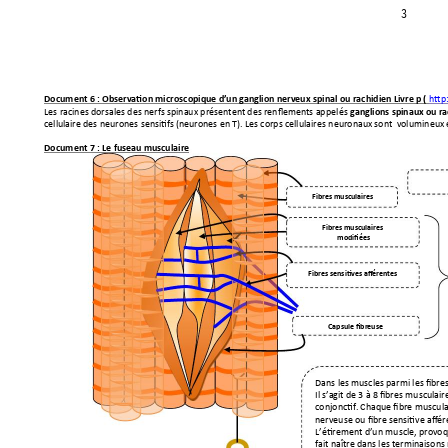
3
h
ttp
Document 
6 
: 
Observation micro
scopique d’un ganglion nerveux 
spinal ou r
achidien Livre p 
( 
Les racines dorsales d
es nerfs spinaux 
présentent des renflements appel
és 
ganglions spin
aux ou r
cellulaire des neurone
s sensitifs (neurones en 
T). Les corps cellulaire
s neuronaux sont  volu
mineux 
Document 7
 : Le fuseau musculaire 
Fibres musculai
res 
Fibres musculai
res
modifiées
Fibres sensiti
ves afférentes 
Capsule fibreuse
Dans les muscles parmi l
es fibre
Il s’agit de 3 à 8 fibres mu
sculair
conjonctif. Chaque fibre 
muscula
nerveuse ou fibre sensiti
ve affé
L’étirement d’un mu
scle, provoq
fait naître dans les terminai
sons