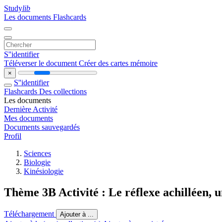
Study
lib
Les documents
Flashcards
S''identifier
Téléverser le document
Créer des cartes mémoire
×
S''identifier
Flashcards
Des collections
Les documents
Dernière Activité
Mes documents
Documents sauvegardés
Profil
Sciences
Biologie
Kinésiologie
Thème 3B Activité : Le réflexe achilléen, 
Téléchargement
Ajouter à ...