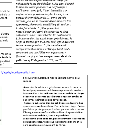
animal les racines p
ostérieures des nerfs qui 
naissent de la mo
elle épinière. (…) je crus d’abord 
le membre co
rrespondant aux nerfs coupés 
entièrement pa
ralysé ; il était insensible aux 
veus
es de 
piqûres et aux pressions les p
lus fortes ; il me 
ar
é de la 
paraissait immobile, ma
is (…) à ma grande 
nèrent.
surprise, je le vis se mou
voir d’une manière très 
apparente, bien q
ue la sensibilité y fût toujours 
tout à fait éte
inte. (…) Il se présentait 
nature
llement 
à l’esprit de couper les racines 
 d
’autre 
antérieures en laissant inta
ctes les postérieures. 
lé ainsi 
(…) Comme dans les exp
ériences précédentes, j
e 
rsale du 
ne fis la section q
ue d’un seul côté, afin d’avoir un 
terme de co
mparaison. (…) le membre était 
complètement im
mobile 
et flasque t
andis qu’il 
conservait une sen
sibilité non équivoque. » 
artie de la 
(Journal de physi
ologie expérimentale et de 
ar
ée de la 
pathologie,
 F.Magendie, 1822, vol.2.) 
 que dan
s 
erf.
.fr/applic/moelle/moelle.htm
)
En coupe transversale, la moelle épinière
 montre deux 
régions 
-
Au 
centre, la substance grise forme, autour du canal de 
l'épendyme, une colonne ininterrompue dont la section a 
la forme d'un H bosselé avec des cornes antérieures larges 
et courtes, des cornes postérieures longues
 et effilées et 
des cornes latérales à peine développées. 
-Autour, la substance blanche est divisée en deux moitiés 
symétriques par deux sillons : l'un, antérieur, large ; l'autre
, 
postérieur, prolongé en profondeur par une mince cloison. 
L'émergence des nerfs rachidiens divise
 chaque moitié en 
trois cordons antérieur, latéral et postérieur.  
La substance grise et les ganglions renfermen
t les corps des 
cellules nerveuses, tandis que la sub
stance blanche et les 
nerfs sont formés uniquement de fibres. 