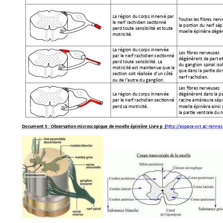
La région du corp
s innervé par 
Toutes les fibres ner
le nerf rachidien sectionné 
la portion du
 nerf sé
p
perd toute sensibilité et tou
te 
moelle épinière dégé
motricité. 
La région du corp
s innervée 
Les fibres nerveuses 
par le nerf rachidien s
ectionné 
dégénèrent de part et
perd toute sensibilité. La 
du ganglion spinal 
iso
motricité est maintenue q
ue la 
que dans la par
tie do
section soit réalisée d’
un côté 
ne
rf rachidien. 
ou de l’autre d
u ganglion.
Les fibres nerveuses 
La région du corp
s innervée 
dégénèrent dans la p
par le nerf rachidien sectionn
é 
racine antérieure sép
perd sa motricité. 
moelle épinière ainsi
la partie ventrale du n
http://espace-svt.ac-renne
s
Document 5
: 
Observation micro
scopique de moelle épinière
 Livre p  (