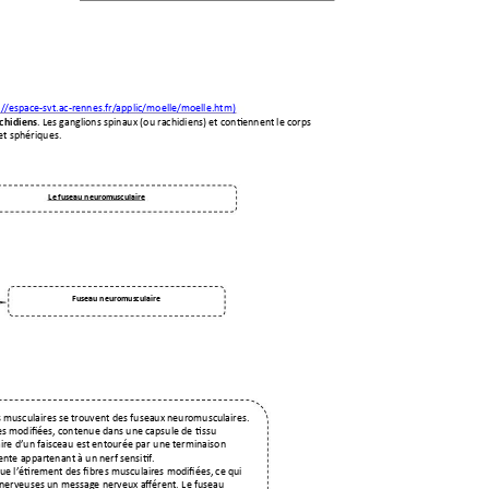
://espace-svt.ac-rennes.fr/applic/mo
elle/moelle.htm)
. Les ganglions spinaux 
(ou rachidiens) et c
ontiennent le corps 
ach
idiens
et sphériqu
es. 
Le fuseau neurom
usculaire 
Fuseau neuromus
culaire 
s musculaires se trouv
ent des fuseaux neuromusculair
es. 
es modifiées, con
tenue dans une capsule de ti
ssu 
ire d’un faisceau e
st ento
urée par u
ne terminaison 
rente appartenant à 
un nerf sensitif.
ue l’étirement des fibre
s musculaires modifiées, ce qui 
 nerveuses un mes
sage nerveux afférent. L
e fuseau 