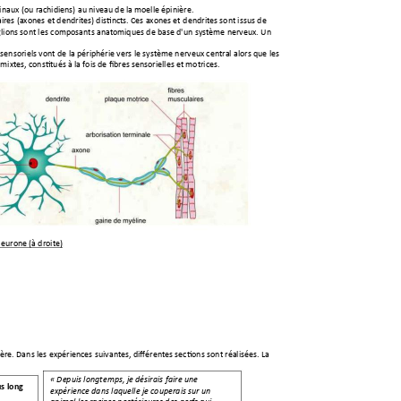
pinau
x (ou rachidiens) 
au niveau de la moelle épini
ère. 
aires (axones
 et dendrites) di
stincts. Ces axones et
 dendrites sont issus d
e 
glions sont le
s composants anatomique
s de base d'u
n système nerveux
. 
Un 
sensoriels vont 
de la périphérie vers le système n
erveux central alors que l
es 
 mixtes, constitués à la 
fois de fibres sensorielles et motrices.
n
eurone (à droite)
ère. Dan
s les expériences sui
vantes, différentes sections 
sont réalisées. La 
« Depuis longte
mps, je désirais faire une 
s long 
expérience da
ns laquelle je couperais sur un 