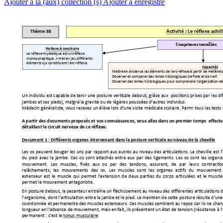
Ajouter à la (aux) collection (s)
Ajouter à enregistré
Activité : Le réflexe a
chil
Thème 3B
Compét
ences travaillées
Notions à const
ruire
Le réflexe myo
tatique est un 
réflexe 
monosynapti
que. Il met en jeu 
différents 
éléments qu
i constituent l'ar
c-réflexe. 
Capacités 
Mettre
 en évidence les élément
s de l'arc-réflexe
 à partir de matériel
s
Observer
 et comparer des lames hi
stologiques de fibr
e et de nerf. 
Observe
r des lames histologiqu
es pour comprendre l
'organisation de
Un individu 
est capable 
de tenir 
une posture 
verticale debo
ut, grâce au
x  p
ositions prises par 
les di
jambes et ses pieds)
, 
malgr
é la gravité ou de légère
s poussées d’autres ind
ividus.
Médecin généraliste, vou
s recevez un élève lors d’une visite
 médicale scolaire. Parmi tou
s les tests
A partir des d
ocuments proposés et vos connaissances, 
vo
us allez dans un pre
mier temps  effectu
détaillant le circuit nerveux d
e ce réflexe.
Document 1
: 
Différents organes int
ervenant dans la posture ver
ticale au niveau de la cheville
Les 
os 
peuvent 
bou
ger 
les 
uns 
par 
rapp
ort 
aux 
autres 
au 
niveau 
des 
articulations. 
La 
cheville 
est 
l
du 
pied 
avec 
la 
jambe. 
Ces 
os 
sont 
at
tachés 
entre 
eux 
par
des 
ligaments. 
Les 
os 
sont 
les 
organ
e
mouvement. 
Les 
muscles, 
fixés 
aux 
o
s 
par 
des 
tendons, 
assurent, 
de 
p
ar 
leurs 
contractio
relâchements, 
les 
mouveme
nts 
des 
os. 
Les 
muscles 
sont 
les 
organes 
actifs 
du 
mo
uvement.
extenseur 
e
st 
le 
muscle 
qui 
p
ermet 
l’extension 
de 
d
eux 
par
ties 
du 
corp
s 
articulées 
et 
le 
muscle
permet le mouvement an
tagoniste. 
En posture debou
t, la pesanteur entraîne un fléchis
sement au niveau des différ
entes articulations d
l'organisme, dont l'articulatio
n entre la jambe et le pi
ed. Le maintien de cette po
sture résulte d'une 
coordonnée et perman
ente des muscles extenseurs. 
Ces muscles semblent au
 repos car ils ne cha
longueur en l'absence de mou
vement, mais en fait, il
s présentent un état 
de tension (résistance à l
permanent : c'est le 
tonus musculaire.