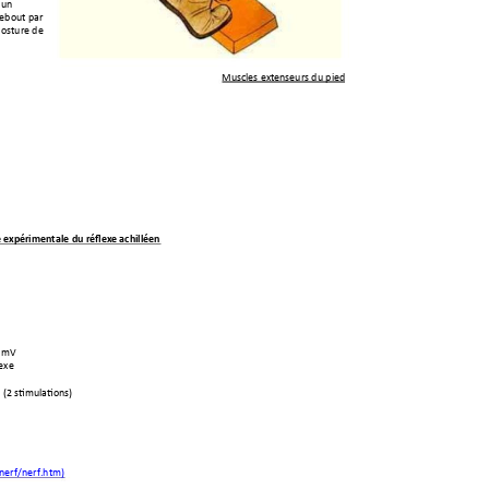
 un 
debout p
ar 
p
osture de 
Muscles extenseurs du p
ied 
 expérimentale 
du réflexe achilléen
 
mV
lexe
 (2 stimulation
s)
/nerf/ner
f.htm)