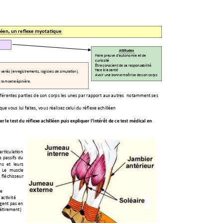
léen, un reflexe
 myotatique 
Attitudes
Faire pre
uve d’autonomie
et de
curiosité 
Être cons
cient de sa respons
abilité 
face à la 
santé  
 variés (enregistre
ments, logiciels de simulatio
n). 
Avoir une
 bonne maîtrise de
 son corps 
 la moelle
 épinière. 
fférentes p
arties d
e son
 corps 
les unes p
ar rapport 
aux au
tres
notamment se
s 
 que vous lui fait
es, vou
s réalisez celui du réflexe a
chilléen 
er le test du
 réflexe achilléen puis expliquer l’intérêt d
e ce test médical en 
’articu
lation 
s 
p
assifs 
du
ns 
et 
leurs 
 
Le 
muscle 
flé
chisseur 
e 
activi
t
é 
ngent pas en 
'étirement) 