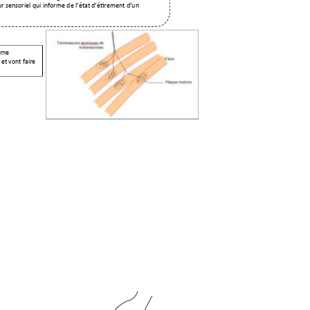
r sensoriel qui infor
me de l’état d’étirement d’u
n 
rne 
 et vont faire 