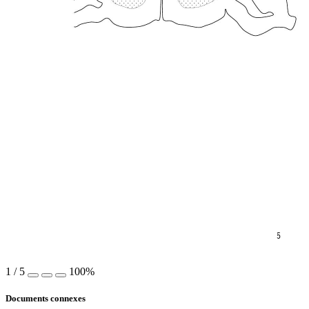
5
1
/
5
100%
Documents connexes