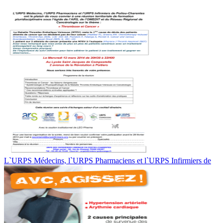
L`URPS Médecins, l`URPS Pharmaciens et l`URPS Infirmiers de