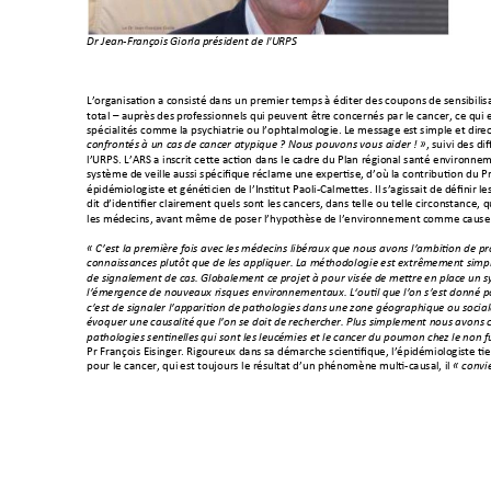
Dr Jean-François Giorla
 président de l'U
RPS 
L’organisation a c
onsisté dans un premi
er temps à 
éditer des c
oupons
de sensibil
is
total 
–
 auprès des pr
ofessionnels qu
i peuvent êtr
e concernés par l
e cancer, ce q
ui 
spécialités comme
 la psychiatri
e ou l’ophtalmol
ogie. Le message es
t simple et dir
ec
confrontés à un cas
 de cancer atypiqu
e ? Nous pouvon
s vous aider ! »
, suivi des di
f
l’URPS. L’ARS a ins
crit cette acti
on dans le cadre du 
Plan régional san
té environne
m
système de veill
e aussi spécifi
que réclame une e
xpertise, d’où 
la contributi
on du Pr
épidémiologiste 
et généticien de l’In
stitut Paoli
-
Calmettes. Il 
s’agissait de défin
ir le
dit d’identifier clai
rement quels sont les
 cancers, dans 
telle ou telle circons
tance, q
l
es médecins, avan
t même de pos
er l’hypothèse de
 l’environnement c
omme cause 
« 
C’est la premiè
re fois avec les m
édecins libéraux qu
e nous avons l’ambi
tion de p
connaissances plu
tôt que de les appliqu
er. La méthod
ologie est extrêm
ement 
simpl
de signalement de ca
s. Globalement ce p
rojet à pour visée de 
mettre en place un
 s
l’émergence de nouvea
ux risques envi
ronnementaux.
 L‘outil que l’on s’est don
né p
c’est de signaler l’app
ariti
on de pa
thologies dans une 
zone géographiqu
e ou social
évoquer une causalit
é que l’on se doit de
 recherche
r. Plus simplement nous
 avons c
pathologies sentinelle
s qui sont les l
eucémies et le can
cer du poumon ch
ez le non 
f
Pr François Eisinger.
 Rigoureux dans sa d
émarche scie
ntifique, l’épidémiol
ogiste tie
pour le cancer, qui 
est toujours le résulta
t d’un phénomène
 multi
-causal, il 
« convi