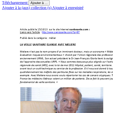
Téléchargement
Ajouter à ...
Ajouter à la (aux) collection (s)
Ajouter à enregistré
Article publié le 15/10/1
3  sur le site Intern
et 
s
anissante.com
 : 
Li
ens vers l'article
: 
http://www.s
anissante.com
/?p=87
Publié dans la caté
gorie : m
étier 
LA VEILLE SANITAIRE ELARGIE AVEC MELIERE 
Meliere n’est pas l
e nom propre d’un i
mminent doct
eur, mais un acron
yme «
 Méde
évaluation risques
 environnemen
taux 
» choisit par l’Un
ion régionale des prof
essio
anciennement URM
L. Son actuel présid
ent le Dr Jean-Fr
ançois Giorla tient à souli
gn
de l’approche des 
actuelles URPS. 
« 
N
ous sommes bea
ucoup plus alig
nés sur l’acti
régionale de santé (AR
S), avec la loi de 
mai 2011 Hôpi
tal, patient, santé, 
territoire
avant tout un outil 
technique au service de la p
rofessi
on. Et il nous est donné à
 tou
quotidiennement le
s méfaits des pa
rticules fines su
r les malad
ies respiratoire, les
 c
exemple. Avec Meli
ere nous avon
s voulu répertori
er les cas de can
cers atypiques. 
France les médecins libé
raux voient un
 million de patie
nts. De ce fait il
s peuvent jo
fondamental de veille
 sanitaire. »