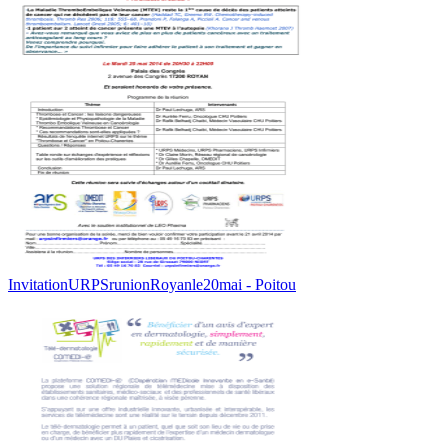
InvitationURPSrunionRoyanle20mai - Poitou