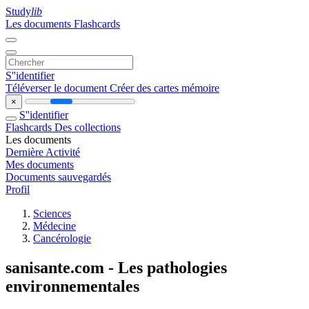
Study
lib
Les documents
Flashcards
S''identifier
Téléverser le document
Créer des cartes mémoire
×
S''identifier
Flashcards
Des collections
Les documents
Dernière Activité
Mes documents
Documents sauvegardés
Profil
Sciences
Médecine
Cancérologie
sanisante.com - Les pathologies
environnementales