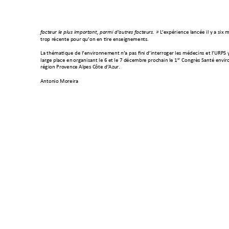
facteur le plus impo
rtant, parmi d’aut
r
es facteurs. »
L’
expérience lancée il 
y a six m
trop récente pour
 qu’on en tire enseign
ements.
La thématique de l’
environ
nement n’a pas fini
 d’interroger les 
médecins et l’UR
PS 
er
large place en 
organisant le 6 et le
 7 décembre prochain
 le 1
 Congrès Santé envir
région Provence Al
pes Côte d’Az
ur.
Antonio Moreira