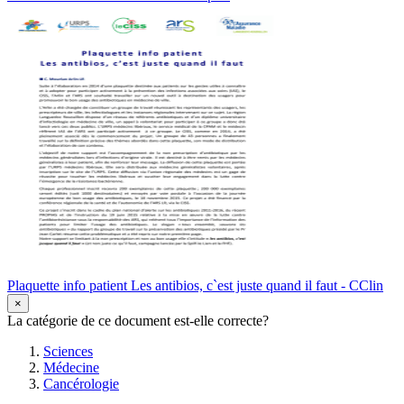
Plaquette info patient Les antibios, c`est juste quand il faut - CClin
×
La catégorie de ce document est-elle correcte?
Sciences
Médecine
Cancérologie