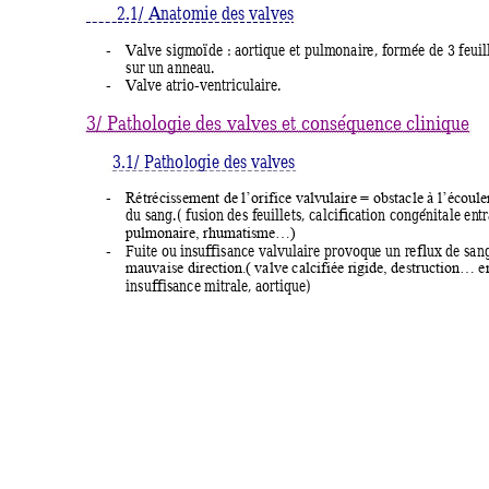
       2.1/ Anato
mie des valves 
-
Valve sigm
oïde : aortique et pulm
onaire, f
ormée de 3 fe
uil
sur un anneau. 
-
Valve atrio-ven
triculaire. 
3/ Pathologie des valves et conséquence clinique 
3.1/ Patho
logie des valves
-
Rétrécissem
ent de l’orifice val
vulaire = 
obstacle à l’éco
ul
du sang.( fusi
on des f
euillets, calcific
ation congénitale en
t
pulmonaire, 
rhumatism
e…)
-
Fuite ou ins
uffisance valv
ulaire provoqu
e un refl
ux de san
mauvaise direc
tion.( valve calc
ifiée rigi
de, destructi
on… en
insuffisance m
itrale, aortiq
ue) 