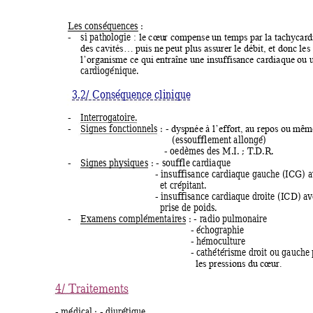
Les conséquence
s : 
-
si 
path
ologie 
: le cœu
r compense u
n temps 
par la tachy
card
des cavités… p
uis ne pe
ut plus assur
er le débit, e
t donc les
l’organism
e ce qui entraîne u
ne insuffisanc
e cardiaque o
u 
cardiogénique. 
3.2/ Conséqu
ence clini
que
-
Interrogatoire. 
-
Signes fonct
ionnels 
: 
- 
dy
spnée à l’effort, a
u repos ou m
êm
(essoufflem
ent allongé) 
- oedèmes des M.I. ; T
.D.R. 
-
Signes phy
siques 
: 
- souffle c
ardiaque 
 - insuffisance car
diaque ga
uche (ICG) a
et
 crépitant. 
 - insuffisance car
diaque dr
oite (ICD) av
prise de poids. 
-
Exam
ens complém
entaires 
: 
- radio pulm
onaire 
- échographie 
- hémoculture 
- cathétérism
e droit ou gauche 
les pressions d
u cœur.
4/ Traitements 
- médic
al
: 
- diurétiq
ue 