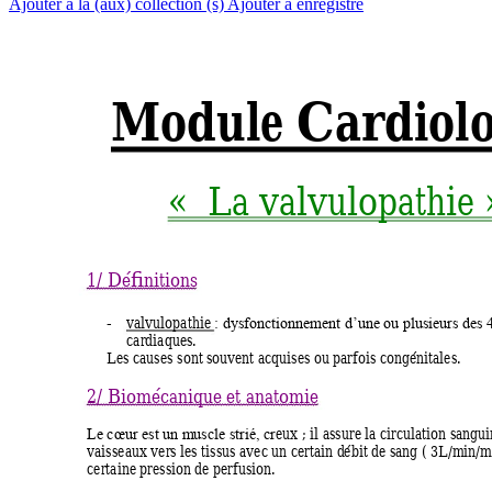
Ajouter à la (aux) collection (s)
Ajouter à enregistré
Module Cardiolo
«  La valvulopathie 
1/ Définitions 
-
valvulopathie 
: 
dysfonctionnem
ent d’une 
ou plusieurs 
des 
cardiaques. 
Les causes sont 
souvent acq
uises ou 
parfois congéni
tales. 
2/ Biomécanique et anatomie 
eux ; 
il assure la c
irculation s
angui
Le cœur est un m
uscle strié, cr
vaisseaux ver
s les tissus avec 
un certain d
ébit de sa
ng ( 3L/m
in/m
certaine pressio
n de perfusio
n. 