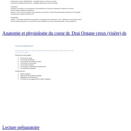
Anatomie et physiologie du coeur dr. Drai Organe creux (visère) ds
Lecture préparatoire