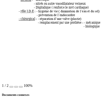
- nitrés ou autr
e vasodila
tateur veineu
x 
- Digitalique ( re
nforce le m
vt cardiaq
ue) 
- rôle I.D.E 
: 
- 
hygiène de v
ie ( dim
inution de l’ea
u et du se
l)
- 
prévention 
de l’endocar
dite
- chirurgical 
: 
- 
réparatio
n d’une valve (
plastie)
 - remplacem
ent par une pr
othèse 
: 
- m
écanique 
- biologique 
1
/
2
100%
Documents connexes