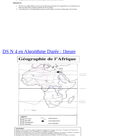
DS N 4 en Algorithme Durée : 1heure