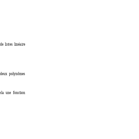
de 
listes 
linéaire  
 deux  poly
nômes
ela 
une  fonction 