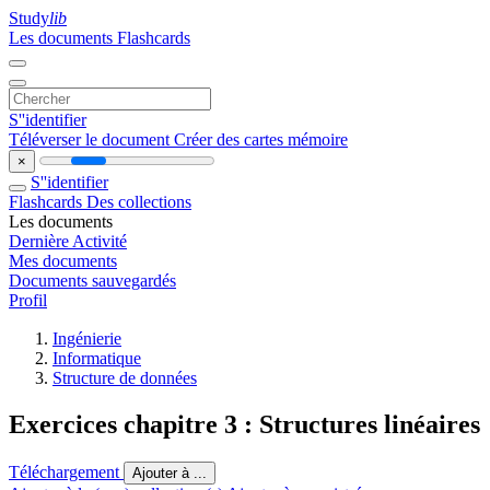
Study
lib
Les documents
Flashcards
S''identifier
Téléverser le document
Créer des cartes mémoire
×
S''identifier
Flashcards
Des collections
Les documents
Dernière Activité
Mes documents
Documents sauvegardés
Profil
Ingénierie
Informatique
Structure de données
Exercices chapitre 3 : Structures linéaires
Téléchargement
Ajouter à ...