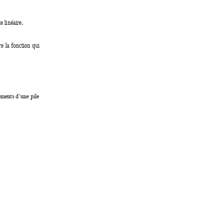
e linéaire.  
re 
la 
fonction 
qui 
éments d’une pile 