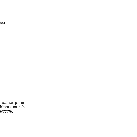
201
6 
 
ractériser 
par 
un 
 éléments non nuls
e trouve. 