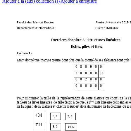
Ajouter à la (aux) collection (s)
Ajouter à enregistré
Faculté des Scienc
es Exactes 
Année Universitair
e 2015-
Département d’inf
ormatiqu
e
Filière : LMD
 SC S3         
Exercices chapi
tre 3 : Structures liné
aires  
 listes, piles et file
s 
Exercice 1 :  
Etant donné une matrice creuse dont plus que la moitié de ses éléments sont nuls.
0 
8 
0 
9 
0 
0 
3 
0 
0 
0 
0 
14 
0 
0 
2 
0 
0 
0 
0 
0 
0 
0 
0 
0 
Pour 
minimiser 
la 
taille 
de 
la 
représentation 
de 
c
ette 
matrice 
on 
choisi 
d
e 
la 
ca
ème
tableau de listes linéaires, de telle façon à ce que la i
 liste linéaire contient les
de la ligne i de la matrice et chacun d'eux est doté du numéro de la colonne où il s
T[0] 
8, 1 
9, 3 
T[1] 
3, 0 
14, 5  