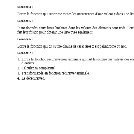
Exercice 4 
: 
Ecrire la fonction qui supprime toutes les occurrences 
x
 dans une list
d’une valeur 
Exercice 5 
: 
Etant 
données 
deux 
listes 
linéaires 
dont 
les 
v
aleurs 
des 
éléments 
sont 
t
riés. 
Ecri
fait leur fusion pour obtenir une liste triée également.  
Exercice 6 
: 
Ecrire la fonction qui dit si une chaîne de
 caractères 
x
 est palindrome ou non.  
Exercice 7 : 
1.
Ecrire la fonction récursive non terminale qui fait la somme des valeur
s des él
d’entiers.
2.
Calculez sa complexité. 
3.
Transformez-la en fonction récursive terminale. 
4.
La dérécursiver. 