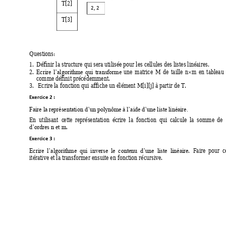
T[2] 
2, 2 
T[3] 
Questions: 
1.
Définir la structure qui sera utilisée pour les cellules des listes linéaires. 
2.
une 
matrice 
M 
de 
taille 
n
m 
en 
tableau 
Ecrire 
l’
algorithme 
qui 
transforme 

comme définit précédemment. 
3.
 Ecrire la fonction qui affiche un élément M[i][j] à partir de T. 
Exercice 2 
: 
Faire la représentation d’un polynôme à
 l’aide d’une liste linéaire. 
En  utilisant  c
ette  re
présentation  écrire 
la  fonction  qui 
calcule 
la  somme 
de 
. 
d’ordres n et m
Exercice 3 
: 
. 
Faire  pour  c
Ecrire  l’algorithme  qui 
inverse  le  contenu 
d’une  liste 
linéaire
itérative et la transformer ensuite en fonction récursive. 