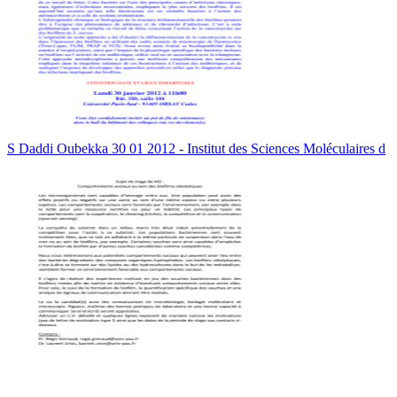
S Daddi Oubekka 30 01 2012 - Institut des Sciences Moléculaires d