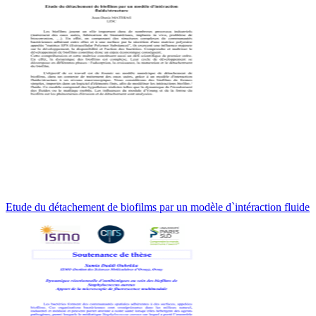
Etude du détachement de biofilms par un modèle d`intéraction fluide