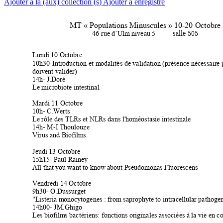
Ajouter à la (aux) collection (s)
Ajouter à enregistré
MT « Populatio
ns Minuscules
» 
10
-
20
 Octobre
 salle 505 
46 rue d’Ulm
 niveau 5  
Lundi 10 Octobre 
10
h30-Intr
oduction et m
odalités de validati
on (présence nécessaire 
doivent vali
der) 
14h- J.Doré 
Le microbiote inte
stinal 
Mar
di 11 Octobre 
10
h- C.W
erts 
Le rôle des TL
Rs et NLRs dans l'h
oméostasie intes
tinale  
14h- M-I Thoulouze
Virus and Biofilm
s. 
Jeudi 13 Octobre 
15h15- Paul Rain
ey  
All that y
ou want to know a
bout Pseudom
onas Fluorescens 
Vendredi 14 Octo
bre  
9h30- O.Dussurget 
"Listeria m
onocytogenes : fr
om saprophyte
 to intracellular 
pathogen
14h00- JM.Ghigo 
Les biofilm
s bactériens:
fonctions or
iginales associée
s à la vie e
n c