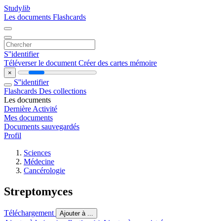
Study
lib
Les documents
Flashcards
S''identifier
Téléverser le document
Créer des cartes mémoire
×
S''identifier
Flashcards
Des collections
Les documents
Dernière Activité
Mes documents
Documents sauvegardés
Profil
Sciences
Médecine
Cancérologie
Streptomyces
Téléchargement
Ajouter à ...