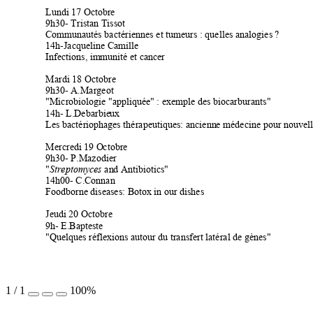
Lundi 17 Octobr
e 
9h30- Tristan Tiss
ot 
Comm
unautés bactériennes et tum
eurs : quelles analogies 
? 
14h-Jacqueline Cam
ille  
Infections, im
munité et ca
ncer 
Mardi 18 Octobre 
9h30- A.Margeot 
"Microbiologie "a
ppliquée" : exem
ple des bi
ocarburants" 
14h- L.Debarbie
ux 
Les bactériopha
ges thérapeu
tiques: ancienn
e médecine pour nouvell
Mercredi 19 O
ctobre  
9h30- P.Mazodier 
"
 an
d Antibiotics"  
Streptomyces
14h00- C.Connan 
Foodborne dise
ases: Botox in our 
dishes 
Jeudi 20 Octobre 
9h
- E.Baptes
te 
"Quelques réf
lexions autour d
u transfert 
latéral de gènes" 
1
/
1
100%