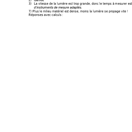
3)
La vitesse de la
 lumière est trop
 grande, donc le temps à
 mesurer es
d’instruments de
 mesure adaptés
.
7) Plus le mili
eu matériel est dense
, moins la lu
mière se propage
 vite ! 
Réponses avec cal
culs : 