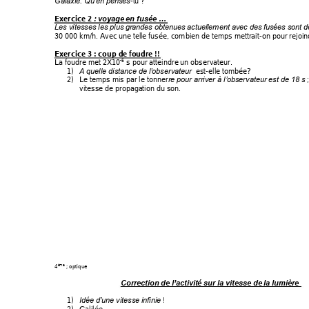
-
tu
 ? 
Galaxie. Qu’
en penses
Exercice 2 
: voyage
 en fusée …
Les vitesses les plus
 grandes obtenue
s actuell
ement avec des
 fusées son
t d
30 000 km/h. Avec une
 tell
e fusée, combien de 
temps me
ttrait-on pour rejoin
Exercice 3 : coup de
 foudre 
!!
La foudre met 2X
10
 s pour atteindre
 un observa
teur.  
-5
1)
  est-ell
e tombée? 
A quelle distance de l’
observateur
2)
Le temps mis pa
r le tonner
 
re pour
 arriver à l’
observateur est de
 18 s
vitesse de propaga
tion du son. 
4
 ; optique 
ème
Correction de
 l’activité sur la
 vitesse de 
la lumière
1)
 ! 
Idée d’une vitesse i
nfinie
2)
Galilée 