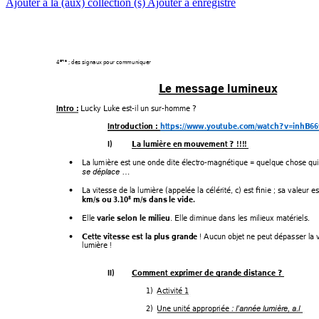
Ajouter à la (aux) collection (s)
Ajouter à enregistré
4
 ; des signau
x pour com
muniquer 
ème
Le message lumine
ux 
 Lucky Luke
 est-il un
 sur-homme ?
Intro :
Introduction 
: 
https://w
ww.youtube.com
/watch?v=inhB
6
I)
La lumière en
 mouvem
ent ? !!!!
La 
lumière est une onde
 dite élect
ro-magnétique = quelqu
e chose qui

se déplace …
La vitesse de la
 lumière (
appelée la célérité,
 c) est finie ; sa valeu
r es

km/s ou 3.10
 m/s dans
 le vide. 
8
Elle 
. Elle di
minue dans les 
milieux matériel
s. 
varie selon
 le milieu

 ! Aucun obj
et ne peut
 dépasser la v
Cette vitesse
 est la plu
s grande

lumière ! 
II)
Comment expr
imer de gran
de distance ? 
1)
Activité 1 
2)
Une unité appropri
ée 
: l’année lu
mière, a.l