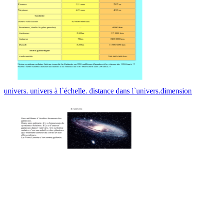
univers. univers à l`échelle. distance dans l`univers.dimension