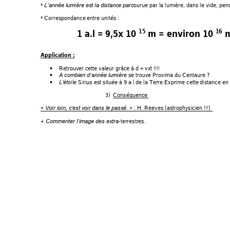
* 
ourue par la lumi
ère, dans le vid
e, pen
L’
année lumière est la distance pa
rc
* Correspondance
 entre unités 
: 
1 a.l = 9,5x 10 
 m = environ 10 
 
15
16
Application 
: 
Retrouver ce
tte valeur grâce
 à d = vxt !!!! 

e se
 trouve Proxima
 du Centaure ?
A combien d’
année lumièr

oile Si
rius est située à 9 a
.l de la Terre.Exp
rime cette
 distance en
L’ét

3)
Conséquence 
« 
 » ; H. Reeves
 (astrophysici
en !!!) 
Voir loin, c’
est voir dans le passé
.
+ 
-terrestres
. 
Commen
ter l’i
mage des extra