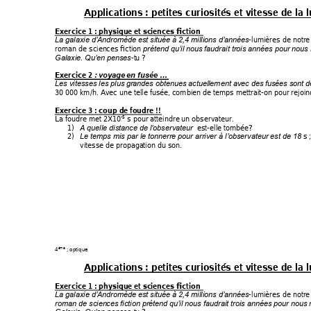
Applications : pet
ites curiosi
tés et vi
tesse de la 
Exercice 1 : physique
 et sc
iences fiction 
-lumières de notre
La galaxie d’
Andromède est si
tuée à 2,4 mill
ions d’
années
roman de scien
ces fiction 
prétend qu’
il
 nous faudrait trois
 années pour nous 
-
tu
 ? 
Galaxie. Qu’
en penses
Exercice 2 
: voyage
 en fusée …
Les vitesses les plus
 grandes obtenue
s actuell
ement avec des
 fusées son
t d
30
 000 km/h. Avec une
 telle fusée,
 combien de te
mps mettrait-on pour
 rejoin
Exercice 3 : coup de
 foudre 
!!
La foudre met 2X
10
 s pour atteindre
 un observa
teur.  
-5
1)
  est-ell
e tombée? 
A quelle distance de l’
observateur
2)
 s 
Le temps mis par le
 tonnerre
 pour arriver à l’
observateur es
t de 18
vitesse de propaga
tion du son. 
4
 ; optique 
ème
Applications : pet
ites curiosi
tés et vi
tesse de la 
Exercice 1 : physique
 et sc
iences fiction 
-lumières de notre
La galaxie d’
Andromède est si
tuée à 2,4 mill
ions d’
années
roman de scien
ces fiction pré
tend qu’
il nous faudrait trois
 années pou
r nous 