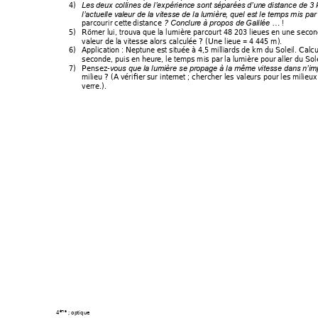
4)
Les deux colline
s de l’expérience son
t séparées 
d’un
e distance de 3
l’actuelle val
eur de la vitesse de la
 lumière
, quel est le te
mps mis par 
parcourir cette
 distance 
 ! 
? Concl
ure à propos de
 Galil
ée …
5)
Römer lui, trouva
 que la lumière pa
rcourt 48 203 li
eues en une seco
valeur de la vitesse
 alors calcul
ée ? (Une lieue = 
4 445 m). 
6)
Application : Neptu
ne est située à
 4,5 mil
liards de km du
 Soleil. Calc
seconde, puis en heu
re, le temp
s mis par la lu
mière pour all
er du Sole
7)
Pensez
-
vous que la lumière se propage
 à la mê
me vitesse dans 
n’i
mp
milieu ? (A vérifier
 sur internet ; cherche
r les vale
urs pour les
 milieux 
verre.). 
4
 ; optique 
ème