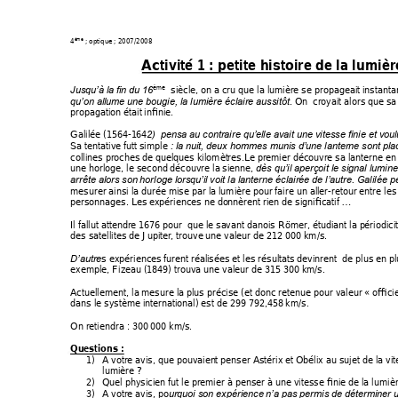
4
 ; optique 
; 2007/2008 
ème
Activité 1 : peti
te histoire de la l
umièr
siècle, on a c
ru que la lumi
ère se propageai
t instant
a
ème
Jusqu’à la
 fin du 16
. On  croyait alors
 que sa
qu’on al
lume une bougie, la lu
mière éclaire aussi
tôt
propagation était
 infinie.  
Galilée (1564-
164
2) 
 pensa au con
traire qu’
elle avait une vi
tesse finie et vo
ul
Sa tentative futt
 simple 
: la nui
t, deux hommes 
munis d’
une lanterne son
t pl
collines proches de
 quelques kilomèt
res.Le prem
ier découvre sa
 lanterne en
une
 horloge, le second
 découvre la
 sienne, 
dès qu’
il aperçoit le signal
 lumine
arrête alors son
 horloge lorsqu’
il
 voit la lanterne éclairée de l’
autre. Galil
ée p
mesurer ainsi la 
durée mise par la
 lumière
 pour faire un all
er-retour entre les
personnages. Les
 expériences ne do
nnèrent rien 
de significatif
…
Il fallut attendre
 1676 pour  que le sa
vant danois 
Römer, étudiant la p
ériodici
des satellites de Jupi
ter, trouve
 une valeur de
 212 000 km/s. 
s expériences 
furent réali
sées et les résult
ats devinrent  de plus en
 p
D’autre
exemple, Fiz
eau (1849) trouva une
 valeur de 315 
300 
km/s. 
Actuellement, la 
mesure la pl
us précise (et donc r
etenue pour valeur
 « officie
dans le système inte
rnational) est de 2
99 792,458
 km/s. 
On retiendra : 300
 000 km/s. 
Questions : 
1)
A votre avis, que
 pouvaien
t penser Astérix
 et Obélix au suj
et de la vi
lumière ? 
2)
Quel physicien fut
 le pre
mier à penser à une vi
tesse finie de
 la lumiè
3)
A votre avis, po
u
rquoi son expérience
 n’
a pas permis de déte
rminer u