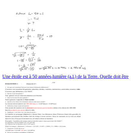
Une étoile est à 50 années-lumière (a.l.) de la Terre. Quelle doit être