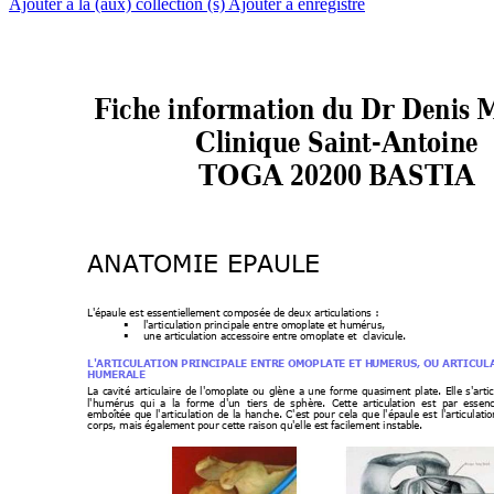
Ajouter à la (aux) collection (s)
Ajouter à enregistré
Fiche informatio
n du Dr Denis 
Clinique Saint-A
ntoine  
TOGA 20200 
BASTIA 
ANATOMIE EPAULE
L'épaule est essentiel
lement composée de deux arti
culations : 

l'articulation principale entre omopl
ate et humérus,  

une articulation accessoire entr
e omoplate et  clavicule. 
L'ARTICULATION PRINC
IPALE ENTRE OM
OPLATE ET H
UMERUS, OU ARTICUL
HUMERALE 
La 
cavité 
arti
culaire 
de 
l'omoplate 
ou 
glène 
a 
une 
forme 
quasiment 
plate. 
Elle 
s'arti
l'humérus 
qui 
a 
la 
forme 
d'un 
tiers 
de 
sphère. 
Cette 
articulation 
est 
par 
essenc
emboîtée 
que 
l'articulation 
de 
la 
hanche. 
C'est 
pour 
cela 
que 
l'épaule 
est 
l'articulatio
corps, mais également pour
 cette raison qu'elle
 est facilement instable. 