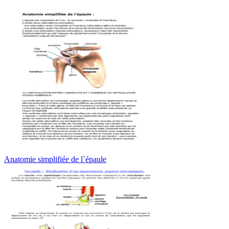
Anatomie simplifiée de l`épaule