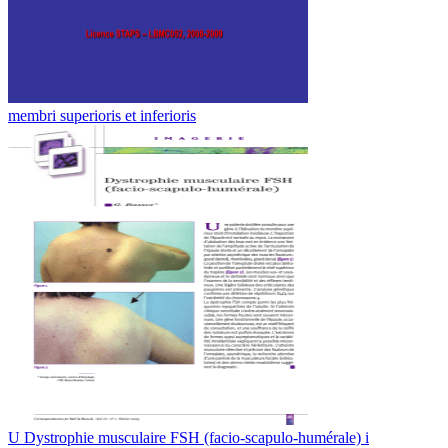
membri superioris et inferioris
U Dystrophie musculaire FSH (facio-scapulo-humérale) i