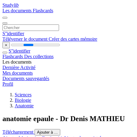
Study
lib
Les documents
Flashcards
S''identifier
Téléverser le document
Créer des cartes mémoire
×
S''identifier
Flashcards
Des collections
Les documents
Dernière Activité
Mes documents
Documents sauvegardés
Profil
Sciences
Biologie
Anatomie
anatomie epaule - Dr Denis MATHIEU
Téléchargement
Ajouter à ...