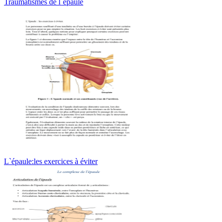
Traumatismes de l`épaule
L`épaule:les exercices à éviter