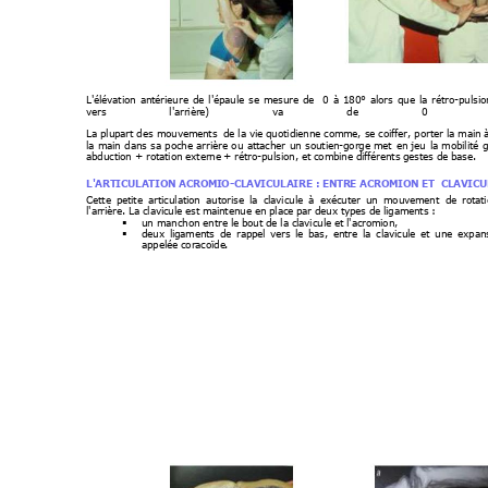
L'élévation 
antérieure 
de 
l'épaule 
se 
mesure 
de  
0 
à 
180° 
alors 
que 
la 
rétro-pulsio
vers 
l'arrière) 
va 
de 
0 
La 
plupart des 
mouvements
de la 
vie quotidienne comme, 
se coiffer, 
porter la 
main à
la 
main 
dans 
sa 
poche 
arrière 
ou 
attacher 
un 
soutien-gorge 
met 
en 
jeu 
la 
mobilité 
g
abduction + rotation externe
 + rétro-pulsion, et combi
ne différents gestes de base. 
L'ARTICULATION ACROM
IO-CLAVICULAIRE : ENT
RE ACROMION ET  C
LAVICU
Cette 
petite 
articulation 
autorise 
la 
clavicule 
à 
exécuter 
un 
mouvement 
de 
rotat
l'arrière. La clavicule est mai
ntenue en place par deux type
s de ligaments : 

un manchon entre le b
out de la clavicule et l'acromi
on,  

deux 
ligaments 
de 
rappel 
vers 
le 
bas, 
entre 
la 
clavicule 
et 
une 
expans
appelée coracoïde
. 