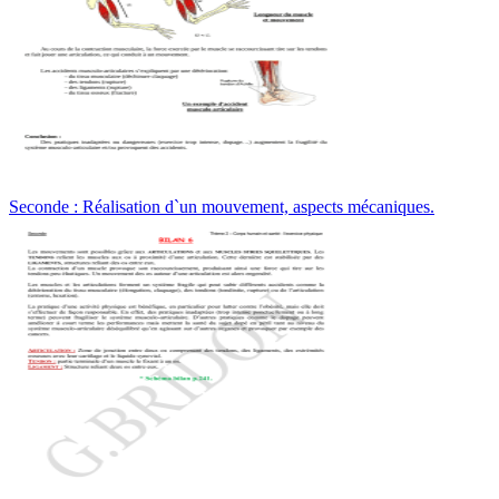
Seconde : Réalisation d`un mouvement, aspects mécaniques.