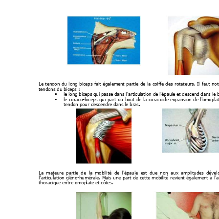
Le 
tendon 
du 
long 
biceps 
fait 
également 
partie 
de 
la 
coiffe 
des 
rotateurs. 
Il 
faut 
not
tendons du biceps : 

le long biceps qui passe d
ans l'articulation de l'épaule
 et descend dans le b

le 
coraco-biceps 
qui 
part 
du
bout 
de 
la 
coracoïde 
expansion 
de 
l'omoplat
tendon pour descendr
e dans le bras. 
La 
majeure 
partie 
de  la 
mobilité 
de 
l'épaule  e
st 
due 
non  aux 
amplitudes 
dével
l'articulation 
gléno-humérale. 
Mais 
une 
part 
de 
cette 
mobilité 
revient 
également 
à 
l'
thoracique entre omop
late et côtes. 