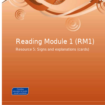
Reading Module 1 (RM1) 
Resource 5: Sign
s and explanations
 (cards)