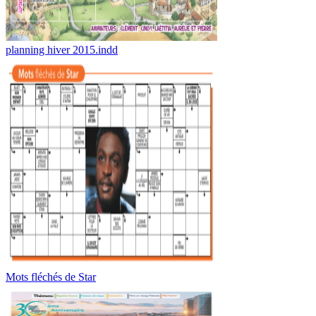
planning hiver 2015.indd
Mots fléchés de Star