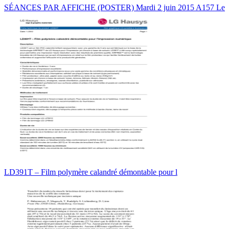
SÉANCES PAR AFFICHE (POSTER) Mardi 2 juin 2015 A157 Le
LD391T – Film polymère calandré démontable pour l