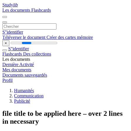
Study
lib
Les documents
Flashcards
S''identifier
Téléverser le document
Créer des cartes mémoire
×
S''identifier
Flashcards
Des collections
Les documents
Dernière Activité
Mes documents
Documents sauvegardés
Profil
Humanités
Communication
Publicité
file title to be applied here – over 2 lines
in necessary