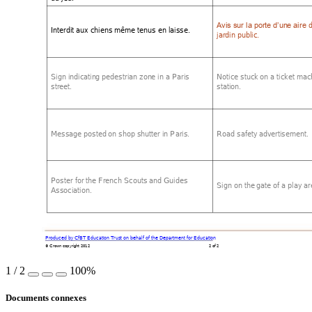
 
Avis sur la porte d’un
e aire
Interdit aux chiens
 même tenus
 en laisse. 
jardin public.
Sign indicatin
g pedestrian zon
e in a Paris 
Notice stuc
k on a ticket mac
street. 
station. 
Message posted
 on shop shut
ter in Paris. 
Road safety
 advertisement. 
Poster for the F
rench Scouts and
 Guides 
Sign on the 
gate of a play
 ar
Association. 
Produced b
y CfBT Education Trust o
n behalf of the Dep
artment for Educati
on
© Crown copyright 2012 
2 of 2 
1
/
2
100%
Documents connexes