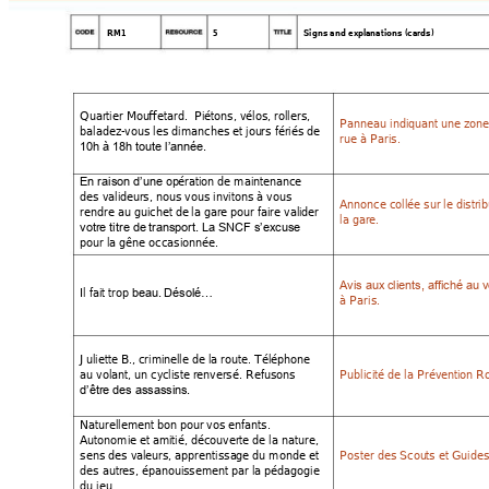
RM1 
5 
Signs and expla
nations (cards)
Quartier Mou
ffetard.  Piétons, v
élos, rollers, 
Panneau indiquant
 une zone
baladez
-vous les dimanches et jou
rs fériés de
rue à Paris. 
10h à 18h toute l’an
née.
op
ération de maintenan
ce 
En raison d’une 
des valide
urs, nous vous inv
itons à vous 
Annonce collée sur
 le distri
rendre au guichet de
 la gare pou
r faire vali
der 
la gare. 
votre titre de 
transport. La SNC
F s’excuse 
pour la gêne occasion
née.  
Avis aux
 clients, affiché au
 
Il fait trop 
beau.
 Désolé…
à Paris. 
Juliette B., criminel
le de la rou
te. Téléphone 
au volant, un cy
cliste renv
ersé. Refusons 
Publicité de la Prév
ention R
d’être des assassi
ns.
Naturellement bon pou
r vos enfants
.
Autonomie et ami
tié, découv
erte de la nature,
sens des val
eurs, apprentissa
ge du monde et
Poster des Scou
ts et Guide
des autres, épanoui
ssement par l
a pédagogie 
du jeu. 