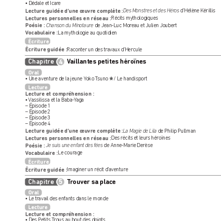
• Dédale et Icar
e
Lecture guidée d’une œuvr
e complète :
Des Monstres et des Hér
os
 d’Hélène Kérillis
Lectures per
sonnelles en réseau :
Récits mythologiques
Poésie :
Chanson du Minotaure
 de Jean-Luc Mor
eau et Julien Joubert
V
ocabulair
e :
 La mythologie au quotidien
Écriture
Écriture guidée :
 Raconter un des tr
avaux d’Hercule
V
V
aillantes petites héroïnes
aillantes petites héroïnes
Chapitre
4
Oral
• Une aventur
e de la jeune Y
oko T
suno 
 / Le handisport
Lecture
Lecture et compr
éhension :
• 
V
assilissa et la Baba-
Y
aga
– Épisode 1
– Épisode 2
– Épisode 3
– Épisode 4
Lecture guidée d’une œuvr
e complète :
La Magie de Lila
 de Philip Pullman
Lectures per
sonnelles en réseau :
Des récits et leur
s héroïnes
Poésie :
Je suis une enfant des fées
 de Anne-Marie Derèse
V
ocabulair
e :
 Le cour
age
Écriture
Écriture guidée :
 Imaginer un récit d’a
venture
T
T
rouv
rouv
er sa place
er sa place
Chapitre
5
Oral
• Le tr
avail des enfants dans le monde
Lecture
Lecture et compr
éhension :
• Des Petits T
rous au bout des doigts