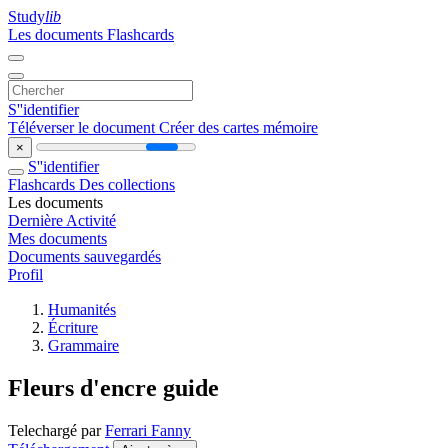
Study
lib
Les documents
Flashcards
S''identifier
Téléverser le document
Créer des cartes mémoire
×
S''identifier
Flashcards
Des collections
Les documents
Dernière Activité
Mes documents
Documents sauvegardés
Profil
Humanités
Écriture
Grammaire
Fleurs d'encre guide
Telechargé par
Ferrari Fanny