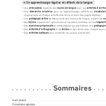
 Un apprentissage r
égulier et réfléchi de la langue
➜
 Une 
articulation
 explicite des 
leçons de langue
 avec les 
activités d’écritu
–
Une 
démarche novatrice
 pour un apprentissage r
éfléchi du 
vocabulair
–
chaque texte et chaque activité d’écriture,
 et dans des pages dédiées.
 Une 
pédagogie active
 de découverte des notions de langue,
 à partir de 
co
–
 Des 
leçons
 à apprendr
e, rigour
euses et visuelles, centr
ées sur les 
régulari
–
 Des 
exer
cices progressifs
 et méthodiques qui permettent une 
pédagogie 
–
 Des 
activités d’orthographe
 et de 
dictée
 en lien étr
oit avec chaque leçon 
–
 Des 
activités ludiques
 pour conforter les acquis autrement.
–
Sommair
es
A
vant-pr
opos  
.........................................................................
Présentation génér
ale  
.................................................................