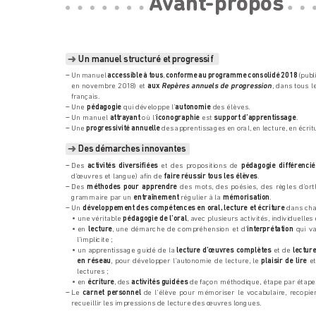
A
vant-pr
opos
 Un manuel structuré et pr
ogressif
➜
Un manuel 
accessible à tous
, 
conforme au programme consolidé 2018
 (pub
–
Repèr
es annuels de progression
en novembre 2018) et 
aux 
,
 dans tous l
fr
ançais.
 Une 
pédagogie
 qui développe l’
autonomie
 des élèves.
–
 Un manuel 
attra
yant
 où l’
iconographie
 est 
support d’appr
entissage
.
–
Une 
progressivité annuelle
 des apprentissages en or
al,
 en lecture, en écrit
–
 Des démarches innovantes
➜
Des 
activités diversifiées
 et des pr
opositions de 
pédagogie différencié
–
d’œuvres et langue) afin de 
fair
e réussir tous les élèves
.
Des 
méthodes pour apprendre
 des mots,
 des poésies, des r
ègles d’or
–
gr
ammaire par un 
entraînement
 r
égulier à la 
mémorisation
.
 Un 
développement des compétences en or
al
,
 lecture et écriture
 dans cha
–
•
une véritable 
pédagogie de l
’oral
, a
vec plusieurs activités, individuelles 
•
en 
lecture
,
 une démarche de compr
éhension et d’
interprétation
 qui va
l’implicite;
•
un apprentissage guidé de la 
lectur
e d’œuvres complètes
 et de 
lectur
en réseau
,
 pour développer l’autonomie de lecture,
 le 
plaisir de lire
 e
lectures ;
•
en 
écriture
,
 des 
activités guidées
 de façon méthodique, étape par étape
Le 
carnet per
sonnel
 de l’élève pour mémoriser le vocabulair
e, r
ecopie
–
recueillir les impr
essions de lecture des œuvr
es longues.