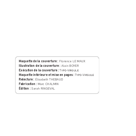
Maquette de la couverture :
 Flor
ence LE MAUX
Illustration de la couv
erture :
 Alain BOYER
Exécution de la couvertur
e :
 T-
V

Maquette intérieure et mise en pages :
 T
-
V
Relectur
e :
 Élisabeth THEBAUD
F
abrication :
 Mar
c CHALMIN
Édition :
 Sar
ah RINGEV
AL