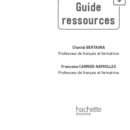
Guide
r
essources
Chantal BERT
A
GNA
Pr
ofesseur de franç
ais et formatrice
F
rançoise CARRIER-NA
YROLLES
Pr
ofesseur de franç
ais et formatrice