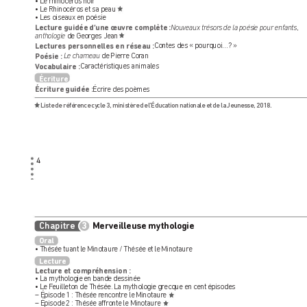
• Le rhinocéros noir
• Le Rhinocéros et sa peau 
• Les oiseaux en poésie
Lecture guidée d’une œuvr
e complète :
Nouveaux trésor
s de la poésie pour enfants
,
anthologie
 de Georges Jean 
Lectures per
sonnelles en réseau :
Contes des « pourquoi…
 ? »
Poésie :
Le chameau
 de Pierre Cor
an
V
ocabulair
e :
 Car
actéristiques animales
Écriture
Écriture guidée :
 Écrire des poèmes
 Liste de référence cy
cle 3, ministère de l
’Éducation nationale et de la Jeunesse, 2018.
4
Merveilleuse m
Merveilleuse m
ythologie
ythologie
Chapitre
3
Oral
• Thésée tuant le Minotaur
e / Thésée et le Minotaure
Lecture
Lecture et compr
éhension :
• La mythologie en bande dessinée
• Le F
euilleton de Thésée. La m
ythologie grecque en cent épisodes
– Épisode 1 : Thésée r
encontre le Minotaur
e 
– Épisode 2 : Thésée affr
onte le Minotaure 