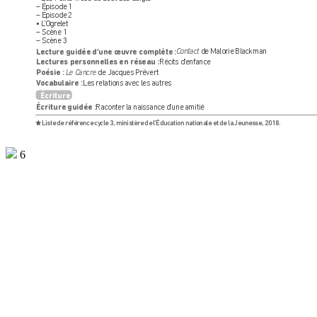
– Épisode 1
– Épisode 2
• L
’Ogr
elet
– Scène 1
– Scène 3
Lecture guidée d’une œuvr
e complète :
Contact
 de Malorie Blackman
Lectures per
sonnelles en réseau :
Récits d’enfance
Poésie :
Le Cancre
 de Jacques Pr
évert
V
ocabulair
e :
 Les relations a
vec les autres
Écriture
Écriture guidée :
 Raconter la naissance d’une amitié
 Liste de référence cy
cle 3, ministère de l
’Éducation nationale et de la Jeunesse, 2018.
6