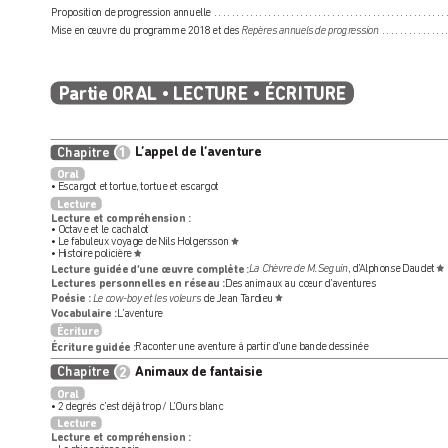
Proposition de pr
ogression annuelle 
...................................................
Mise en œuvre du pr
ogramme 2018 et des 
Repèr
es annuels de progr
ession
 ..............
P
artie ORAL 
 LECTURE 
 ÉCRITURE
•
•
L
L
’appel de l’av
’appel de l’a
venture
enture
Chapitre
1
Oral
• Escar
got et tortue, tortue et esc
argot
Lecture
Lecture et compr
éhension :
• Octave et le cachalot
• Le fabuleux voyage de Nils Holgersson 
• Histoire policièr
e 
Lecture guidée d’une œuvr
e complète :
La Chèvre de M.
 Seguin
, d’
Alphonse Daudet 
Lectures per
sonnelles en réseau :
Des animaux au cœur d’aventur
es
Poésie :
de Jean T
ardieu 
Le cow-boy et les voleurs
V
ocabulair
e :
 L
’aventur
e
Écriture
Écriture guidée :
 Raconter une aventur
e à partir d’une bande dessinée
Animaux de fantaisie
Animaux de fantaisie
Chapitre
2
Oral
• 2 degrés c’est déjà tr
op / L
’Ours blanc
Lecture
Lecture et compr
éhension :