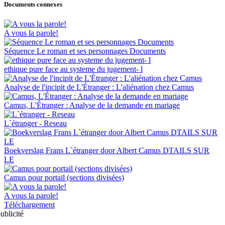
Documents connexes
A vous la parole!
Séquence Le roman et ses personnages Documents
ethique pure face au systeme du jugement- l
Analyse de l'incipit de L'Étranger : L'aliénation chez Camus
Camus, L'Étranger : Analyse de la demande en mariage
L`étranger - Reseau
Boekverslag Frans L`étranger door Albert Camus DTAILS SUR
LE
Camus pour portail (sections divisées)
A vous la parole!
Téléchargement
ublicité