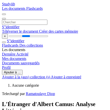
Study
lib
Les documents
Flashcards
S''identifier
Téléverser le document
Créer des cartes mémoire
×
S''identifier
Flashcards
Des collections
Les documents
Dernière Activité
Mes documents
Documents sauvegardés
Profil
Ajouter à ...
Ajouter à la (aux) collection (s)
Ajouter à enregistré
Aucune catégorie
Telechargé par
Ramatoulaye Diop
L'Étranger d'Albert Camus: Analyse