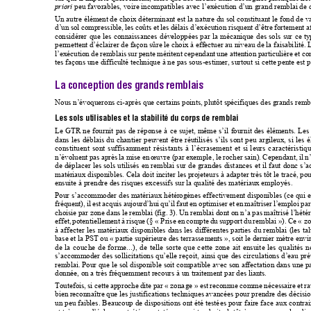
 peu favorables, voire incompatibles avec l’exécution d’un grand 
remblai de q
priori
Un autre élément de choix déterminant est la nature
 du sol constituant le fond de va
d’un sol compressible, les coûts et le
s délais d’exéc
ution risquent d’être fortement a
considérer que les connaissances 
dé
veloppées par la mécanique
 des sols sur ce t
permettent d’éclairer de façon sû
re le choix à effectuer au niveau
 de la faisabilité.
l’exécution de remblais sur pente méritent cependan
t une attention particuliè
re et co
tes façons une difficulté technique à ne pas sous-estimer, surtout si cette pente est p
La conception des grands remblais
Nous n’évoquerons ci-après que certains poi
nt
s, plutôt spécifiques des grands rembl
Les sols utilisables et la stabilité du corps de remblai
Le GTR ne fournit 
pas de réponse à ce
 sujet, mê
me s’il fournit des élém
ents. Les
dans les déblais du chantier peuven
t être réutilisés s’ils sont peu ar
gileux, si les 
constituent sont suffisamment résistants à l’éc
rasement et si 
leurs caractéristi
n’évoluent pas après la mise en œuvre (par exemple
,
 le rocher sain). Cependant, il n
de déplacer les sols utilisés en 
remblai sur de grandes distances 
et il faut donc s
matériaux disponibles. Cela doit inciter les projeteu
rs à adapter très tôt le tracé, po
ensuite à prendre des risques excessifs 
sur la qualité des matériaux em
ployés. 
Pour s’accommoder des matériaux hétérogènes effec
tivement disponibles (ce 
qui e
fréquent), il est acquis aujourd’hui qu
’il faut en optimiser et en maîtriser l’emploi par
choisie par zone dans le remblai (fig. 3). Un rembla
i dont on n’a pas maîtrisé l’hété
effet, potentiellement à risque (§
«
P
rise en compte
 du support 
du remblai
»). Ce «
zo
à affecter les matériaux disponibles dans les différe
ntes parties du remblai (l
es ta
base et la PST ou « partie supérieure des terrasse
me
nts », soit le dernier mètre envi
de la couche de forme...), de 
telle sorte que cette zone ait 
ensuite les qualités 
s’accommoder des sollicitations qu’elle reç
oit, ains
i que des circulations d’eau pré
remblai. Pour que le sol disponib
le soit compatible avec son affect
ation dans une 
p
donnée, on a très fréquemment recours à un traitement par des liants.
Toutefois, si cette approche dite
 par «
zona
ge
» 
est reconnue
 comme nécessaire et rat
bien reconnaître que les justifi
cations techniques avancées pour pr
endre des dé
cisi
un peu faibles. Beaucoup de dispositions ont été te
stées pour faire face aux contrai