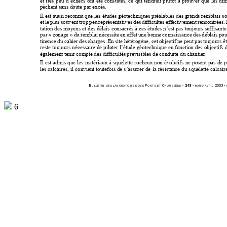
et très peu d’échecs ont été constatés, ce qui 
tendrait plutôt à prouver que les d
pèchent sans doute par excès.
Il est aussi reconnu que les étud
es géotechniques préalables des grands remblais so
et le plus souvent trop peu représentatives des di
fficultés effectivement re
ncontrées.
tation des moyens et des délais consacrés à ces étud
es n’est pas toujours suffisant
par «
zonage
» du remblai nécessite
 en effet une bonne connaissance des déblais pour
tinence du cahier des charges
. En site hétérogène, ce
t objectif ne peut pas toujours êtr
reste toujours nécessaire de piloter l’étude géotec
hnique en fonction des objectifs
 
également tenir compte de
s difficultés prévisibles 
de conduite du chantier.
Il est admis que les matériaux à squelette rocheu
x non évolutifs ne posent
 pas de 
les calcaires, il convient toutefois de s’assurer de 
la résistance du s
quelette 
calcair
B
 P
 C
 - 
243
 - 
-
 2003 - 
ULLETIN
DES
LABORA
TOIRES
DES
ONTS
ET
HAUSSÉES
MARS
AVRIL
6