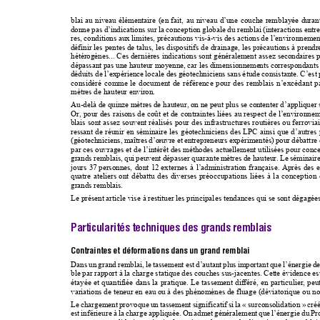
blai au niveau élémentaire (en fait, au niveau 
d’une couche remblayée du
ran
donne pas d’indic
ations sur la conception 
globale 
du remblai (interactions entr
res, conditions aux limites, précautions vis-à-vis de
s actions de l’environnem
en
définir les pentes de talus, les dispositifs de
 drai
nage, les précautions à prendre
hétérogènes... Ces dernières indica
tions sont généralement assez se
condaires 
dépassant pas une hauteur moyenne, car les dimens
ionnements correspondants 
déduits de l’expérience loc
ale des géotechniciens sans é
tude consistante. C’est 
considéré comme le document de référence pour 
des remblais n’excédant p
mètres de hauteur environ. 
Au-delà de quinze mètres d
e hauteur, on ne peut plus se con
tenter d’appliquer
Or, pour des raisons de coût et de contraintes li
ées au respect de l’environne
blais sont assez souvent réalisés pour des infrastru
ctures routières ou ferroviair
ressant de réunir en séminaire les géotechniciens
 des LPC ainsi que d’autres 
(géotechniciens, maîtres d’œuvre et entrepreneurs 
expérimentés) pour débattre
par ces ouvrages et de l’intérêt des méthodes actuellement utilisées pour conce
grands remblais, qui peuv
ent dépasser quarante mètres de hauteu
r. Le séminair
jours 37
personnes, dont 12
externes à l’administ
ration française. Après des e
quatre ateliers ont débattu des diverses préoccupati
ons liées à la conception 
grands remblais. 
Le présent article vise à restituer
 les principale
s tendances qui 
se sont dégagées
Particularités techniques des grands remblais
Contraintes et déformations dans un grand remblai
Dans un grand remblai, le tassement est d’autant
plus important que l’énergie de
ble par rapport à la charge statique des c
ouches 
sus-jacentes. Cette évidence est
étayée et quantifiée dans la pratique. Le tassement di
fféré, en particulier, peu
variations de teneur en eau
 ou à des phénomènes de fluage (déviato
rique ou no
Le chargement provoque un tassement significatif 
si la «
surconsolida
tion
» cré
est inférieure à la charge appliquée. On admet gé
néralement que l’énergie
 du
 Pr