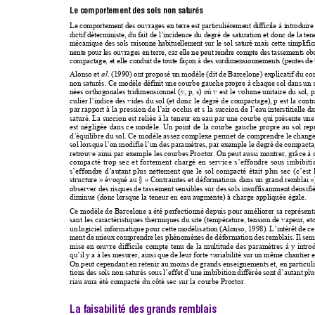
Le comportement des sols non saturés
Le comportement des ouvrages en terre est 
particulièrement difficile 
à introduir
dictif déterministe, du fait de l’inci
dence du degré de saturation et donc de la ten
mécanique des sols raisonne habitu
ellement sur le sol saturé mais 
cette simplific
nente pour les ouvrages 
en terre, car elle ne peut re
ndre compte des tassements
obs
compactage, et elle conduit de toute façon à des surd
imensionnements (pentes de t
Alonso et
. (1990) ont proposé un modè
le (dit de Barcelone) explicatif du c
 al
non saturés. Ce modèle définit une cou
rbe gauche propre à chaqu
e sol dans un
nées orthogonales tridimension
nel (v, p, s) où v es
t le volume unitaire du so
l, 
culier l’indice des vides du sol (e
t donc le degré de compactage), 
p est la cont
par rapport à la pression de l’air occlus et s la 
succion de l’eau interstitie
lle d
saturé. La succion est reliée à la teneur en e
au pa
r une courbe qui présente une 
est négligée dans ce modèle. Un point de la co
urbe gauche propre au sol repr
d’équilibre du sol. Ce modèle assez complexe pe
rmet de comprendre le change
sol lorsque l’on modifie l’
un des paramètres, par ex
emple le degré de compacta
retrouve ainsi par exemple les cour
bes Proctor. On peut aussi montre
r, grâ
ce à 
compacté trop sec et fortement ch
argé en service s’effondre so
us imbibiti
s’effondre d’autant plus nettement que le sol co
mpacté était plus
 sec (c
’est 
structure » évoqué au 
§ «
Contraintes et déformatio
ns dans un grand remblai
»
observer des risques de tassement sensibles sur d
es sols insuffisamment densifié
diminue (donc 
lorsque la teneur en ea
u augmente) à charge appliquée égale. 
Ce modèle de Barcelone a été perfectionné de
puis 
pour améliorer sa représenta
sant les caractéristiques thermiques du site (tempéra
ture, tension de vapeur, 
et
un logiciel informatique pour ce
tte modélisation (Alonso, 1998). L’
intérêt de c
ment de mieux 
comprendre les p
hénomènes de d
éformation des re
mblais. Il se
mise en œuvre difficile compte tenu de la multitu
de des paramètres à y introd
qu’il y a à les mesurer, ainsi que de leur forte variabilité sur un même chantier 
On peut cependant en retenir au moins de grands 
ens
eignements et, en par
ticul
tions des sols non saturés sous l’effet d’une imbibition
 différée sont d’autant plu
riau aura été compacté du côté sec sur la courbe Proctor.
La faisabilité des grands remblais