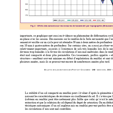
-50
-60
-70
129,241 
129,222 129,185 
129,148 
Fig. 2 - Effets des saisons sur les mesu
res de tassement par topographie (Mieussens
importante, ce graphique met aussi
 en évidence un phénomène de 
déformation cycli
en phase avec les saisons. Des me
sures sur le remblai de la Jorle 
ont montré que l’a
sement réversible sur un cy
cle pouvait atteindre 30 mm à deux mètres de profon
deur 
ron 10 mm à quatre mètres de profondeur. 
Sur certa
ins sites, on a aussi pu observe
relativement importants, associés à l’existence de 
sols très humides lors de la m
devenus trop humides à la faveur de circulatio
ns 
d’eau mal maîtrisées dans le rembl
était mal compacté et donc plus perméable. Ce
s tassements, parfois ap
pelés «
e
structure
» semble
nt souvent minim
es en début d’exploitation du remb
lai et sont 
plusieurs années, mais ils se poursuivent encore de nombreuses anné
es plus tard.
B
 P
 C
 - 
243
 - 
-
 2003 - 
ULLETIN
DES
LABORA
TOIRES
DES
ONTS
ET
HAUSSÉES
MARS
AVRIL
La stabilité d’un sol compacté en remblai peut s’évaluer d’apr
ès la géométrie 
naissant les caractéristiques de rési
stance au cisaillement du sol. Il s’avère que 
’
 obtenu en remblai peut être
 nettement plus fa
ible que celui qu’avait le m
extraction et que la cohésion du 
sol dépend du
 degré de saturation. On en déd
ui
téristiques mécaniques d’un sol argileux mis en 
remblai peuvent parfois êt
re m
les circulations d’eau sont mal contrôlées.