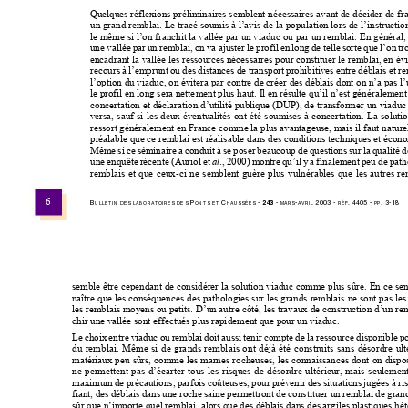
Quelques réflexions préliminaires semblent 
nécessai
res avant de décider de fr
un grand remblai. Le tracé soumis à 
l’avis de la population lors de l’instructio
le même si l’on franchit la vallée par un viaduc ou par un remb
lai. En général,
une vallée par un rembla
i, on va ajuster le profil en 
long de telle sorte que l’on
 tr
encadrant la vallée les ressources nécess
aires pour 
constituer le remblai, en é
recours à l’emprunt ou des distanc
es de transport prohibitives entre débl
ais 
et re
l’option du viaduc, on
 évitera par contre de créer des déblais don
t on n’a pas l
le profil en long sera nettement plus haut. Il en 
résulte qu’il n’est généralement
concertation et déclaration d’utilité
 publique (DUP), de transforme
r un viaduc
versa, sauf si les deux éventualités ont été soum
ises à concertation. La soluti
ressort généralement en France comme la plus avan
tageuse, mais il faut na
ture
préalable que ce remblai est réalisable dans des conditions techniques et écon
Même si ce séminaire a conduit à se poser beaucoup 
de questions sur la qualité d
une enquête récente (Auriol et 
., 2000) montre qu’il y
 a finalement peu 
de path
al
remblais et que ceux-ci ne semblent guère plus 
vulnérables que les autres r
6
B
 P
 C
 - 
243
 - 
-
 2003 
- 
. 4405 - 
. 3-18
ULLETIN
DES
LABORATOIRES
DE
S
ONTS
ET
HAUSSÉES
MARS
AVRIL
RÉF
PP
semble être cependant de considérer
 la solution viaduc
 comme plus sûre. En ce sens
naître que les conséquence
s des pathologies sur les 
grands remblais ne sont pas le
les remblais moyens ou petits. D’un autre côté, l
es travaux de construction d’un re
chir une vallée sont effectués 
plus rapidement que po
ur un viaduc.
Le choix entre viaduc ou remblai 
doit aussi tenir compte de la ress
ource dispon
ible 
po
du remblai. Même si de grands 
remblais ont déjà été construits 
sans désordre ult
matériaux peu sûrs, comme les marnes rocheuses,
 les connaissances dont on dispo
ne permettent pas d’écarter tous les risques de 
désordre ultérieur, mais
 seulemen
maximum de précautions, pa
rfois coûteuses, pour prév
enir des situations jugées à ri
fiant, des déblais dans une roche 
saine permettront de constituer un 
remblai 
de grand
sûr que n’importe quel rem
blai, 
alors que des déblais dans des ar
giles plastiques hé