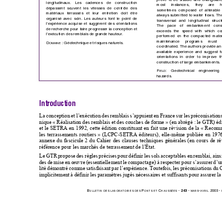
longitudinaux. Les cadenc
es de constru
ction
most instances, they are he
dépassent souvent les vitesses de contrôle des
sometimes composed of alterable 
matériaux terrassés et leur entretien d
oit être
always submitted to water flows. Th
organisé avec soin. Les auteurs font le point de
transversal and longitudinal
 struct
l’expérience acquise et 
suggèrent des orienta
tions
The pace of embankme
nt cons
de recherche pour faire pr
ogresser la conception et
exceeds the speed with which co
l’exécution des remblais de grande hauteur. 
performed on the compacted mater
maintenance programs must b
D
: Géotechnique et risqu
es naturels.
OMAINE 
coordinated. The authors provide an
available experience and 
suggest f
orientations in order to improve t
construction of large embankments.
F
: 
Geotechnical engineering
IELD
hazards.
Introduction
La conception et l’exécution des remblais s’appuient 
en France sur les préconisation
nique « Réalisation des 
remblais et des couche
s de
 forme » (en abrégé : le 
GTR) édi
et le SETRA en 1992, cette édition constituant en
 fait une révision de la «
Recomm
les terrassements routiers
» (LCPC-SETRA éditeurs), 
elle-même publiée en 197
annexe du fascicule
2 du Cahier
 des clauses technique
s générales (en cours de r
référence pour les marchés 
de terrassement de l’État.
Le GTR propose des règles précises pour définir l
es sols acceptables en remblai, ains
des de mise en œuvre (essentielle
ment le compacta
ge) à respecter pour s’assurer d’u
lité démontré comme satisfaisant 
par l’expérience. Toutefois, l
es préconisations du
implicitement à définir les paramètres jugés nécessa
ires et suffisants pour assurer l
B
 P
 C
 - 
243
 - 
-
 2003 - 
ULLETIN
DES
LABORA
TOIRES
DES
ONTS
ET
HAUSSÉES
MARS
AVRIL