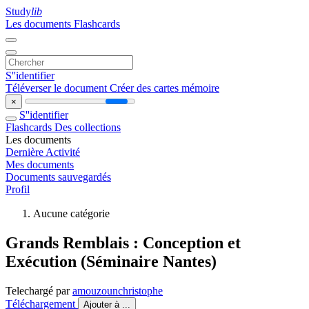
Study
lib
Les documents
Flashcards
S''identifier
Téléverser le document
Créer des cartes mémoire
×
S''identifier
Flashcards
Des collections
Les documents
Dernière Activité
Mes documents
Documents sauvegardés
Profil
Aucune catégorie
Grands Remblais : Conception et
Exécution (Séminaire Nantes)
Telechargé par
amouzounchristophe
Téléchargement
Ajouter à ...