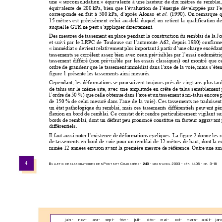
une «
surconsolid
ation
» équivalente à un
e hauteur 
de dix mètres de remblai,
équivalente de 200
kPa, bien que 
l’évaluation de 
l’énergie développée par l’
corresponde en fait à 500
kPa, d’après Alonso et 
 (1990). On remarque 
q
al.
15
mètres est précisément ce
lui au-d
elà duquel on retient la qualification d
auquel le GTR ne peut s’appliq
uer directement. 
Des mesures de tassement en place pendant la cons
truction du remblai de la Jo
et suivi par le LRPC
 de Toulouse sur l’autorout
e A62, 
depuis 1980) confirme
«
immédiat
» devient relativement plus important à 
partir d’une charge excédan
tassements se corrèlent assez bien avec ceux prévis
ibles par l’essai oedométriq
tassement différé (non prévisible par les essais 
classiques) ont mo
ntré qu
e ce
ordre de grandeur que le tassement immédiat dans 
l’axe de la voie, mais s’éte
figure 1 présente les tassements ainsi mesurés.
Cependant, les déformations se poursu
ivent toujours près de vingt ans 
plus tard
de talus s
ur le même site, a
vec une amplitu
de en 
crête de talus sensibleme
nt
l’ordre de 50
%) que celle
 obtenue dans l’axe et un 
tassement à mi-talus encore p
de 150 % de celui mesuré dans l’ax
e de la voie
). Ces tasse
ments ne traduisent
un état pathologiqu
e du remblai,
 mais ces tassements différentiels peuvent gén
flexion en bord de remblai. Ce 
constat doit rendre particulièrement 
vigilant s
bords de remblai, dont un défaut peu prononcé 
constitue un facteur aggrav
ant
différentiels.
Il faut aussi noter l’existence de déformations cy
cliques. La figure
2 donne 
les 
de tassements en bord de voie pour un remblai de 
12
mètres de haut, dont 
la c
minée 12 années environ avant la 
première mesure de référence. 
Outre une am
4
B
 P
 C
 - 
243
 - 
-
 2003 
- 
. 4405 - 
. 3-18
ULLETIN
DES
LABORATOIRES
DE
S
ONTS
ET
HAUSSÉES
MARS
AVRIL
RÉF
PP
juin
- 
nov
- 
avr
-
sept
-
févr
- 
juil
-
déc
- 
mai
- 
oct
-
mars
- 
août
-
jan