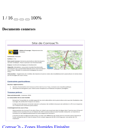
1
/
16
100%
Documents connexes
Corroac`h - Zones Humides Finistère