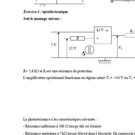
optoélectr
onique
E
xercice 
4
: 
Soit le montage suivant
:
12
V
–
∞
R
P
R 
+
5
V 
V
15
V 
S
R
R
= 
Ω
5,6 k
et 
est 
une résistance de protection. 
P 
V
V
L
’amplificateur opérationnel fonctionne en régime saturé 
 =  +14 V ou 
=
S
S
La photorésistance a les caractéristiques suivantes : 
Ω
-
Résistance inférieure à 500 
lorsqu’elle est éclairée. 
Ω
-
Résistance 
supérieure 
à 7 
k
lorsqu’elle 
est 
dans 
l’obscurité. 
On 
suppose 
la 