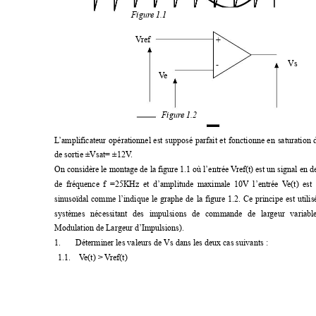
Figur
e 1
.1
V
ref 
+
Vs 
-
V
e 
Figur
e 
1.2
L
’amplificateur 
opérationnel 
est 
supposé 
parfait 
et 
fonctionne 
en 
saturation 
de sortie ±Vsat= ±12V
. 
On considère 
le montage 
de la 
figure 1.1 
où l’entrée 
V
ref(t) est un 
signal en d
de 
fréquence 
f 
=25KHz 
et 
d’amplitude 
maximale 
10V 
l’entrée 
V
e(t) 
est 
sinusoïdal 
comme 
l’indique 
le 
graphe 
de 
la 
figure 
1.2. 
Ce 
principe 
est 
utilis
systèmes 
nécessitant 
des 
impulsions 
de 
commande 
de 
lar
geur 
variabl
Modulation de Largeur d’Impulsions).
1.
Déterminer les valeurs de Vs dans les deux cas suivants : 
1.1.
V
e(t) > V
ref(t) 