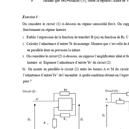
9.
Sachant que V
e(t)=8sin(ωt) [V], tracer la réponse l’allure de Vs
E
xercice 
3
:
On 
considère 
le 
circuit 
(1) 
ci
-dessous 
en 
régime 
sinus
oïdal 
forcé. 
On 
sup
fonctionnant en régime linéaire.   
Etablir l’expression de la fonction de transfert H (jω) en fonction de R
, C
1.
0
Calculer l’admittance 
d’entrée 
Y
e du 
montage. Montrer 
que c’est 
celle de 
2.
en parallèle dont on précisera la nature.   
On 
considère 
le 
circuit 
(2) 
ci-dessous, 
on 
suppose 
l’amplificateur 
idéal 
et 
f
3.
linéaire. a)  Exprimer l’admittance d’entrée 
Y
e’
 du circuit (2).   
b) 
On 
monte 
en 
parallèle 
le 
circuit 
(2) 
entre 
les 
bornes 
A
et 
M 
du 
circuit
l’admittance 
d’entrée 
Y
e’
’
de 
l’ensemble. 
A
quel
le 
condition 
obtient-on 
l’équiv
pure ?   