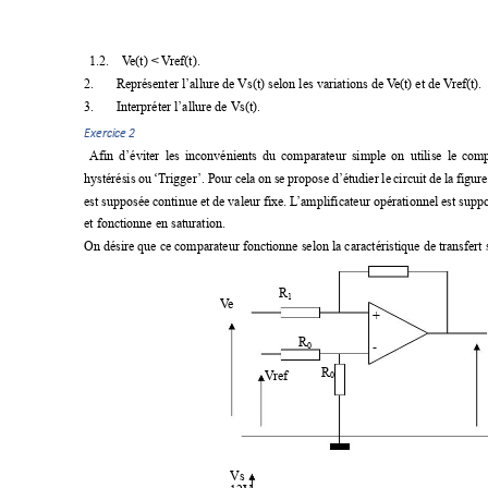
1.2.
V
e(t) < V
ref(t).
2.
Représenter l’allure de Vs(t) selon les variations de 
V
e(t) et de V
ref(t).
3.
Interpréter l’allure de Vs(t). 
Exercic
e 2
Afin 
d’éviter 
les 
inconvénients 
du 
comparateur 
simple 
on 
utilise 
le 
comp
hystérésis 
ou 
‘T
rigger
’. 
Pour 
cela 
on 
se 
propose 
d’étudier 
le 
circuit 
de 
la 
figure
est supposée 
continue et de 
valeur 
fixe. L
’ampli
ficateur opérationnel 
est suppo
et fonctionne en saturation. 
On désire que ce comparateur fonctionne selon la caractéristique de transfert s
R
1
V
e 
+
R
-
0
R
V
ref 
0
Vs 