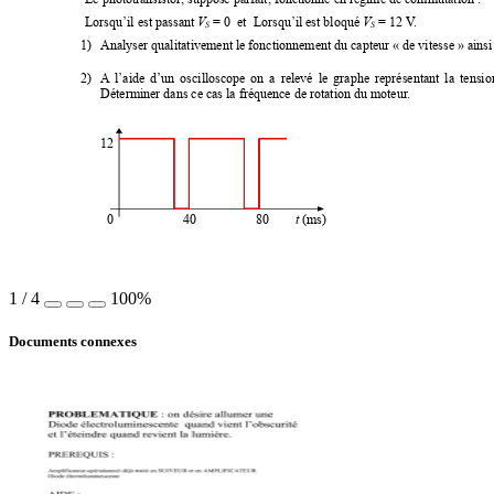
V
V
Lorsqu’il est passant 
= 0 
et 
 Lorsqu’il est bloqué 
 = 12 V
. 
S
S
1)
Analyser qualitativement le fonctionnement du capteur « de vitesse » ainsi 
2)
A
l’aide 
d’un 
oscilloscope 
on 
a 
relevé 
le 
graphe 
représentant 
la 
tensio
Déterminer dans ce cas la fréquence de rotation du moteur
. 
12
t
0                     40                  80        
(ms) 
1
/
4
100%
Documents connexes