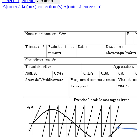
Téléchargement
Ajouter à ...
Ajouter à la (aux) collection (s)
Ajouter à enregistré
Noms et prénoms de 
 : 
F 
l’élève
Trimestre : 2 
Evaluation 
fin 
du
Date : 
Discipline : 
trimestre 
Electronique linéaire 
Compétence évaluée :  
Appréciations 
Travail de l’élève
Note/20 : 
Cote : 
CTBA 
CBA
CA
Visa
, nom 
et commentaires de 
Visa 
et 
no
Sceau de L’établissement
 : 
tuteur : 
l’enseignant
Exercice 1
: soit le montage suivant
V
e 