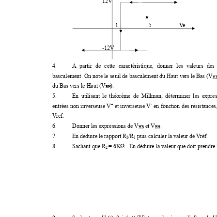
12
V 
1
5                   
V
e 
-
12
V 
4.
A
partir 
de 
cette 
caractéristique, 
donner 
les 
valeurs 
des 
basculement. On note 
le seuil de 
basculement du Haut 
vers le Bas 
(V
H
du Bas vers le Haut (V
). 
BH
5.
En 
utilisant 
le 
théorème 
de 
Millman, 
déterminer 
les 
expres
+
-
entrées 
non 
inverseuse 
V
et 
inverseus
e V
en 
fonction 
des 
résistances,
V
ref. 
6.
Donner les expressions de V
 et 
V
. 
HB
BH
7.
En déduire le rapport R
/R
 puis calculer la valeur de V
réf. 
2
1
8.
Sachant que R
= 6K
Ω
.  
En déduire la valeur que doit prendre
2 