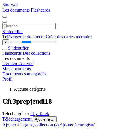
Study
lib
Les documents
Flashcards
S''identifier
Téléverser le document
Créer des cartes mémoire
×
S''identifier
Flashcards
Des collections
Les documents
Dernière Activité
Mes documents
Documents sauvegardés
Profil
Aucune catégorie
Cfr3prepjeudi18
Telechargé par
Lily Tarek
Téléchargement
Ajouter à ...
Ajouter à la (aux) collection (s)
Ajouter à enregistré