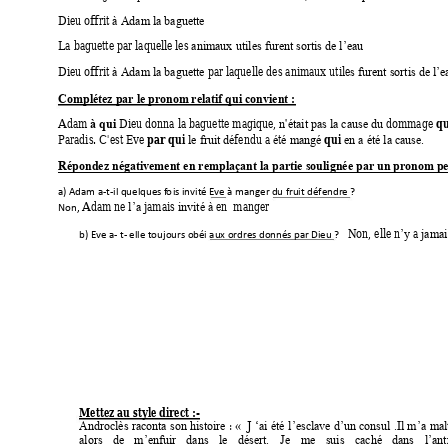
Dieu offrit 
à Adam la baguette
La baguette par laquelle
 les 
animaux
 utiles furent sortis de l’ea
u
Dieu offrit 
par laquelle des animaux utile
à Adam la baguette 
s furent sortis de l’e
Complétez par le pronom
 relatif qui convient :
qu
Adam 
 Dieu donna la baguette magique, 
dommage 
à qui
n'était pas la cause du 
par qui
qui
Paradis. C'est Eve 
fendu a 
t
le fruit dé
é
é mangé 
en a été la
 cause.
Répondez
négativement en remplaçant la partie soulignée par un prono
m pe
a) Adam a-t-
il quelques f
o
is invité
Eve 
à manger
du fruit dé
fendre
 ?
Adam ne 
 jamais 
 en  manger
Non, 
l’a
invité à
  Non, elle n
a 
b) Eve a- t- 
elle t
o
ujours ob
éi aux ordres donnés par
 D
ieu
 ? 
’y
jam
ai
Mettez
 au
 style direct :- 
 : 
J 
Androclès 
raconta 
son 
histoire
«
‘ai 
été 
l’esclave 
d’un 
consul 
.I
l 
m’a 
malt
alors 
de 
m’enfuir 
dans 
le 
désert. 
J
e 
me 
suis 
caché 
dans 
l’ant