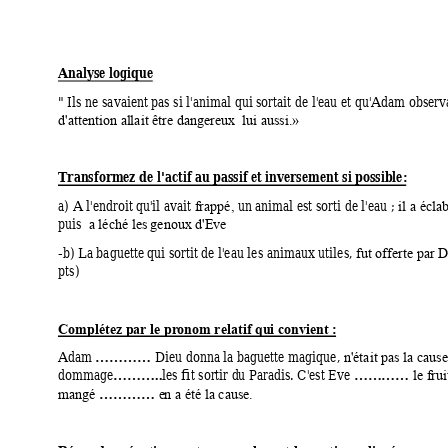
Analyse logique  
" Ils ne savaien
t pas si l'a
nimal qui 
sortait de l'ea
u et qu'Adam
 observ
d'attention al
lait être da
ngereux  lui aussi.»
Transform
ez de l'actif au pa
ssif et inver
sement si pos
sible: 
a) A l'endroit qu'
il avait 
 un a
nim
al est sorti de l'eau ; 
frappé,
il a écla
puis  
a léché les 
genoux d'Eve  
-b) La baguette 
qui sorti
t de l'eau les a
nimaux utiles, 
fut offerte par 
pts) 
Complétez par le pr
onom relatif qui c
onvient :
Adam
 Dieu donna la bag
uette magique, 
…………
n'était pa
s la cause
domm
age
les fit sortir d
u Paradis. C'est Eve 
………..
……
……
le fru
mangé 
…………
e
n a été la ca
use.