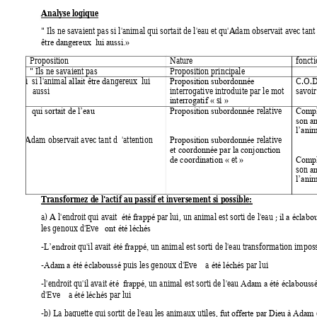
Analyse logique  
" Ils ne savaient pas si l'animal qui sortait de l'e
au et qu'Adam observait avec tant d
être dangereux  lui aussi.»
Proposition  
Nature 
foncti
" Ils ne savaient pas 
Proposition principale    
     i  
si
 l'animal 
angereux  lui 
C.O.D
allait être d
Proposition subordonnée 
aus   aussi  
interrogative introduite par le mot 
savoir
si
interrogatif «
»
et     
relative 
qui sortait de l’eau
Proposition subordonnée 
Compl
son an
l’anim
qu'Adam observait avec tant d  'attention   
relative 
Proposition subordonnée 
et coordonnée par la conjonction 
et
de coordination «
»
Compl
son 
an
l’anim
Transformez de l'actif au passif et inversement si possible: 
a) A l'endroit qu
i 
avait  
 par lui, un animal est sorti de l'eau ; 
été frappé
il a éclab
les genoux d'Eve   
ont été léchés 
-
 qu'il ava
it 
 un animal est sorti de l'eau transformation imposs
L’endroit
été
frappé,
-
 puis les genoux d'Eve    a 
s par lui  
Adam a été éclaboussé
été
léché
-l'endroit qu'il avait 
 un animal est sorti de l'eau 
été 
frappé,
Adam a été éclabouss
d'Eve    a 
s par lui  
été
léché
-b) La baguette qui sortit de l'eau les a
nim
aux utiles, 
fut offerte par Dieu à Adam 