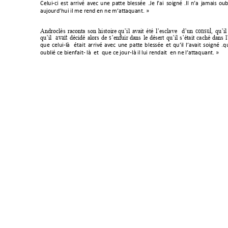
Celui-
ci 
est
arrivé 
avec 
une 
patte 
blessée 
.Je 
l’ai 
soigné 
.Il 
n’a 
jamais 
oub
aujourd’h
ui il me rend 
en ne m’att
aquant.
»
consul, 
Androclès 
raconta 
son 
hist
oire
qu’il 
ava
it 
été
l’esclave
d’un 
qu’il
avait 
s
qu’il 
décidé 
alors 
de 
’enfuir 
dans 
le 
désert
qu’il
s’
était
caché 
dans 
l
que 
celui-
là 
était
arrivé 
avec 
une 
p
atte 
b
lessée 
et 
q
u’il 
l’avait
soigné 
.q
u
oublié ce b
ienfait
- 
là 
 et  qu
e ce jour-
là
 il lui rend
ait  en 
ne l
’attaq
uant.
»