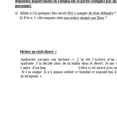
Répondez négat
ivement en 
remplaçant la p
artie soulignée 
par un
personnel: 
a)
Adam
 a-t-
il
Eve
 ?
quelques 
fois invité 
à manger du fr
uit défendre
b) Eve a- t- 
 ? 
elle 
toujours obéi aux ordre
s donnés par D
ieu
Mettez au style d
irect :-
 : 
J 
Androclès 
raconta 
son 
histoire
«
‘ai 
été 
l’esclave 
d’un 
maltraité. 
J’ai 
déci
dé 
alo
rs 
de 
m’
enfuir 
dans 
le 
désert. 
Je 
me 
-
l
’
a
n
t
r
e  d
’
un
 li
o
n.
    C
el
ui
ci 
est 
arri
vé 
avec 
u
.Je 
l’ai 
soigné 
.Il 
n’
a 
jamais 
oubl
ié 
ce 
bienfait 
et 
aujourd’hui 
il
m’
att
aquant.
»