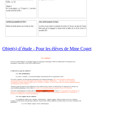
Objet(s) d`étude - Pour les élèves de Mme Coget