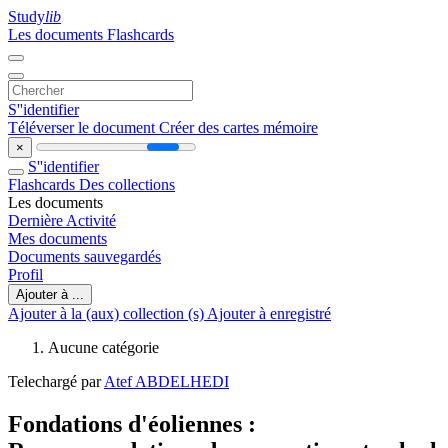
Study
lib
Les documents
Flashcards
S''identifier
Téléverser le document
Créer des cartes mémoire
×
S''identifier
Flashcards
Des collections
Les documents
Dernière Activité
Mes documents
Documents sauvegardés
Profil
Ajouter à ...
Ajouter à la (aux) collection (s)
Ajouter à enregistré
Aucune catégorie
Telechargé par
Atef ABDELHEDI
Fondations d'éoliennes :