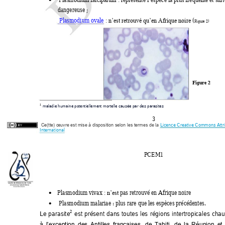
odium falciparum : représente l’espèce la plus fréque
nte et surt
dangereuse ; 
 Plasmodium ovale
 (
Figure 2)
: n’est retrouvé qu’en Afrique noire
Figure 2
1
maladie humaine
 potentiellemen
t mortelle cau
sée par des par
asites
3 
Licence Creative Commons Attrib
Ce(tte) œuvre est mise à disposition selon les termes de la
International
PCEM1 
Plasmodium vivax 
 pas retrouvé en Afrique noire  
: n’est

 Plasmodium malariae : plus rare que
 les espèces précédentes.

2
Le 
parasite
est 
présent 
dans 
toutes 
les 
régions 
intertropicales 
chau
à 
l’exception 
des 
A
ntilles 
françaises, 
d
e 
Tahiti, 
de 
la 
Réunion 
et 