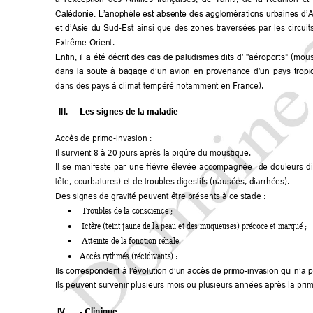
Calédonie. 
L’anophèle 
e
st 
absente 
des 
a
gglomérations 
ur
baines 
d’
-Est 
ainsi 
que 
des 
zones 
traversées 
p
ar 
les 
circuit
et 
d’Asie
du 
Sud
Extrême-Orient. 
" 
(mous
Enfin, 
il 
a 
été 
décrit 
d
es 
ca
s 
de 
paludismes 
dits 
d’ 
"aérop
orts
dans 
la 
soute 
à 
bagage 
d’un 
avion 
en 
provenance 
d’un 
pays 
tropi
dans des pays à climat tempéré notamment en France). 
III
. 
Les signes de la maladie 
Accès de primo-invasion : 
Il survient 8 à 20 jours après la piqûre du moustique. 
Il 
se 
manifeste 
par 
une 
fièvre 
élevée 
a
ccompagnée 
de 
douleurs 
di
tête, courbatures) et de troubles digestifs (nausées, diarrhées). 
Des signes de gravité peuvent être présents à ce stade : 
 Troubles de la conscience ; 

 Ictère (teint jaune de la peau et des muqueuses) précoce et marqué ; 

 Atteinte de la fonction rénale. 

Accès rythmés (récidivants) : 

-
Ils correspondent à l’évolution d’un accès de primo
invasion qui n’a p
Ils peuvent survenir plusieurs mois ou plusieurs années après la prim
IV
. 
- Clinique 