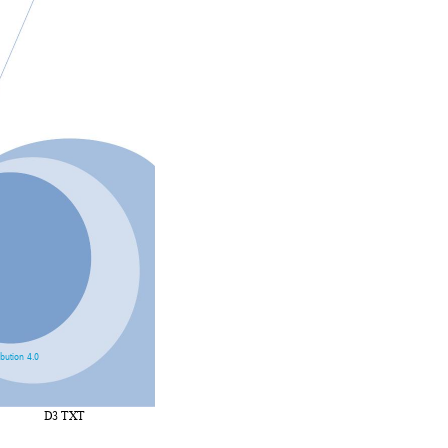
ution 4.0 
D3 TXT 