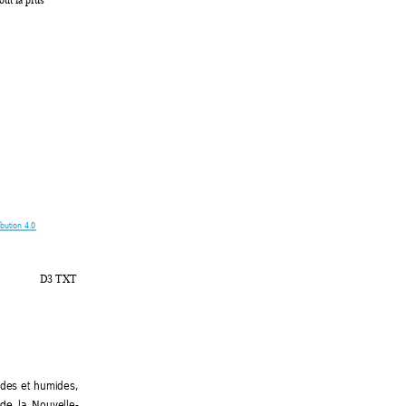
out la plus 
ution 4.0 
D3 TXT 
des 
et 
humides, 
la 
Nouvelle-
de  