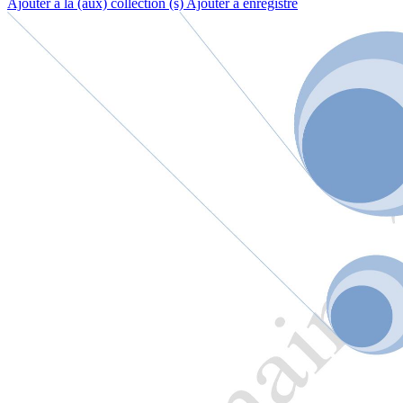
Ajouter à la (aux) collection (s)
Ajouter à enregistré