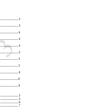
.......................... 
3
.......................... 
3
.......................... 
4
.......................... 
4
.......................... 
4
.......................... 
5
.......................... 
5
......................... 
5
.......................... 
6
......................... 
6
.......................... 
6
.......................... 
3 
.......................... 
3 
.......................... 
6 
.......................... 
7 