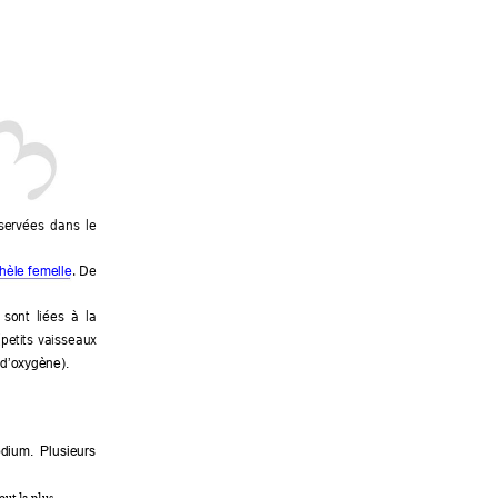
servées 
dan
s 
le 
. 
De 
hèle f
emelle
 
sont 
liées 
à  la
(petits 
vaisseaux 
 d’ox
ygène).
dium. 
Plusieurs 