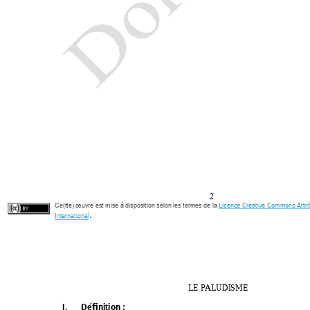
2 
Licence Creative Commons Attrib
Ce(tte) œuvre est mise à disposition selon les termes de la
.
Internatio
nal
LE PALUDI
SME 
I. 
 Définition : 