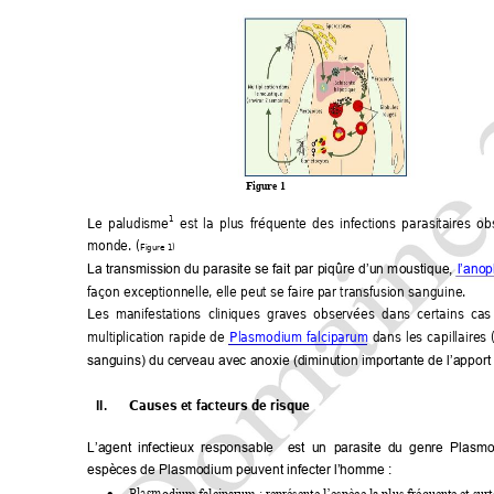
Figure 1
1
Le
paludisme
est 
la 
plus 
f
réquente 
des 
infections 
parasitaires 
ob
monde. (
Figure 1)
La 
transmission 
du 
parasite 
se 
fait 
par 
piqûre 
d
’un m
oustique, 
l’anop
façon exceptionnelle, elle peut se faire par trans
fusion sanguine.
Les 
manifestations 
cli
niques 
graves 
observées 
dans 
certains 
cas
multiplication 
rapide 
de 
Plasmodium 
falciparum
dans 
les 
capillaires 
sanguins) du cerveau avec anoxie (diminution importante de l’apport
II
. 
 Causes et facteurs de risque  
L’agent  in
fectieux 
respo
nsable 
  est 
un  par
asite 
du 
genre 
Plasmo
espèces de Plasmodium peuvent infecter l’homme :
Plasm
