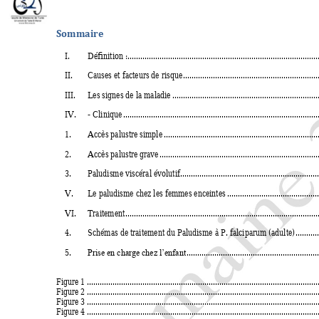
Sommaire 
I.
Définition : 
.........................................................................................
II.
Causes et facteurs de risque 
...............................................................
III.
Les signes de la maladie 
....................................................................
IV.
- Clinique 
...........................................................................................
1.
Accès palustre simple 
........................................................................
2.
Accès palustre grave 
..........................................................................
3.
Paludisme viscéral évolutif 
................................................................
V.
Le paludisme chez les femmes enceintes 
...........................................
VI.
Traitement 
..........................................................................................
4.
Schémas de traitement du Paludisme à P. falciparum (adulte) 
...........
5.
.............................................................
Prise en charge chez l’enfant
Figure 1 
............................................................................................................
Figure 2 
............................................................................................................
Figure 3 
............................................................................................................
Figure 4 
............................................................................................................