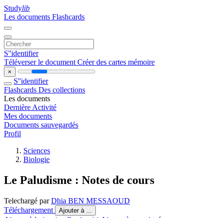
Study
lib
Les documents
Flashcards
S''identifier
Téléverser le document
Créer des cartes mémoire
×
S''identifier
Flashcards
Des collections
Les documents
Dernière Activité
Mes documents
Documents sauvegardés
Profil
Sciences
Biologie
Le Paludisme : Notes de cours
Telechargé par
Dhia BEN MESSAOUD
Téléchargement
Ajouter à ...