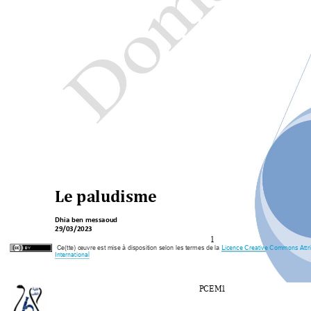
Le paludisme
Dhia ben messaou
d 
29/03/2023
1 
Licence Creative Commons Attrib
Ce(tte) œuvre est mise à disposition selon les termes de la
International
PCEM1 