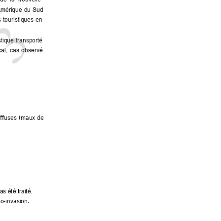
Amérique 
du 
S
ud 
s 
touristiques 
e
n 
tique 
transporté 
cal, 
cas 
observé 
ffu
ses 
(maux 
de 
as été traité.
o-invasion. 