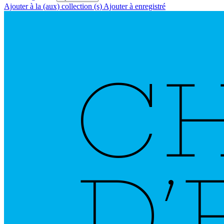
Ajouter à la (aux) collection (s)
Ajouter à enregistré
C
D
’