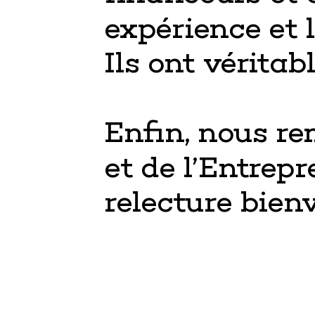
e
x
p
é
ri
e
n
ce e
t 
I
l
s o
n
t v
é
r
i
t
a
b
En
ﬁ
n, n
o
u
s r
e
e
t d
e l
’En
t
r
e
p
r
r
e
le
c
tur
e
 b
ie
n