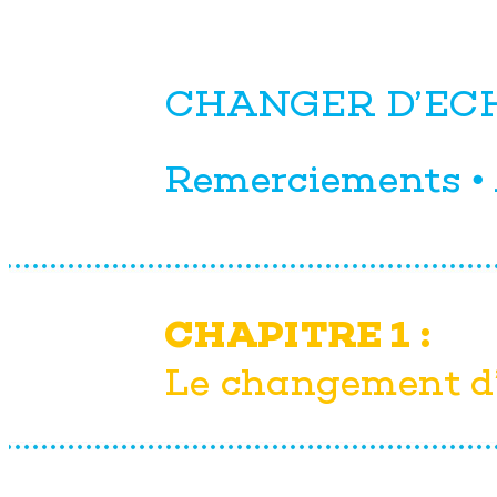
C
HAN
GER D
’E
C
R
emer
c
i
emen
t
s
 
C
H
A
PI
TR
E 1 : 
Le c
h
a
n
g
e
m
e
n
t d