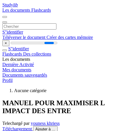
Study
lib
Les documents
Flashcards
S''identifier
Téléverser le document
Créer des cartes mémoire
×
S''identifier
Flashcards
Des collections
Les documents
Dernière Activité
Mes documents
Documents sauvegardés
Profil
Aucune catégorie
MANUEL POUR MAXIMISER L
IMPACT DES ENTRE
Telechargé par
youness khriess
Téléchargement
Ajouter à ...