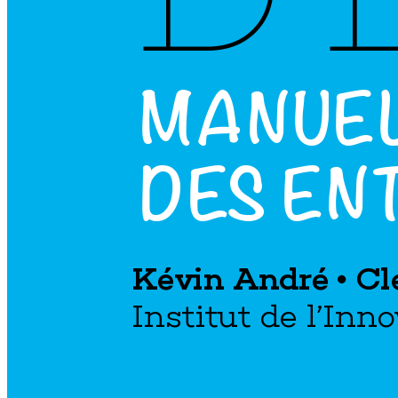
M
A
NUE
D
E
S EN
K
é
v
i
n An
d
r
é 
 Cl
I
n
s
t
i
t
u
t d
e l
’In
n
o