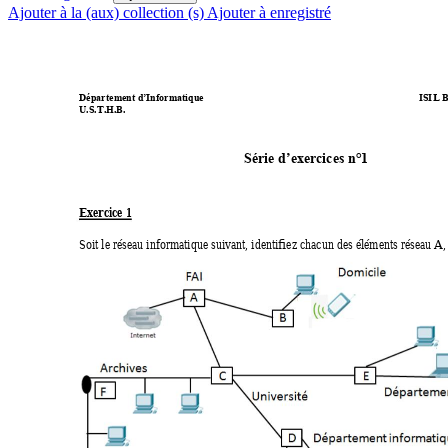
Ajouter à la (aux) collection (s)
Ajouter à enregistré
ISI
L B
Département d’Infor
matique
U.S.T.H.B. 
Série d’exerc
ices n°1
Exercice 1 
Soit le réseau informatique suivant, identifiez chacun des éléme
nts réseau A,