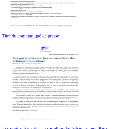
Titre du communiqué de presse
Les ports ultramarins au carrefour des échanges mondiaux