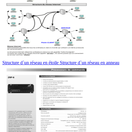
Structure d`un réseau en étoile Structure d`un réseau en anneau