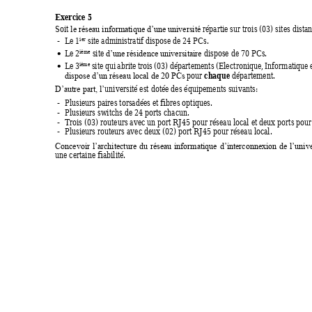
Exercice 5 
Soit 
 répartie sur trois (03) sites distan
le réseau informatique d’une université
ier
-
Le 1
 site administratif dispose de 24 PCs. 
ième
Le 2
 site 
dispose de 70 PCs. 
d’une ré
sidence universitaire 

ième
Le 
3
site 
qui 
abrite 
trois 
(03) 
départements 
(Ele
ctronique, 
Informatique 

chaque
 pour 
 département. 
dispose d’un réseau local de 20 PCs
université est dotée des équipements suivants
: 
D’autre part, l’
-
Plusieurs paires torsadées et fibres optiques. 
-
Plusieurs switchs de 24 ports chacun. 
-
Trois (03) routeurs avec un port RJ45 pour réseau local et deux ports pour 
-
Plusieurs routeurs avec deux (02) port RJ45 pour réseau local. 
Concevoir 
l’architecture 
du 
réseau 
informatique 
d’interconnexion 
de 
l’uni
ve
une certaine fiabilité. 