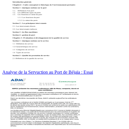
Analyse de la Servuction au Port de Béjaïa : Essai