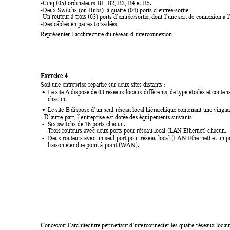
-Cinq (05) ordinateurs B1, B2, B3, B4 et B5. 
-Deux Switchs 
(ou Hubs)  à quatre (04) ports d’entrée/sortie
.
-Un routeur à trois 
(0
3
) ports d’entrée/sortie, dont l’une sert de connexion à l
-Des câbles en paires torsadées. 
Représenter l’architecture du réseau d’interconnexion. 
Exercice 4 
Soit une entreprise répartie sur deux sites distants : 
Le 
site 
A 
dispose de 
03 
réseaux loca
ux diff
érents, 
de 
type 
étoilés et 
contena

chacun. 
Le site B 
dispose d’un seul ré
se
au local hiérarchique 
conten
ant une 
vingta

D’autre part, l’entreprise est dotée des é
quipements suivants: 
-
Six switchs de 16 ports chacun. 
-
Trois routeurs avec deux ports pour réseau local (L
AN Ethernet) chacun. 
-
Deux routeurs avec un 
seul 
port pour rés
eau local (
LAN
 Ethe
rnet) et un 
p
liaison étendue point à point (WAN). 
Concevoir l’architecture permettant d’interconnecter les qua
tre réseaux locau