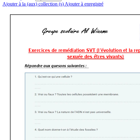
Ajouter à la (aux) collection (s)
Ajouter à enregistré
Groupe scolaire Al
Wiaame 
Exercices de remédiation SVT (l
évolution et la r
’
sexuée des êtres vivants)
Répondre aux questi
ons suivantes :  