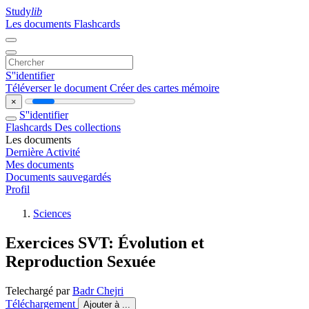
Study
lib
Les documents
Flashcards
S''identifier
Téléverser le document
Créer des cartes mémoire
×
S''identifier
Flashcards
Des collections
Les documents
Dernière Activité
Mes documents
Documents sauvegardés
Profil
Sciences
Exercices SVT: Évolution et
Reproduction Sexuée
Telechargé par
Badr Chejri
Téléchargement
Ajouter à ...