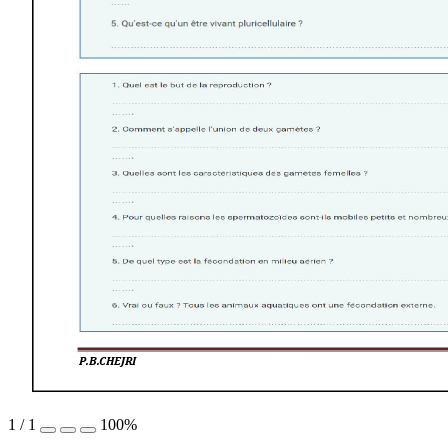
P.
B.CHEJRI 
1
/
1
100%