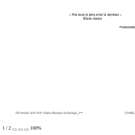
 Moi aussi j
e peux avoir la m
oyenne 
«
»
 Bonne chance  
                             Examinat
TD /Octobre 2019 2020 /Chimie-Physique-Technologie_3
CO
SBIL
eme
1
/
2
100%