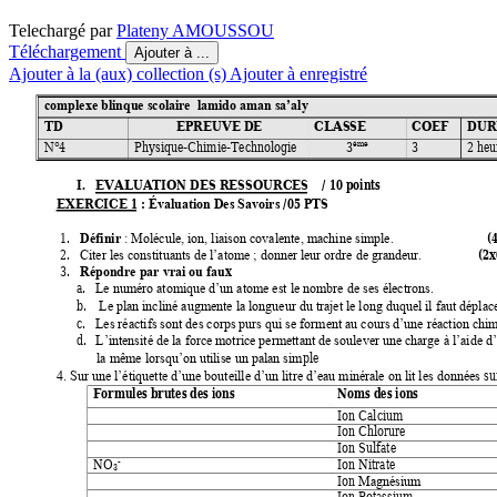
Telechargé par
Plateny AMOUSSOU
Téléchargement
Ajouter à ...
Ajouter à la (aux) collection (s)
Ajouter à enregistré
complexe blinque scolaire  lamido aman sa’aly
TD
EPREUVE DE 
CLASSE 
COEF 
DUR
4 
Physique-Chimie-Technologie 
3
3 
2 heu
éme
N°
I.
EVALUATION DES RESSOURCES
    / 10 points    
EXERCICE 1 
: 
/0
5 PTS 
Évaluation Des Savoirs 
(
1.
Définir
: Molécule, ion, liaison covalente, machine simple. 
(2x
2.
Citer les constituants de l’atome ; donner leur ordre de gra
ndeur. 
x
3.
                                                                             
Répondre par vrai ou fau
a.
Le numéro atomique d’un atome est le nombre de ses électrons.
b.
Le
 plan incliné augmente la longueur du trajet le long
duquel il faut déplac
c.
Les réactifs sont des corps purs qui se forment au cours d’une réaction chi
d.
L’intensité de la force motrice permettant de soulever une
 charge à l’aide d’
ple 
la même lorsqu’on utilise un palan sim
su
4. Sur une l’étiquette d’une bouteille d’un litre d’eau minéra
le on lit les données 
Formules brutes des ions 
Noms des ions 
Ion Calcium 
Ion Chlorure 
Ion Sulfate 
-
Ion Nitrate 
NO
3
Ion 
Magnésium 
Ion Potassium 