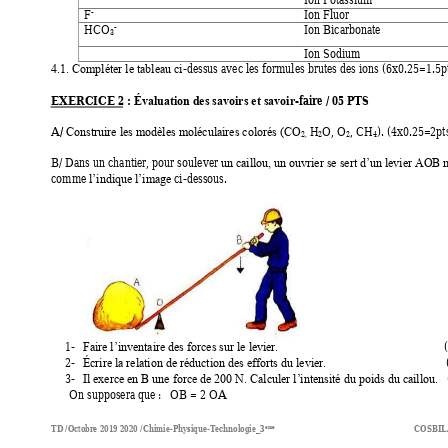
-
Ion Fluor 
F
-
Ion Bicarbonate 
HCO
3
Ion Sodium 
-dessus avec les formules brutes des ions (6x0.25=1.5pt
4.1. Compléter le tableau ci
EXERCICE 2 
: 
-faire / 05 PTS 
Évaluation des savoirs et savoir
/
A
 H
O, O
, CH
). (4
x0.25=2pts
Construire les modèles moléculaires colorés (CO
2,
2
2
4
B/ Dans un chantier, pour soulever 
un caillou, un ouvrier se sert d’un levier AOB 
comme 
ci
-dessous. 
l’indique l’image
1-
Faire l’inventaire des forces sur le le
vier.
2-
Écrire
la relation de réduction des efforts du levier.
3-
Il exerce en B une force de 200 N. Calculer l’
intensité du poids du caillou.
      On supposera que :   OB = 2 OA 
TD /Octobre 2019 2020 /Chimie-Physique-Technologie_3
CO
SBIL
eme