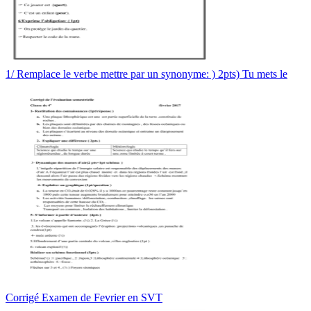
1/ Remplace le verbe mettre par un synonyme: ) 2pts) Tu mets le
Corrigé Examen de Fevrier en SVT