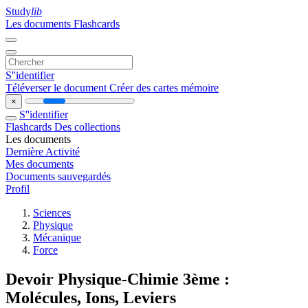
Study
lib
Les documents
Flashcards
S''identifier
Téléverser le document
Créer des cartes mémoire
×
S''identifier
Flashcards
Des collections
Les documents
Dernière Activité
Mes documents
Documents sauvegardés
Profil
Sciences
Physique
Mécanique
Force
Devoir Physique-Chimie 3ème :
Molécules, Ions, Leviers