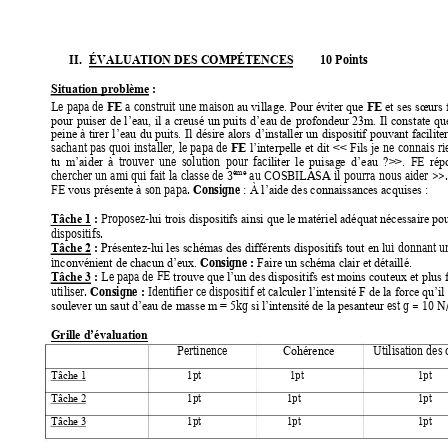
II.
         10 Poin
ts
ÉVALUATION DES COMPÉTENCES
: 
Situation problème
FE
FE
Le papa 
de 
a 
construit 
une 
maison 
au vil
lage. Pour 
éviter que 
et 
ses 
sœurs
pour 
puiser 
de 
l
’eau, 
il 
a 
creusé
un 
puits 
d’eau 
de
profondeur 
23m. 
Il 
cons
tate 
qu
peine 
à 
tirer
l’eau 
du
puits. 
Il 
désire 
alors 
d’installer 
un 
dispositif 
pouvant 
faciliter
FE
sachant p
as 
quoi 
installer, 
le 
papa 
de 
ne
connais 
ri
l’interpelle 
et 
dit
<< 
Fils 
je
trouver
une 
solution 
pour 
faci
FE
tu 
m’aider 
à
liter 
le 
puisag
e 
d’eau 
?>>. 
rép
chercher un 
ami 
qui 
fait 
la 
classe de
3
au 
COSBILASA 
il 
pourra 
nous 
aider 
>>
ème
Consigne 
FE
on papa. 
vous présente à s
: À l’aide des connaissances acquises :
: 
Proposez-
Tâche 1
lui trois dispositifs ainsi que le matériel adéquat nécessaire pou
dispositifs.                                                                                                                   
: 
-
ui donnant u
Tâche 2
Présentez
lui les schémas des différents dispositifs tout en l
Consigne : 
in
convénient de chacun d’eux.
Faire un schéma clair et détaillé.
 : 
FE
Le papa de 
Tâche 3
trouve que l’un des dispositifs est moins couteux
 et plus 
Consigne :
utiliser. 
 Identifier ce dispositif et c
alculer l’intensité F de la force qu’il
kg 
 est g = 10 N/kg.
soulever un saut d’eau de masse m = 5
si l’intensité de la pesanteur
Grille d’évaluation
Pertinence 
Utilisation des 
Cohérence
            1pt 
          1pt 
                  1pt 
Tâche 1
            1pt 
         1pt 
                  1pt 
Tâche 2
            1pt 
         1pt 
                  1pt 
Tâche 3 