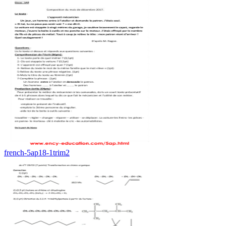
french-5ap18-1trim2