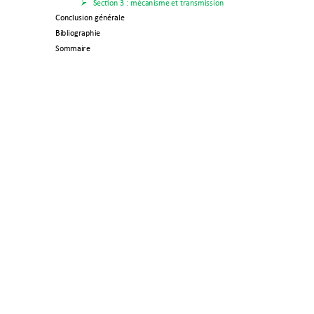
Section 3 
: mécanisme et transmission   

Conclusion générale 
Bibliographie 
Sommaire   