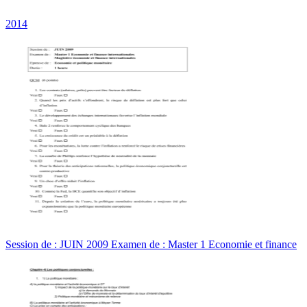
2014
Session de : JUIN 2009 Examen de : Master 1 Economie et finance