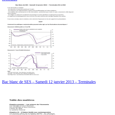
Bac blanc de SES – Samedi 12 janvier 2013 – Terminales