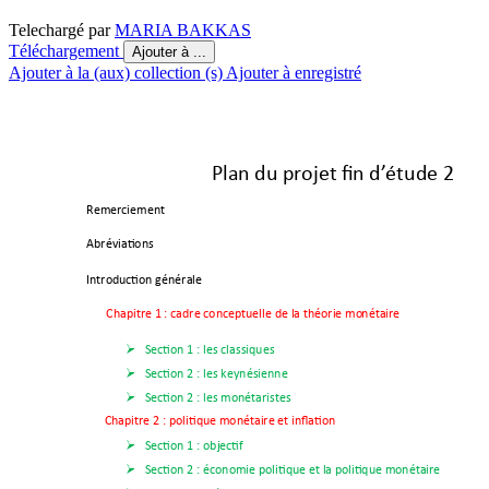
Telechargé par
MARIA BAKKAS
Téléchargement
Ajouter à ...
Ajouter à la (aux) collection (s)
Ajouter à enregistré
Plan du projet fin d’
étude 
2 
Remerciement 
Abréviations
Introduction générale
Chapitre 
1 : cadre conceptuelle de la théorie mo
nétaire 
Section 1 : les classiques   

Section 2 
: les keynésienne

Section 2 
: les monétaristes

      Chapitre 2 
: politique monétaire et inflation 
Section 1 
: 
objectif  

Section 2 : 
économie politique et la politi
que monétaire 
